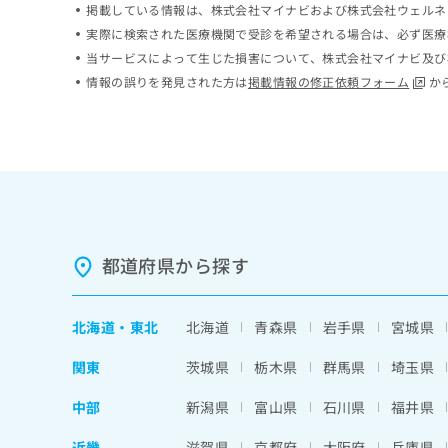
掲載している情報は、株式会社マイナビおよび株式会社ウェルネ
ち
み
実際に検索された医療機関で受診を希望される場合は、必ず医療
ら
は
こ
当サービスによって生じた損害について、株式会社マイナビ及び
ち
情報の誤りを発見された方は
掲載情報の修正依頼フォーム
か
そ
ら
の
他
の
お
問
い
合
わ
都道府県から探す
せ
は
こ
北海道
・
東北
北海道
青森県
岩手県
宮城県
ち
ら
関東
茨城県
栃木県
群馬県
埼玉県
中部
新潟県
富山県
石川県
福井県
近畿
滋賀県
京都府
大阪府
兵庫県