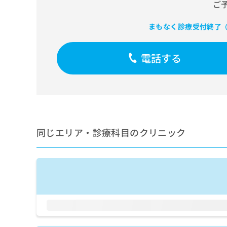
せ
こち
ご
ち
らは
は
マイ
こ
ら
まもなく診療受付終了
（
ナビ
ち
クリ
ら
ニッ
クナ
電話する
広
ビサ
広
資
イト
告
告
への
料
出
出
お問
の
稿
合せ
稿
ご
の
フォ
の
請
お
ーム
お
求
問
とな
問
同じエリア・診療科目のクリニック
りま
は
い
い
す。
こ
合
合
クリ
ち
わ
ニッ
わ
ら
せ
クの
せ
は
予
は
約・
こ
こ
無
症状
ち
ち
のご
料
ら
相談
ら
情
など
報
はで