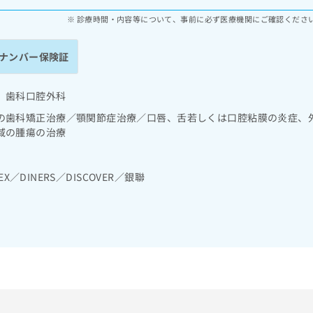
診療時間・内容等について、事前に必ず医療機関にご確認くださ
ナンバー保険証
 歯科口腔外科
の歯科矯正治療／顎関節症治療／口唇、舌若しくは口腔粘膜の炎症、
域の腫瘍の治療
EX／DINERS／DISCOVER／銀聯