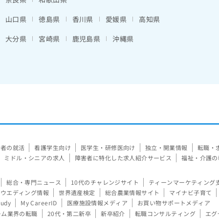
山口県
徳島県
香川県
愛媛県
高知県
大分県
宮崎県
鹿児島県
沖縄県
験者の就活
看護学生向け
医学生・研修医向け
独立・開業情報
転職・
ミドル・シニアの求人
障害者に特化した求人紹介サービス
福祉・介護の
総合・専門ニュース
10代のチャレンジサイト
ティーンマーケティング
ウエディング情報
世界遺産検定
総合農業情報サイト
マイナビ子育て
tudy
My CareerID
医療施設情報メディア
お買い物サポートメディア
ーム業界の転職
20代・第二新卒
新卒紹介
転職コンサルティング
エグ