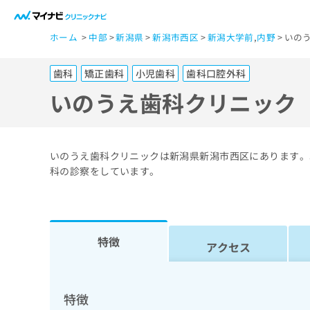
一
ホーム
中部
新潟県
新潟市西区
新潟大学前
,
内野
いの
般
ユ
歯科
矯正歯科
小児歯科
歯科口腔外科
ー
ザ
いのうえ歯科クリニック
ー
の
方
いのうえ歯科クリニックは新潟県新潟市西区にあります。
は
科の診察をしています。
こ
ち
ら
特徴
アクセス
医
マ
療
イ
ナ
関
特徴
ビ