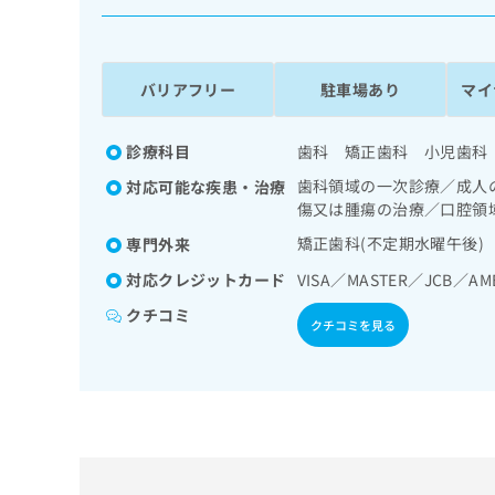
係
ク
者
リ
の
ニ
ッ
方
バリアフリー
駐車場あり
マイ
ク
は
ナ
こ
ビ
診療科目
歯科 矯正歯科 小児歯科
ち
に
歯科領域の一次診療／成人
対応可能な疾患・治療
関
ら
傷又は腫瘍の治療／口腔領
す
る
矯正歯科(不定期水曜午後)
専門外来
お
広
広
対応クレジットカード
VISA／MASTER／JCB／AM
問
告
告
い
クチコミ
出
代
合
クチコミを見る
稿
わ
理
の
せ
店
お
は
の
問
こ
い
方
ち
合
ら
は
わ
こ