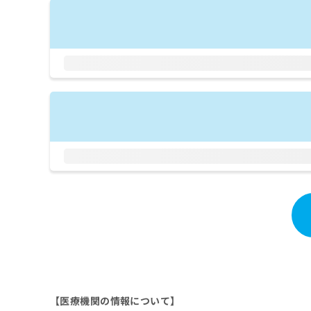
拡
資
きま
充
料
せん
の
ので
の
ご了
お
ご
承く
申
請
ださ
し
求
い。
込
は
み
こ
は
ち
こ
ら
ち
ら
無
料
掲
情
載
報
情
拡
報
充
の
の
修
お
正
申
は
し
【医療機関の情報について】
こ
込