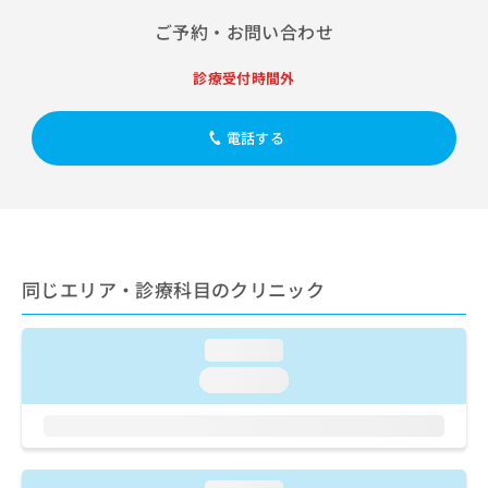
出
稿
クリ
資
稿
ニッ
ご予約・お問い合わせ
の
料
クナ
の
お
の
ビサ
お
問
ご
診療受付時間外
イト
問
い
請
への
い
合
お問
求
合
電話する
合せ
わ
は
フォ
わ
せ
こ
ーム
せ
は
ち
とな
は
こ
ら
りま
こ
ち
す。
ち
ら
クリ
無
ら
ニッ
料
同じエリア・診療科目のクリニック
クの
資
情
予
料
報
約・
の
症状
拡
loading...
のご
ご
充
相談
loading...
請
の
など
求
お
はで
は
申
きま
こ
せん
し
ので
ち
込