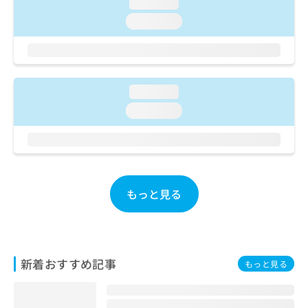
ご了
loading...
ら
み
承く
は
loading...
ださ
こ
無
い。
ち
料
ら
情
報
拡
loading...
掲
充
載
loading...
の
情
お
報
申
の
し
修
込
正
み
は
もっと見る
は
こ
こ
ち
ち
ら
ら
新着おすすめ記事
そ
もっと見る
の
他
の