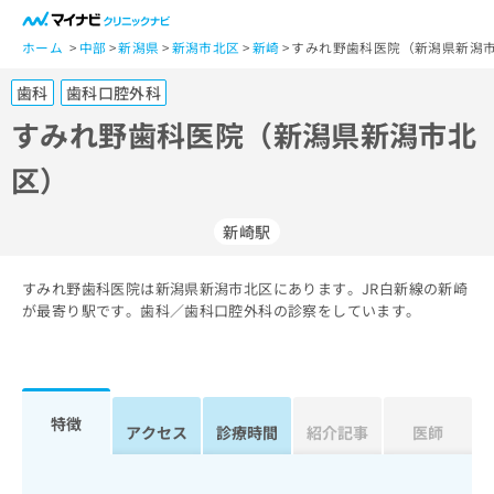
一
般
ホーム
中部
新潟県
新潟市北区
新崎
すみれ野歯科医院（新潟県新潟市
ユ
歯科
歯科口腔外科
ー
ザ
すみれ野歯科医院（新潟県新潟市北
ー
区）
の
方
は
新崎駅
こ
ち
すみれ野歯科医院は新潟県新潟市北区にあります。JR白新線の新崎
ら
が最寄り駅です。歯科／歯科口腔外科の診察をしています。
医
マ
療
イ
関
ナ
係
ビ
特徴
アクセス
診療時間
紹介記事
医師
者
ク
の
リ
方
ニ