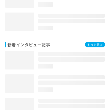
loading...
loading...
新着インタビュー記事
もっと見る
loading...
loading...