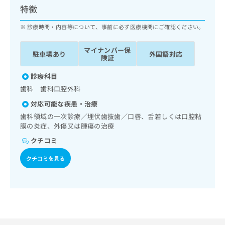
ッ
は
特徴
ク
こ
ナ
診療時間・内容等について、事前に必ず医療機関にご確認ください。
ち
ビ
ら
に
マイナンバー保
駐車場あり
外国語対応
関
険証
広
す
広
告
る
診療科目
告
代
お
出
歯科 歯科口腔外科
理
問
稿
対応可能な疾患・治療
店
い
の
合
の
歯科領域の一次診療／埋伏歯抜歯／口唇、舌若しくは口腔粘
お
わ
膜の炎症、外傷又は腫瘍の治療
方
問
せ
い
は
クチコミ
は
合
こ
こ
わ
クチコミを見る
ち
ち
せ
ら
ら
は
こ
こち
ち
広
らは
広
ら
告
マイ
告
出
ナビ