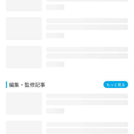
お
loading...
問
い
合
わ
せ
loading...
は
こ
ち
ら
loading...
編集・監修記事
もっと見る
loading...