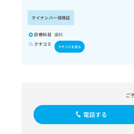
係
ク
者
リ
の
ニ
マイナンバー保険証
ッ
方
ク
は
ナ
診療科目
歯科
こ
ビ
クチコミ
ち
に
クチコミを見る
関
ら
す
る
お
広
広
問
告
告
い
出
代
合
稿
わ
ご
理
の
せ
店
お
は
の
問
こ
電話する
い
方
ち
合
ら
は
わ
こ