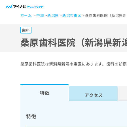
一
ホーム
中部
新潟県
新潟市東区
桑原歯科医院（新潟県新
般
ユ
歯科
ー
ザ
桑原歯科医院（新潟県新
ー
の
方
桑原歯科医院は新潟県新潟市東区にあります。歯科の診察
は
こ
ち
ら
特徴
アクセス
医
マ
療
イ
特徴
ナ
関
ビ