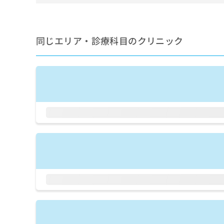
せ
こち
ち
らは
は
マイ
こ
ら
ナビ
ち
クリ
同じエリア・診療科目のクリニック
ら
ニッ
クナ
広
ビサ
広
資
イト
告
告
への
料
出
出
お問
の
稿
合せ
稿
ご
の
フォ
の
請
お
ーム
お
求
問
とな
問
りま
は
い
い
す。
こ
合
合
クリ
ち
わ
ニッ
わ
ら
せ
クの
せ
は
予
は
約・
こ
こ
無
症状
ち
ち
のご
料
ら
相談
ら
情
など
報
はで