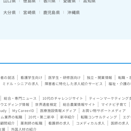
山口県
徳島県
香川県
愛媛県
高知県
大分県
宮崎県
鹿児島県
沖縄県
験者の就活
看護学生向け
医学生・研修医向け
独立・開業情報
転職・
ミドル・シニアの求人
障害者に特化した求人紹介サービス
福祉・介護の
総合・専門ニュース
10代のチャレンジサイト
ティーンマーケティング
ウエディング情報
世界遺産検定
総合農業情報サイト
マイナビ子育て
tudy
My CareerID
医療施設情報メディア
お買い物サポートメディア
ーム業界の転職
20代・第二新卒
新卒紹介
転職コンサルティング
エグ
顧問紹介
薬剤師の転職
看護師の求人
コメディカル求人
医師の求人
支援
外国人材の紹介