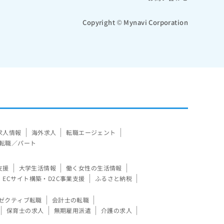
Copyright © Mynavi Corporation
求人情報
海外求人
転職エージェント
転職／パート
支援
大学生活情報
働く女性の生活情報
ECサイト構築・D2C事業支援
ふるさと納税
ゼクティブ転職
会計士の転職
保育士の求人
無期雇用派遣
介護の求人