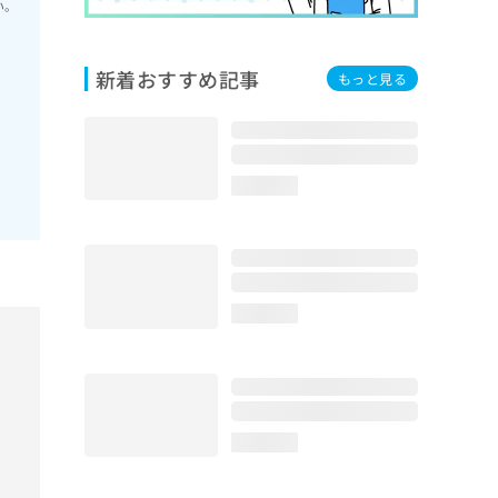
い。
新着おすすめ記事
もっと見る
loading...
loading...
loading...