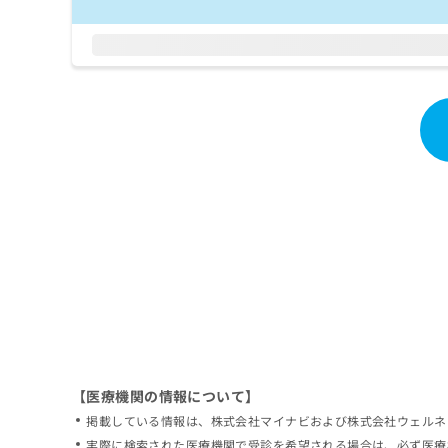
拡
資
きま
充
料
せん
の
ので
の
ご了
お
ご
承く
申
請
ださ
し
求
い。
込
は
み
こ
は
ち
こ
ら
ち
ら
無
料
掲
情
載
報
情
拡
報
充
の
の
修
お
【医療機関の情報について】
正
申
掲載している情報は、株式会社マイナビおよび株式会社ウェルネ
は
し
こ
実際に検索された医療機関で受診を希望される場合は、必ず医療
込