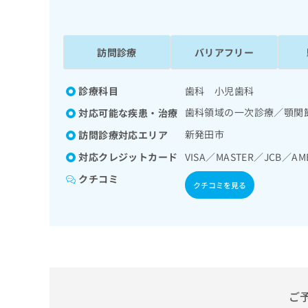
係
ク
者
リ
の
ニ
ッ
訪問診療
バリアフリー
方
ク
は
ナ
こ
診療科目
歯科 小児歯科
ビ
ち
に
歯科領域の一次診療／顎関
対応可能な疾患・治療
関
ら
す
新発田市
訪問診療対応エリア
る
対応クレジットカード
VISA／MASTER／JCB／AM
お
広
広
問
クチコミ
告
クチコミを見る
告
い
出
代
合
稿
わ
理
の
せ
店
お
は
の
問
こ
い
方
ち
合
ら
は
ご
わ
こ