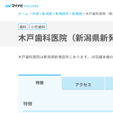
一
ホーム
中部
新潟県
新発田市
新発田
木戸歯科医院（新
般
ユ
歯科
小児歯科
ー
ザ
木戸歯科医院（新潟県新
ー
の
方
木戸歯科医院は新潟県新発田市にあります。JR羽越本線
は
こ
ち
ら
特徴
アクセス
医
マ
療
イ
特徴
ナ
関
ビ