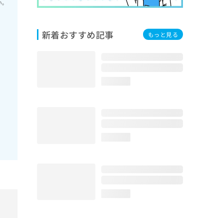
い。
新着おすすめ記事
もっと見る
loading...
loading...
loading...