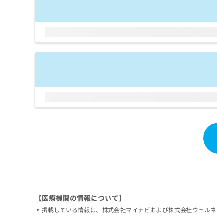
拡
資
きま
充
料
せん
の
ので
の
ご了
お
ご
承く
申
請
ださ
し
求
い。
込
は
み
こ
は
ち
こ
ら
ち
ら
無
料
掲
情
載
報
情
拡
報
充
の
の
修
お
正
申
【医療機関の情報について】
は
し
掲載している情報は、株式会社マイナビおよび株式会社ウェルネ
こ
込