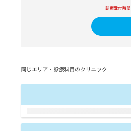
せ
こち
ち
らは
は
診療受付時間
マイ
こ
ら
ナビ
ち
クリ
ら
ニッ
クナ
広
ビサ
広
資
イト
告
告
への
料
出
出
お問
の
稿
合せ
稿
ご
の
フォ
の
請
お
ーム
同じエリア・診療科目のクリニック
お
求
問
とな
問
りま
は
い
い
す。
こ
合
合
クリ
ち
わ
ニッ
わ
ら
せ
クの
せ
は
予
は
約・
こ
こ
無
症状
ち
ち
のご
料
ら
相談
ら
情
など
報
はで