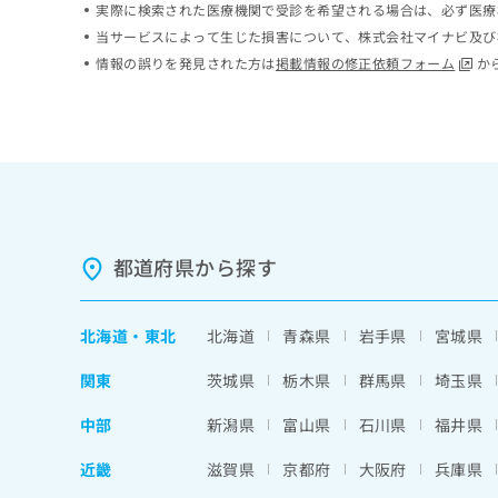
実際に検索された医療機関で受診を希望される場合は、必ず医療
ち
み
当サービスによって生じた損害について、株式会社マイナビ及び
ら
は
情報の誤りを発見された方は
掲載情報の修正依頼フォーム
か
こ
ち
そ
ら
の
他
の
お
問
い
合
都道府県から探す
わ
せ
は
北海道
・
東北
北海道
青森県
岩手県
宮城県
こ
ち
関東
茨城県
栃木県
群馬県
埼玉県
ら
中部
新潟県
富山県
石川県
福井県
近畿
滋賀県
京都府
大阪府
兵庫県