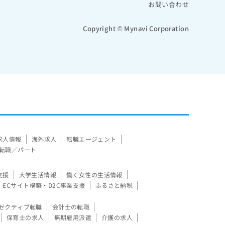
お問い合わせ
Copyright © Mynavi Corporation
求人情報
海外求人
転職エージェント
転職／パート
支援
大学生活情報
働く女性の生活情報
ECサイト構築・D2C事業支援
ふるさと納税
ゼクティブ転職
会計士の転職
保育士の求人
無期雇用派遣
介護の求人