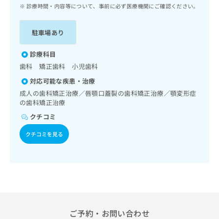
ッ
は
診療時間・内容等について、事前に必ず医療機関にご確認ください。
ク
こ
ナ
ち
駐車場あり
ビ
ら
に
関
診療科目
広
す
広
歯科 矯正歯科 小児歯科
告
る
告
代
対応可能な疾患・治療
お
出
理
問
成人の歯科矯正治療／唇顎口蓋裂の歯科矯正治療／顎変形症
稿
店
の歯科矯正治療
い
の
合
の
お
クチコミ
わ
方
問
せ
い
クチコミを見る
は
は
合
こ
こ
わ
ち
ち
せ
ら
ら
は
こ
こち
ち
広
らは
広
ら
告
マイ
告
ご予約・お問い合わせ
出
ナビ