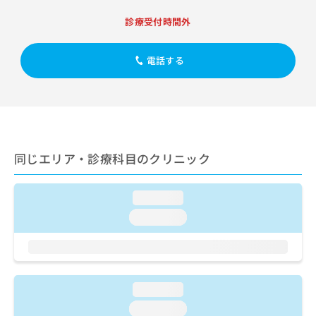
出
稿
クリ
資
稿
ニッ
の
診療受付時間外
料
クナ
の
お
の
ビサ
お
問
ご
イト
問
電話する
い
請
への
い
合
お問
求
合
合せ
わ
は
フォ
わ
せ
こ
ーム
せ
は
ち
とな
は
こ
ら
りま
こ
ち
す。
同じエリア・診療科目のクリニック
ち
ら
クリ
無
ら
ニッ
料
クの
資
情
loading...
予
料
報
約・
loading...
の
症状
拡
のご
ご
充
相談
請
の
など
求
お
はで
は
申
きま
loading...
こ
せん
し
ので
ち
込
loading...