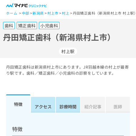
一
般
ホーム
中部
新潟県
村上市
村上
丹田矯正歯科（新潟県村上市 村上駅
ユ
歯科
矯正歯科
小児歯科
ー
ザ
丹田矯正歯科（新潟県村上市）
ー
の
村上駅
方
は
こ
丹田矯正歯科は新潟県村上市にあります。JR羽越本線の村上が最寄
り駅です。歯科／矯正歯科／小児歯科の診察をしています。
ち
ら
医
マ
療
イ
特徴
アクセス
診療時間
紹介記事
医師
関
ナ
係
ビ
者
ク
の
リ
特徴
方
ニ