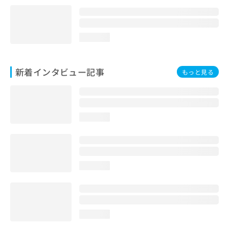
loading...
新着インタビュー記事
もっと見る
loading...
loading...
loading...