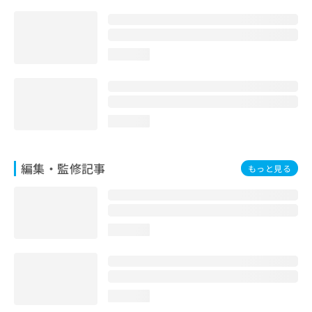
お
問
い
合
loading...
わ
せ
は
こ
ち
loading...
ら
編集・監修記事
もっと見る
loading...
loading...