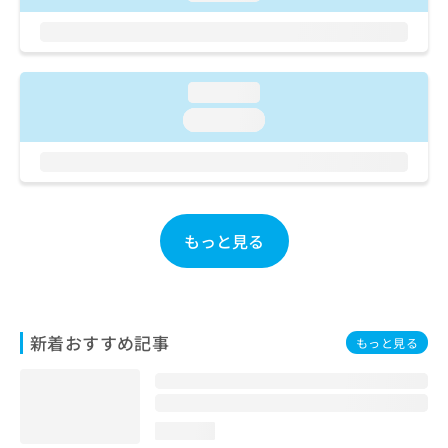
ご了
ら
み
承く
は
ださ
こ
無
い。
ち
料
ら
loading...
情
報
loading...
拡
掲
充
載
の
情
お
報
申
の
し
修
もっと見る
込
正
み
は
は
こ
こ
ち
ち
ら
新着おすすめ記事
もっと見る
ら
そ
の
他
loading...
の