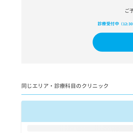
せ
こち
ち
らは
は
ご
マイ
こ
ら
ナビ
ち
クリ
診療受付中
（12:3
ら
ニッ
クナ
広
ビサ
広
資
イト
告
告
への
料
出
出
お問
の
稿
合せ
稿
ご
の
フォ
の
請
お
ーム
お
求
問
とな
問
りま
は
い
い
す。
こ
合
同じエリア・診療科目のクリニック
合
クリ
ち
わ
ニッ
わ
ら
せ
クの
せ
は
予
は
約・
こ
こ
無
症状
ち
ち
のご
料
ら
相談
ら
情
など
報
はで