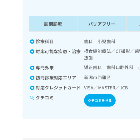
係
ク
者
リ
の
ニ
ッ
訪問診療
バリアフリー
方
ク
は
ナ
こ
診療科目
歯科 小児歯科
ビ
ち
に
摂食機能療法／CT撮影／
対応可能な疾患・治療
関
ら
抜歯
す
る
矯正歯科 歯科口腔外科 
専門外来
お
広
新潟市西蒲区
訪問診療対応エリア
広
問
告
告
い
対応クレジットカード
VISA／MASTER／JCB
出
代
合
クチコミ
稿
わ
理
クチコミを見る
の
せ
店
お
は
の
問
こ
い
方
ち
合
ら
は
わ
こ