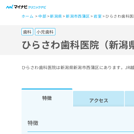
一
ホーム
中部
新潟県
新潟市西蒲区
岩室
ひらさわ歯科医
般
ユ
歯科
小児歯科
ー
ザ
ひらさわ歯科医院（新潟
ー
の
方
ひらさわ歯科医院は新潟県新潟市西蒲区にあります。JR
は
こ
ち
ら
特徴
アクセス
医
マ
療
イ
特徴
ナ
関
ビ