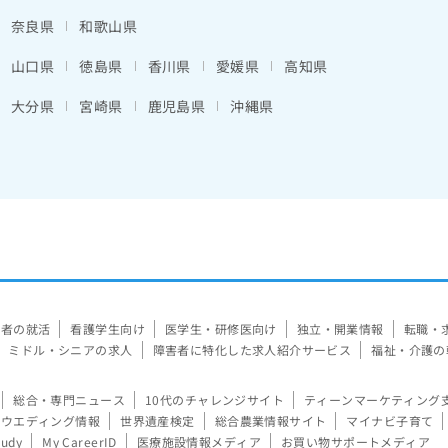
奈良県
和歌山県
山口県
徳島県
香川県
愛媛県
高知県
大分県
宮崎県
鹿児島県
沖縄県
験者の就活
看護学生向け
医学生・研修医向け
独立・開業情報
転職・
ミドル・シニアの求人
障害者に特化した求人紹介サービス
福祉・介護の
総合・専門ニュース
10代のチャレンジサイト
ティーンマーケティング
ウエディング情報
世界遺産検定
総合農業情報サイト
マイナビ子育て
tudy
My CareerID
医療施設情報メディア
お買い物サポートメディア