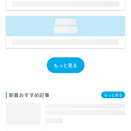
ご了
ら
み
承く
は
ださ
こ
無
い。
ち
料
loading...
ら
情
loading...
報
拡
掲
充
載
の
情
お
報
申
の
もっと見る
し
修
込
正
み
は
は
こ
こ
ち
新着おすすめ記事
もっと見る
ち
ら
ら
そ
の
loading...
他
の