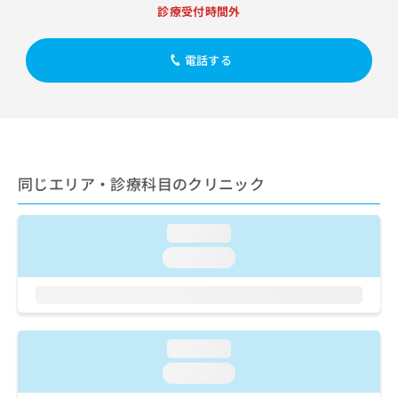
出
稿
クリ
資
診療受付時間外
稿
ニッ
の
料
クナ
の
お
の
ビサ
お
電話する
問
ご
イト
問
い
請
への
い
合
お問
求
合
合せ
わ
は
フォ
わ
せ
こ
ーム
せ
は
ち
とな
は
こ
ら
りま
同じエリア・診療科目のクリニック
こ
ち
す。
ち
ら
クリ
無
ら
ニッ
料
loading...
クの
資
情
予
loading...
料
報
約・
の
症状
拡
のご
ご
充
相談
請
の
など
求
お
はで
loading...
は
申
きま
こ
せん
し
loading...
ので
ち
込