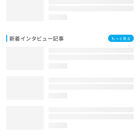
loading...
新着インタビュー記事
もっと見る
loading...
loading...
loading...