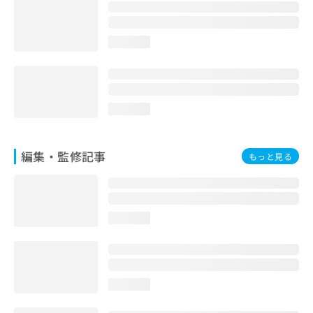
お
問
い
loading...
合
わ
せ
は
こ
loading...
ち
ら
編集・監修記事
もっと見る
loading...
loading...