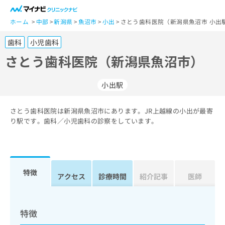
一
般
ホーム
中部
新潟県
魚沼市
小出
さとう歯科医院（新潟県魚沼市 小出
ユ
歯科
小児歯科
ー
ザ
さとう歯科医院（新潟県魚沼市）
ー
の
小出駅
方
は
こ
さとう歯科医院は新潟県魚沼市にあります。JR上越線の小出が最寄
り駅です。歯科／小児歯科の診察をしています。
ち
ら
医
マ
療
イ
特徴
アクセス
診療時間
紹介記事
医師
関
ナ
係
ビ
者
ク
の
リ
特徴
方
ニ