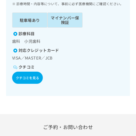
ッ
は
診療時間・内容等について、事前に必ず医療機関にご確認ください。
ク
こ
ナ
ち
マイナンバー保
駐車場あり
ビ
険証
ら
に
関
診療科目
広
す
広
歯科 小児歯科
告
る
告
代
対応クレジットカード
お
出
理
問
VISA／MASTER／JCB
稿
店
い
の
クチコミ
合
の
お
わ
方
問
クチコミを見る
せ
い
は
は
合
こ
こ
わ
ち
ち
せ
ら
ら
は
こ
こち
ち
広
らは
広
ら
ご予約・お問い合わせ
告
マイ
告
出
ナビ