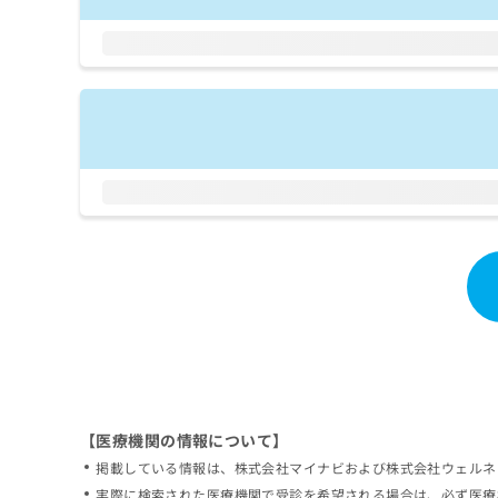
拡
資
きま
充
料
せん
の
ので
の
ご了
お
ご
承く
申
請
ださ
し
求
い。
込
は
み
こ
は
ち
こ
ら
ち
ら
無
料
掲
情
載
報
情
拡
報
充
の
の
修
お
【医療機関の情報について】
正
申
掲載している情報は、株式会社マイナビおよび株式会社ウェルネ
は
し
こ
実際に検索された医療機関で受診を希望される場合は、必ず医療
込