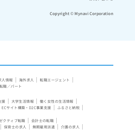
Copyright © Mynavi Corporation
求人情報
海外求人
転職エージェント
転職／パート
支援
大学生活情報
働く女性の生活情報
ECサイト構築・D2C事業支援
ふるさと納税
ゼクティブ転職
会計士の転職
保育士の求人
無期雇用派遣
介護の求人