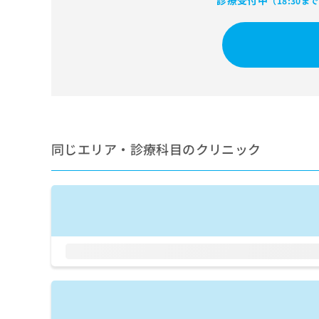
診療受付中
（18:30ま
せ
こち
ち
らは
は
マイ
こ
ら
ナビ
ち
クリ
ら
ニッ
クナ
広
ビサ
広
資
イト
告
告
への
料
出
出
お問
の
稿
合せ
稿
ご
の
同じエリア・診療科目のクリニック
フォ
の
請
お
ーム
お
求
問
とな
問
りま
は
い
い
す。
こ
合
合
クリ
ち
わ
ニッ
わ
ら
せ
クの
せ
は
予
は
約・
こ
こ
無
症状
ち
ち
のご
料
ら
相談
ら
情
など
報
はで