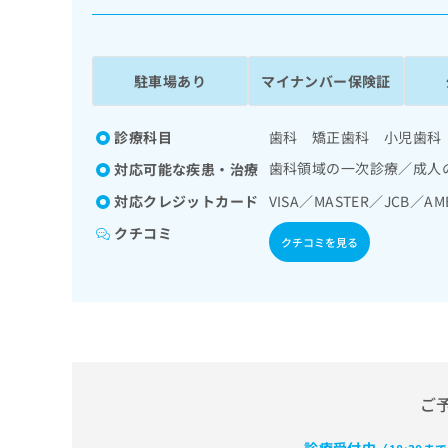
係
ク
者
リ
の
ニ
ッ
方
駐車場あり
マイナンバー保険証
ク
は
ナ
こ
ビ
診療科目
歯科 矯正歯科 小児歯科
ち
に
歯科領域の一次診療／成人
対応可能な疾患・治療
関
ら
す
対応クレジットカード
VISA／MASTER／JCB／AM
る
クチコミ
お
クチコミを見る
広
広
問
告
告
い
出
代
合
稿
わ
理
の
せ
店
お
は
の
問
こ
い
方
ち
ご
合
ら
は
わ
こ