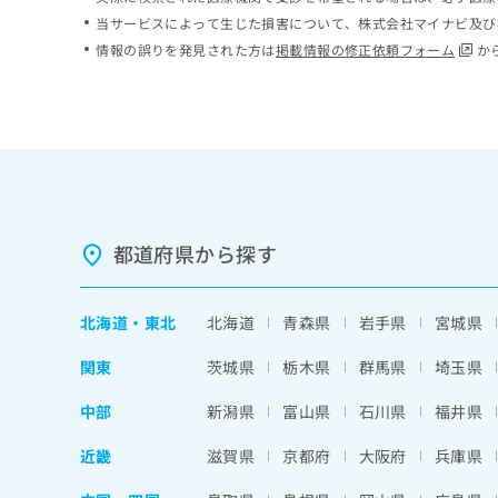
ち
み
当サービスによって生じた損害について、株式会社マイナビ及び
ら
は
情報の誤りを発見された方は
掲載情報の修正依頼フォーム
か
こ
ち
そ
ら
の
他
の
お
問
い
都道府県から探す
合
わ
せ
北海道
・
東北
北海道
青森県
岩手県
宮城県
は
こ
関東
茨城県
栃木県
群馬県
埼玉県
ち
ら
中部
新潟県
富山県
石川県
福井県
近畿
滋賀県
京都府
大阪府
兵庫県