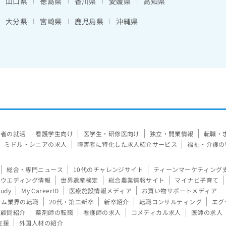
山口県
徳島県
香川県
愛媛県
高知県
大分県
宮崎県
鹿児島県
沖縄県
験者の就活
看護学生向け
医学生・研修医向け
独立・開業情報
転職・
ミドル・シニアの求人
障害者に特化した求人紹介サービス
福祉・介護の
総合・専門ニュース
10代のチャレンジサイト
ティーンマーケティング
ウエディング情報
世界遺産検定
総合農業情報サイト
マイナビ子育て
tudy
My CareerID
医療施設情報メディア
お買い物サポートメディア
ーム業界の転職
20代・第二新卒
新卒紹介
転職コンサルティング
エグ
顧問紹介
薬剤師の転職
看護師の求人
コメディカル求人
医師の求人
支援
外国人材の紹介