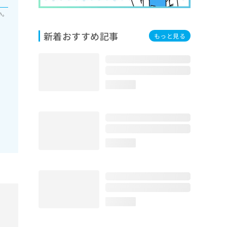
い。
新着おすすめ記事
もっと見る
loading...
loading...
loading...