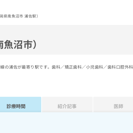
潟県南魚沼市 浦佐駅）
南魚沼市）
幹線の浦佐が最寄り駅です。歯科／矯正歯科／小児歯科／歯科口腔外
診療時間
紹介記事
医師