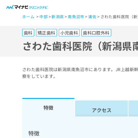
一
ホーム
中部
新潟県
南魚沼市
浦佐
さわた歯科医院（新
般
ユ
歯科
矯正歯科
小児歯科
歯科口腔外科
ー
ザ
さわた歯科医院（新潟県
ー
の
方
さわた歯科医院は新潟県南魚沼市にあります。JR上越新
は
察をしています。
こ
ち
ら
特徴
アクセス
医
マ
療
イ
ナ
関
特徴
ビ