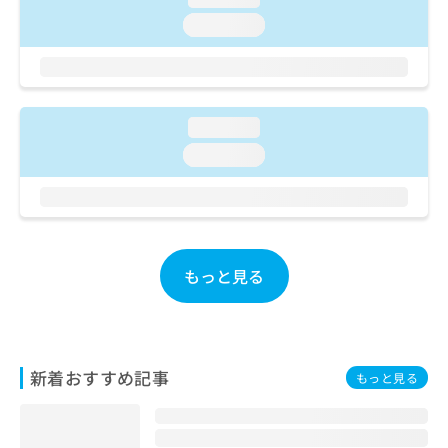
ご了
ら
み
承く
loading...
は
ださ
こ
無
い。
ち
料
ら
情
報
loading...
拡
掲
充
loading...
載
の
情
お
報
申
の
し
修
込
正
み
もっと見る
は
は
こ
こ
ち
ち
ら
ら
新着おすすめ記事
もっと見る
そ
の
他
の