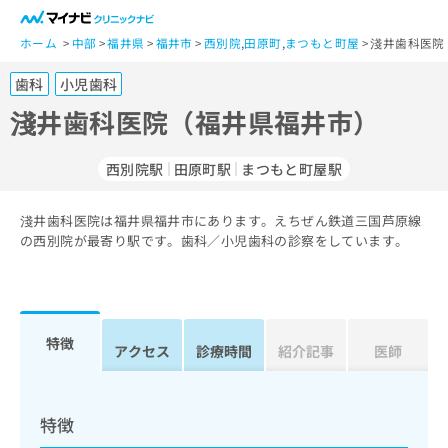
一
般
ホーム
中部
福井県
福井市
西別院
,
田原町
,
まつもと町屋
淺井歯科医院
ユ
歯科
小児歯科
ー
ザ
淺井歯科医院（福井県福井市）
ー
の
西別院駅
田原町駅
まつもと町屋駅
方
は
こ
淺井歯科医院は福井県福井市にあります。えちぜん鉄道三国芦原線
の西別院が最寄り駅です。歯科／小児歯科の診察をしています。
ち
ら
医
マ
療
イ
特徴
アクセス
診療時間
紹介記事
医師
関
ナ
係
ビ
者
ク
の
リ
特徴
方
ニ