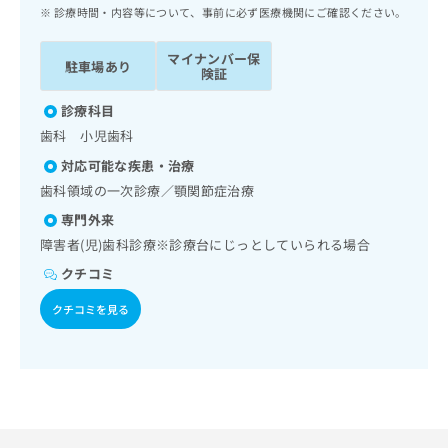
ッ
は
診療時間・内容等について、事前に必ず医療機関にご確認ください。
ク
こ
ナ
ち
マイナンバー保
駐車場あり
ビ
険証
ら
に
関
診療科目
広
す
広
歯科 小児歯科
告
る
告
代
対応可能な疾患・治療
お
出
理
問
歯科領域の一次診療／顎関節症治療
稿
店
い
の
専門外来
合
の
お
障害者(児)歯科診療※診療台にじっとしていられる場合
わ
方
問
せ
い
クチコミ
は
は
合
こ
クチコミを見る
こ
わ
ち
ち
せ
ら
ら
は
こ
こち
ち
広
らは
広
ら
告
マイ
告
出
ナビ