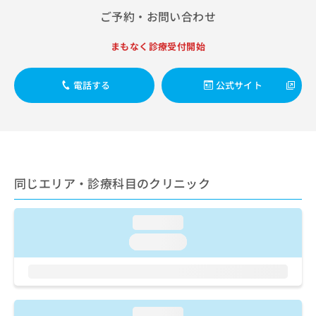
出
稿
クリ
資
ご予約・お問い合わせ
稿
ニッ
の
料
クナ
の
お
の
ビサ
お
まもなく診療受付開始
問
ご
イト
問
い
請
への
い
合
お問
求
電話する
公式サイト
合
合せ
わ
は
フォ
わ
せ
こ
ーム
せ
は
ち
とな
は
こ
ら
りま
こ
ち
す。
ち
ら
クリ
無
ら
ニッ
同じエリア・診療科目のクリニック
料
クの
資
情
予
料
報
約・
の
症状
loading...
拡
のご
ご
充
loading...
相談
請
の
など
求
お
はで
は
申
きま
こ
せん
し
ので
ち
込
loading...