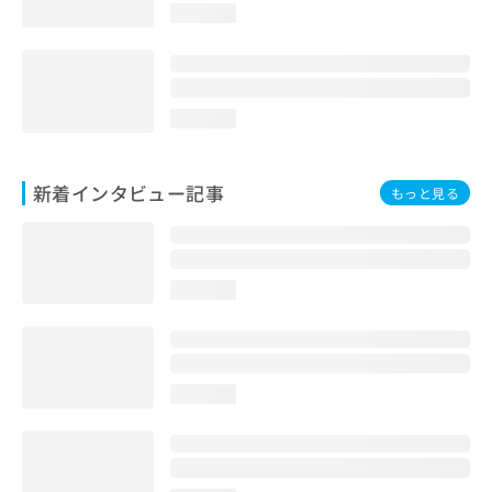
loading...
loading...
新着インタビュー記事
もっと見る
loading...
loading...