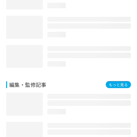
お
loading...
問
い
合
わ
せ
loading...
は
こ
ち
ら
loading...
編集・監修記事
もっと見る
loading...