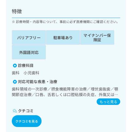
ッ
は
ク
こ
特徴
ナ
ち
ビ
診療時間・内容等について、事前に必ず医療機関にご確認ください。
ら
に
関
マイナンバー保
広
バリアフリー
駐車場あり
す
広
険証
告
る
告
代
お
出
外国語対応
理
問
稿
店
い
の
診療科目
合
の
お
歯科 小児歯科
わ
方
問
せ
い
は
対応可能な疾患・治療
は
合
こ
歯科領域の一次診療／摂食機能障害の治療／埋伏歯抜歯／顎
こ
わ
ち
関節症治療／口唇、舌若しくは口腔粘膜の炎症、外傷又は腫
ち
せ
瘍の治療
ら
もっと見る
ら
は
こ
クチコミ
こち
ち
広
らは
クチコミを見る
広
ら
告
マイ
告
出
ナビ