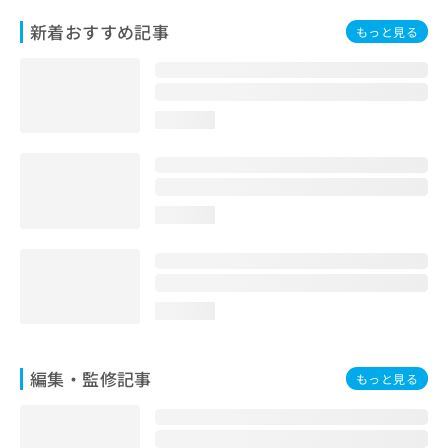
お
新着おすすめ記事
もっと見る
問
い
合
わ
せ
loading...
は
こ
ち
ら
loading...
loading...
編集・監修記事
もっと見る