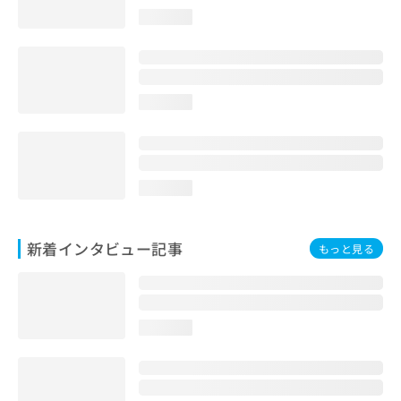
loading...
loading...
loading...
新着インタビュー記事
もっと見る
loading...