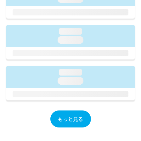
ご了
ら
み
承く
は
ださ
こ
無
い。
ち
料
ら
情
loading...
報
loading...
拡
掲
充
載
の
情
お
報
申
の
loading...
し
修
込
正
loading...
み
は
は
こ
こ
ち
ち
ら
ら
もっと見る
そ
の
他
の