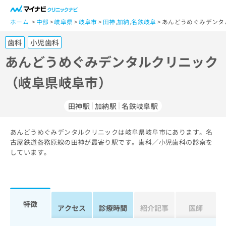
一
般
ホーム
中部
岐阜県
岐阜市
田神
,
加納
,
名鉄岐阜
あんどうめぐみデンタ
ユ
歯科
小児歯科
ー
ザ
あんどうめぐみデンタルクリニック
ー
（岐阜県岐阜市）
の
方
は
田神駅
加納駅
名鉄岐阜駅
こ
ち
あんどうめぐみデンタルクリニックは岐阜県岐阜市にあります。名
ら
古屋鉄道各務原線の田神が最寄り駅です。歯科／小児歯科の診察を
しています。
医
マ
療
イ
関
ナ
係
ビ
者
ク
特徴
アクセス
診療時間
紹介記事
医師
の
リ
方
ニ