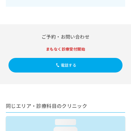
出
稿
クリ
資
稿
ニッ
の
料
クナ
の
お
の
ビサ
お
問
ご
イト
問
い
請
への
い
合
お問
求
ご予約・お問い合わせ
合
合せ
わ
は
フォ
わ
せ
こ
ーム
せ
まもなく診療受付開始
は
ち
とな
は
こ
ら
りま
こ
ち
す。
電話する
ち
ら
クリ
無
ら
ニッ
料
クの
資
情
予
料
報
約・
の
症状
拡
のご
ご
充
相談
請
の
同じエリア・診療科目のクリニック
など
求
お
はで
は
申
きま
こ
せん
loading...
し
ので
ち
込
loading...