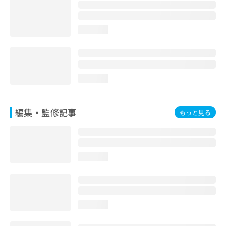
お
問
い
loading...
合
わ
せ
は
こ
loading...
ち
ら
編集・監修記事
もっと見る
loading...
loading...