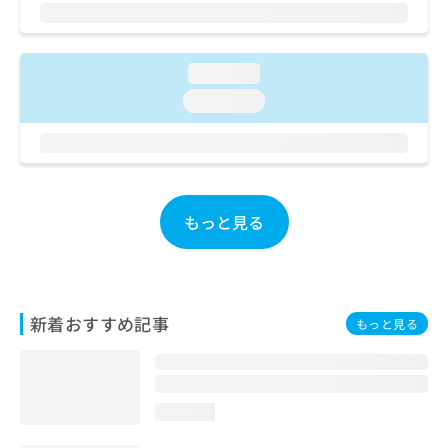
ご了
ら
み
承く
は
ださ
こ
無
い。
ち
料
loading...
ら
情
loading...
報
拡
掲
充
載
の
情
お
報
申
の
もっと見る
し
修
込
正
み
は
は
こ
こ
ち
新着おすすめ記事
もっと見る
ち
ら
ら
そ
の
loading...
他
の