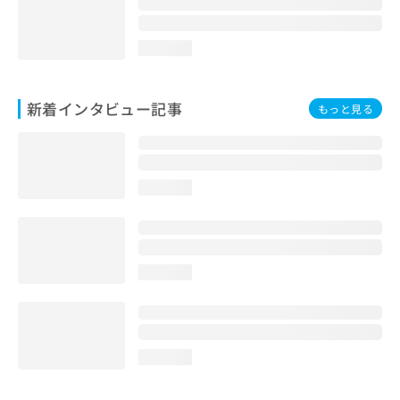
loading...
新着インタビュー記事
もっと見る
loading...
loading...
loading...