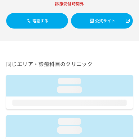
出
稿
クリ
資
診療受付時間外
稿
ニッ
の
料
クナ
の
お
の
ビサ
お
電話する
公式サイト
問
ご
イト
問
い
請
への
い
合
お問
求
合
合せ
わ
は
フォ
わ
せ
こ
ーム
せ
は
ち
とな
は
こ
ら
りま
同じエリア・診療科目のクリニック
こ
ち
す。
ち
ら
クリ
無
ら
ニッ
料
loading...
クの
資
情
予
loading...
料
報
約・
の
症状
拡
のご
ご
充
相談
請
の
など
求
お
はで
loading...
は
申
きま
こ
せん
し
loading...
ので
ち
込