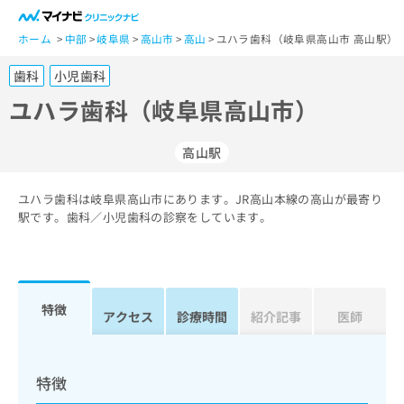
一
般
ホーム
中部
岐阜県
高山市
高山
ユハラ歯科（岐阜県高山市 高山駅）
ユ
歯科
小児歯科
ー
ザ
ユハラ歯科（岐阜県高山市）
ー
の
高山駅
方
は
こ
ユハラ歯科は岐阜県高山市にあります。JR高山本線の高山が最寄り
駅です。歯科／小児歯科の診察をしています。
ち
ら
医
マ
療
イ
特徴
アクセス
診療時間
紹介記事
医師
関
ナ
係
ビ
者
ク
の
リ
特徴
方
ニ