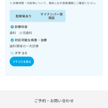
ッ
は
診療時間・内容等について、事前に必ず医療機関にご確認ください。
ク
こ
ナ
ち
マイナンバー保
駐車場あり
ビ
険証
ら
に
関
診療科目
広
す
広
歯科 小児歯科
告
る
告
代
対応可能な疾患・治療
お
出
理
問
歯科領域の一次診療
稿
店
い
の
クチコミ
合
の
お
わ
方
問
クチコミを見る
せ
い
は
は
合
こ
こ
わ
ち
ち
せ
ら
ら
は
こ
こち
ち
広
らは
広
ら
ご予約・お問い合わせ
告
マイ
告
出
ナビ