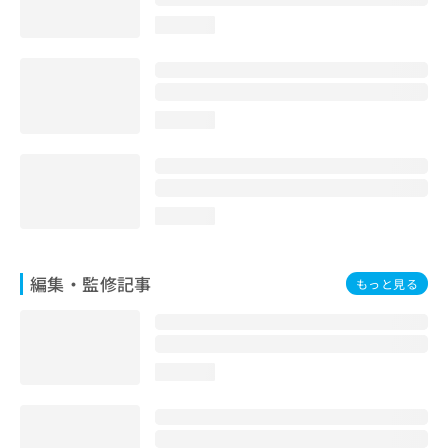
お
loading...
問
い
合
わ
せ
loading...
は
こ
ち
ら
loading...
編集・監修記事
もっと見る
loading...