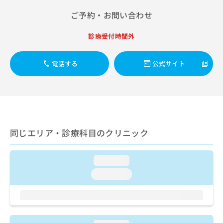
出
稿
クリ
資
稿
ニッ
ご予約・お問い合わせ
の
料
クナ
の
お
の
ビサ
お
問
ご
診療受付時間外
イト
問
い
請
への
い
合
お問
求
合
合せ
電話する
公式サイト
わ
は
フォ
わ
せ
こ
ーム
せ
は
ち
とな
は
こ
ら
りま
こ
ち
す。
ち
ら
クリ
無
ら
ニッ
料
同じエリア・診療科目のクリニック
クの
資
情
予
料
報
約・
の
症状
拡
loading...
のご
ご
充
相談
loading...
請
の
など
求
お
はで
は
申
きま
こ
せん
し
ので
ち
込