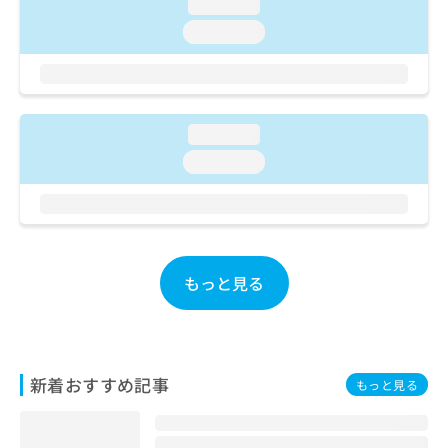
ご了
loading...
ら
み
承く
は
loading...
ださ
こ
無
い。
ち
料
ら
情
報
拡
loading...
掲
充
載
loading...
の
情
お
報
申
の
し
修
込
正
み
は
もっと見る
は
こ
こ
ち
ち
ら
ら
そ
新着おすすめ記事
もっと見る
の
他
の