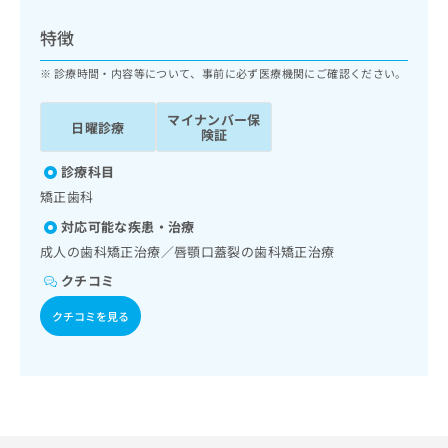
ッ
は
ク
こ
特徴
ナ
ち
ビ
診療時間・内容等について、事前に必ず医療機関にご確認ください。
ら
に
関
マイナンバー保
広
日曜診療
す
広
険証
告
る
告
代
お
診療科目
出
理
問
稿
矯正歯科
店
い
の
対応可能な疾患・治療
合
の
お
わ
成人の歯科矯正治療／唇顎口蓋裂の歯科矯正治療
方
問
せ
い
は
クチコミ
は
合
こ
こ
わ
クチコミを見る
ち
ち
せ
ら
ら
は
こ
こち
ち
広
らは
広
ら
告
マイ
告
出
ナビ