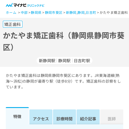
一
般
ホーム
中部
静岡県
静岡市葵区
新静岡
,
静岡
,
日吉町
かたやま矯正歯科
ユ
矯正歯科
ー
ザ
かたやま矯正歯科（静岡県静岡市葵
ー
区）
の
方
は
新静岡駅
静岡駅
日吉町駅
こ
ち
かたやま矯正歯科は静岡県静岡市葵区にあります。JR東海道線(熱
ら
海～浜松)の静岡が最寄り駅（徒歩8分）です。矯正歯科の診察をし
ています。
医
マ
療
イ
関
ナ
係
ビ
者
ク
特徴
アクセス
診療時間
紹介記事
医師
の
リ
方
ニ