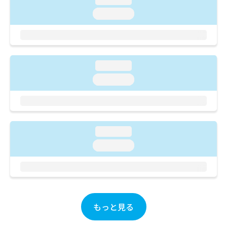
ご了
ら
み
承く
loading...
は
ださ
こ
無
い。
ち
料
ら
情
報
loading...
拡
掲
充
載
loading...
の
情
お
報
申
の
し
修
込
正
loading...
み
は
loading...
は
こ
こ
ち
ち
ら
ら
そ
の
もっと見る
他
の