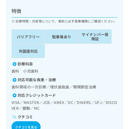
ッ
は
ク
こ
特徴
ナ
ち
ビ
診療時間・内容等について、事前に必ず医療機関にご確認ください。
ら
に
関
マイナンバー保
広
バリアフリー
駐車場あり
す
広
険証
告
る
告
代
お
出
外国語対応
理
問
稿
店
い
の
診療科目
合
の
お
歯科 小児歯科
わ
方
問
せ
い
は
対応可能な疾患・治療
は
合
こ
歯科領域の一次診療／埋伏歯抜歯／顎関節症治療
こ
わ
ち
ち
対応クレジットカード
せ
ら
ら
は
VISA／MASTER／JCB／AMEX／DC／DINERS／UFJ／DISCO
こ
VER／銀聯／MC
こち
ち
広
らは
クチコミ
広
ら
告
マイ
告
出
ナビ
クチコミを見る