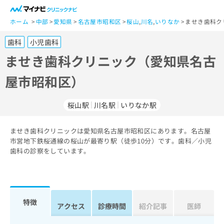
一
般
ホーム
中部
愛知県
名古屋市昭和区
桜山
,
川名
,
いりなか
ませき歯科ク
ユ
歯科
小児歯科
ー
ザ
ませき歯科クリニック（愛知県名古
ー
屋市昭和区）
の
方
は
桜山駅
川名駅
いりなか駅
こ
ち
ませき歯科クリニックは愛知県名古屋市昭和区にあります。名古屋
ら
市営地下鉄桜通線の桜山が最寄り駅（徒歩10分）です。歯科／小児
歯科の診察をしています。
医
マ
療
イ
関
ナ
係
ビ
者
ク
特徴
アクセス
診療時間
紹介記事
医師
の
リ
方
ニ