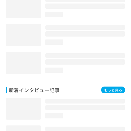
loading...
loading...
loading...
新着インタビュー記事
もっと見る
loading...