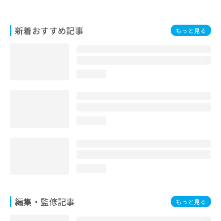
お
問
い
新着おすすめ記事
もっと見る
合
わ
せ
は
loading...
こ
ち
ら
loading...
loading...
編集・監修記事
もっと見る