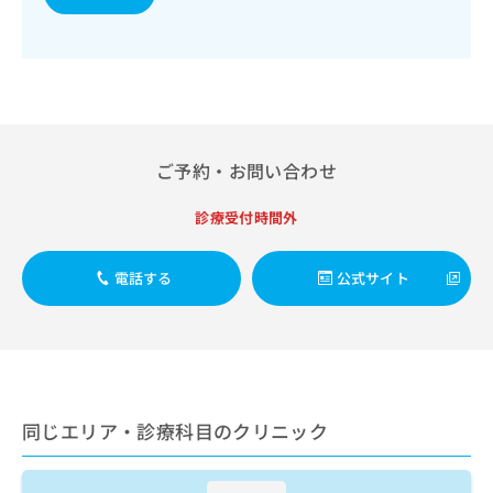
出
稿
クリ
資
稿
ニッ
の
料
クナ
の
お
の
ビサ
お
問
ご
イト
問
い
請
への
い
合
お問
求
合
合せ
わ
は
フォ
わ
せ
こ
ご予約・お問い合わせ
ーム
せ
は
ち
とな
は
こ
ら
りま
診療受付時間外
こ
ち
す。
ち
ら
クリ
無
ら
ニッ
電話する
公式サイト
料
クの
資
情
予
料
報
約・
の
症状
拡
のご
ご
充
相談
請
の
など
求
お
はで
同じエリア・診療科目のクリニック
は
申
きま
こ
せん
し
ので
ち
込
loading...