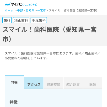
一
般
ホーム
中部
愛知県
一宮市
スマイル！歯科医院（愛知県一宮市）
ユ
歯科
矯正歯科
小児歯科
ー
ザ
スマイル！歯科医院（愛知県一宮
ー
市）
の
方
は
こ
スマイル！歯科医院は愛知県一宮市にあります。歯科／矯正歯科／
ち
小児歯科の診察をしています。
ら
医
マ
療
イ
特徴
関
アクセス
診療時間
紹介記事
医師
ナ
係
ビ
者
ク
の
リ
特徴
方
ニ