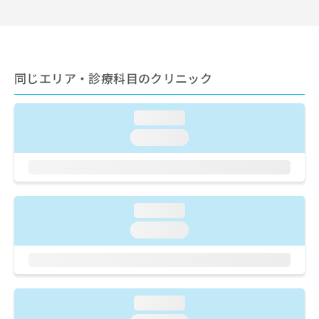
出
稿
クリ
資
稿
ニッ
の
料
クナ
の
お
の
ビサ
お
問
ご
イト
問
い
請
への
い
同じエリア・診療科目のクリニック
合
お問
求
合
合せ
わ
は
フォ
わ
せ
こ
ーム
loading...
せ
は
ち
とな
は
こ
ら
loading...
りま
こ
ち
す。
ち
ら
クリ
無
ら
ニッ
料
クの
資
情
予
料
loading...
報
約・
の
症状
拡
loading...
のご
ご
充
相談
請
の
など
求
お
はで
は
申
きま
こ
せん
し
loading...
ので
ち
込