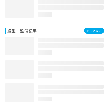
お
問
い
loading...
合
わ
せ
編集・監修記事
もっと見る
は
こ
ち
ら
loading...
loading...
loading...