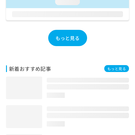
ご了
loading...
ら
み
承く
は
ださ
こ
無
い。
ち
料
ら
情
報
もっと見る
拡
掲
充
載
の
情
お
報
申
の
新着おすすめ記事
もっと見る
し
修
込
正
み
は
は
こ
こ
ち
loading...
ち
ら
ら
そ
の
loading...
他
の