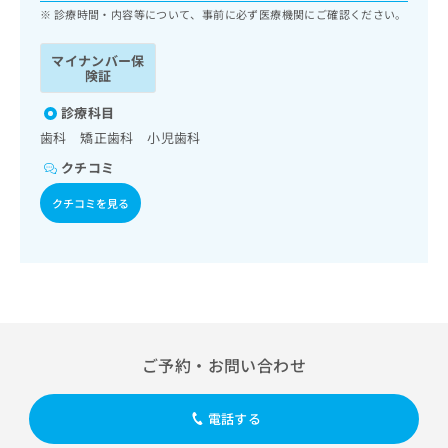
ッ
は
診療時間・内容等について、事前に必ず医療機関にご確認ください。
ク
こ
ナ
ち
マイナンバー保
ビ
険証
ら
に
関
診療科目
広
す
広
歯科 矯正歯科 小児歯科
告
る
告
代
クチコミ
お
出
理
問
稿
クチコミを見る
店
い
の
合
の
お
わ
方
問
せ
い
は
は
合
こ
こ
わ
ち
ち
せ
ら
ら
は
ご予約・お問い合わせ
こ
こち
ち
広
らは
広
ら
告
電話する
マイ
告
出
ナビ