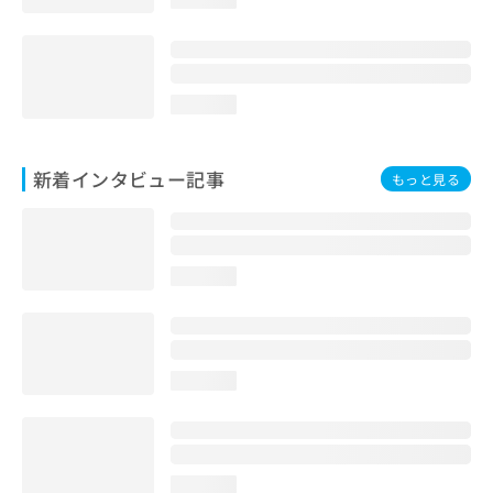
loading...
新着インタビュー記事
もっと見る
loading...
loading...
loading...