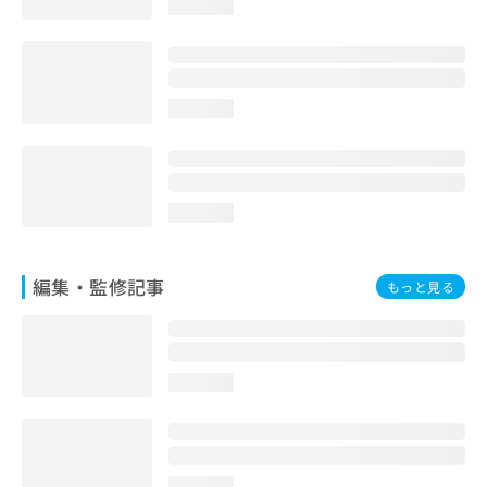
loading...
お
問
い
合
わ
loading...
せ
は
こ
ち
ら
loading...
編集・監修記事
もっと見る
loading...
loading...