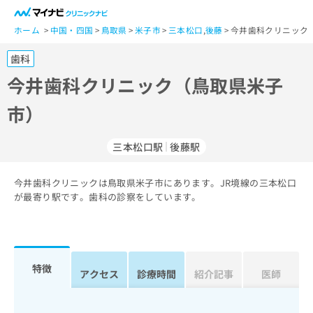
一
般
ホーム
中国・四国
鳥取県
米子市
三本松口
,
後藤
今井歯科クリニック
ユ
歯科
ー
ザ
今井歯科クリニック（鳥取県米子
ー
市）
の
方
は
三本松口駅
後藤駅
こ
ち
今井歯科クリニックは鳥取県米子市にあります。JR境線の三本松口
ら
が最寄り駅です。歯科の診察をしています。
医
マ
療
イ
関
ナ
係
ビ
特徴
アクセス
診療時間
紹介記事
医師
者
ク
の
リ
方
ニ