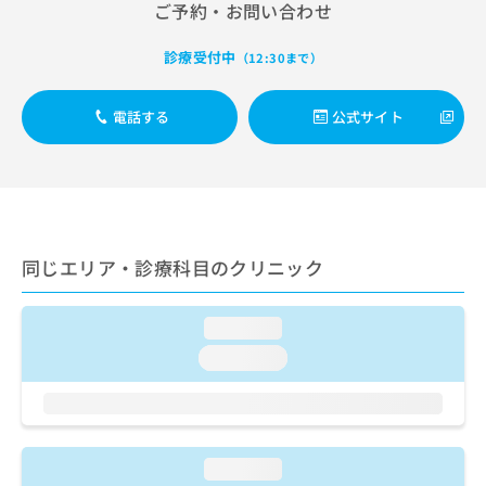
出
ご予約・お問い合わせ
稿
クリ
資
稿
ニッ
の
料
クナ
の
お
の
診療受付中
（12:30まで）
ビサ
お
問
ご
イト
問
い
請
への
い
電話する
公式サイト
合
お問
求
合
合せ
わ
は
フォ
わ
せ
こ
ーム
せ
は
ち
とな
は
こ
ら
りま
こ
ち
す。
ち
ら
クリ
無
同じエリア・診療科目のクリニック
ら
ニッ
料
クの
資
情
予
料
報
約・
loading...
の
症状
拡
loading...
のご
ご
充
相談
請
の
など
求
お
はで
は
申
きま
こ
せん
し
loading...
ので
ち
込