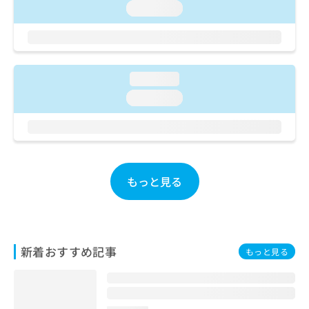
ご了
ら
み
loading...
承く
は
ださ
こ
無
い。
ち
料
ら
情
報
loading...
拡
掲
loading...
充
載
の
情
お
報
申
の
し
修
込
正
もっと見る
み
は
は
こ
こ
ち
ち
ら
ら
新着おすすめ記事
もっと見る
そ
の
他
の