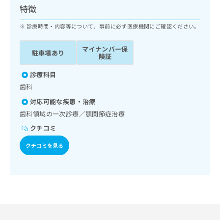
ッ
は
特徴
ク
こ
ナ
診療時間・内容等について、事前に必ず医療機関にご確認ください。
ち
ビ
ら
に
マイナンバー保
駐車場あり
関
険証
広
す
広
告
る
診療科目
告
代
お
出
歯科
理
問
稿
対応可能な疾患・治療
店
い
の
合
の
歯科領域の一次診療／顎関節症治療
お
わ
方
問
クチコミ
せ
い
は
は
合
クチコミを見る
こ
こ
わ
ち
ち
せ
ら
ら
は
こ
こち
ち
広
らは
広
ら
告
マイ
告
出
ナビ