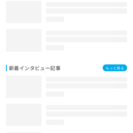
loading...
loading...
新着インタビュー記事
もっと見る
loading...
loading...