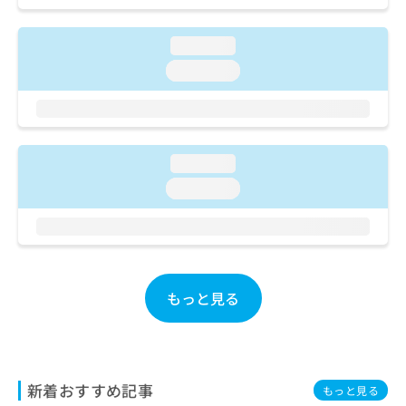
ご了
ら
み
承く
は
ださ
こ
loading...
無
い。
ち
料
loading...
ら
情
報
拡
掲
充
載
の
情
loading...
お
報
loading...
申
の
し
修
込
正
み
は
は
こ
こ
ち
もっと見る
ち
ら
ら
そ
の
他
新着おすすめ記事
もっと見る
の