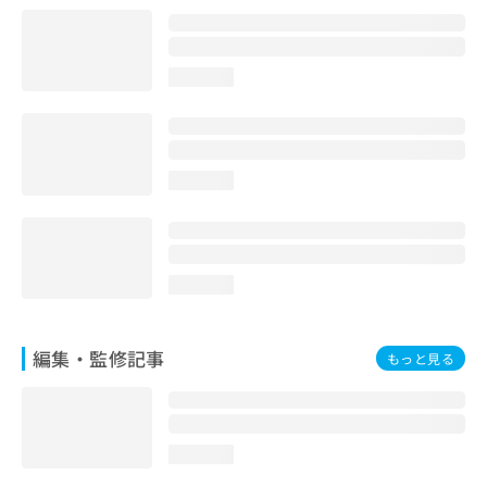
お
問
い
loading...
合
わ
せ
は
こ
loading...
ち
ら
loading...
編集・監修記事
もっと見る
loading...