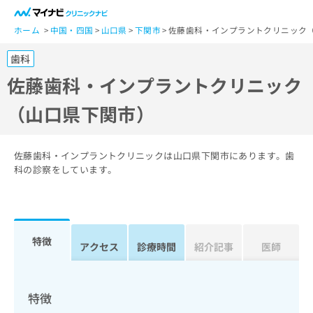
一
般
ホーム
中国・四国
山口県
下関市
佐藤歯科・インプラントクリニック
ユ
歯科
ー
ザ
佐藤歯科・インプラントクリニック
ー
（山口県下関市）
の
方
は
こ
佐藤歯科・インプラントクリニックは山口県下関市にあります。歯
ち
科の診察をしています。
ら
医
マ
療
イ
特徴
関
アクセス
診療時間
紹介記事
医師
ナ
係
ビ
者
ク
の
リ
特徴
方
ニ