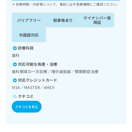
ッ
は
診療時間・内容等について、事前に必ず医療機関にご確認ください。
ク
こ
ナ
ち
マイナンバー保
バリアフリー
駐車場あり
ビ
険証
ら
に
関
外国語対応
広
す
広
告
る
告
診療科目
代
お
出
理
歯科
問
稿
店
い
の
対応可能な疾患・治療
合
の
お
歯科領域の一次診療／埋伏歯抜歯／顎関節症治療
わ
方
問
せ
対応クレジットカード
い
は
は
合
VISA／MASTER／AMEX
こ
こ
わ
ち
クチコミ
ち
せ
ら
ら
は
クチコミを見る
こ
こち
ち
広
らは
広
ら
告
マイ
告
出
ナビ