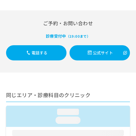
出
稿
クリ
資
稿
ニッ
の
料
クナ
の
お
の
ビサ
お
問
ご
ご予約・お問い合わせ
イト
問
い
請
への
い
合
お問
求
診療受付中
（19:00まで）
合
合せ
わ
は
フォ
わ
せ
こ
ーム
せ
は
ち
電話する
公式サイト
とな
は
こ
ら
りま
こ
ち
す。
ち
ら
クリ
無
ら
ニッ
料
クの
資
情
予
料
報
約・
同じエリア・診療科目のクリニック
の
症状
拡
のご
ご
充
相談
請
の
など
loading...
求
お
はで
は
loading...
申
きま
こ
せん
し
ので
ち
込