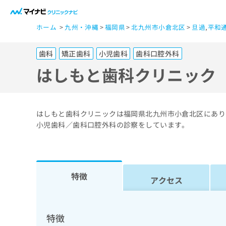
一
ホーム
九州・沖縄
福岡県
北九州市小倉北区
旦過
,
平和
般
ユ
歯科
矯正歯科
小児歯科
歯科口腔外科
ー
ザ
はしもと歯科クリニック
ー
の
方
はしもと歯科クリニックは福岡県北九州市小倉北区にあり
は
小児歯科／歯科口腔外科の診察をしています。
こ
ち
ら
特徴
アクセス
医
マ
療
イ
ナ
関
特徴
ビ