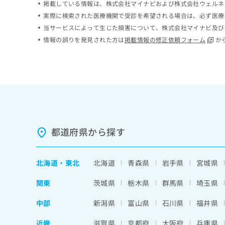
掲載している情報は、株式会社マイナビおよび株式会社ウェルネ
ち
み
実際に検索された医療機関で受診を希望される場合は、必ず医療
ら
は
当サービスによって生じた損害について、株式会社マイナビ及び
こ
ち
情報の誤りを発見された方は
掲載情報の修正依頼フォーム
か
そ
ら
の
他
の
お
問
い
合
わ
都道府県から探す
せ
は
こ
北海道
・
東北
北海道
青森県
岩手県
宮城県
ち
ら
関東
茨城県
栃木県
群馬県
埼玉県
中部
新潟県
富山県
石川県
福井県
近畿
滋賀県
京都府
大阪府
兵庫県