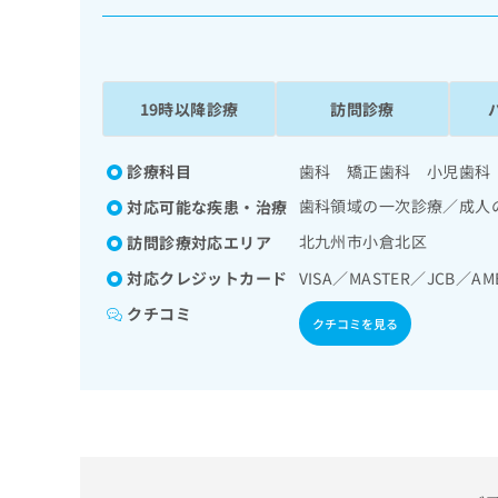
係
ク
者
リ
の
ニ
ッ
方
ク
19時以降診療
訪問診療
は
ナ
こ
ビ
ち
診療科目
歯科 矯正歯科 小児歯科
に
関
ら
歯科領域の一次診療／成人
対応可能な疾患・治療
す
る
北九州市小倉北区
訪問診療対応エリア
お
広
対応クレジットカード
VISA／MASTER／JCB／A
広
問
告
告
い
クチコミ
クチコミを見る
出
代
合
稿
わ
理
の
せ
店
お
は
の
問
こ
い
方
ち
合
ら
は
わ
こ