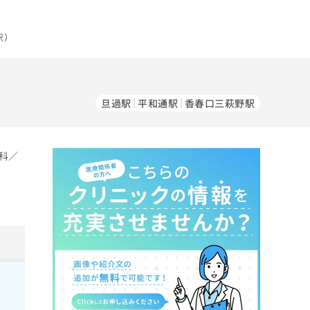
駅）
旦過駅
平和通駅
香春口三萩野駅
科／