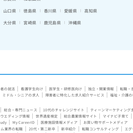
山口県
徳島県
香川県
愛媛県
高知県
大分県
宮崎県
鹿児島県
沖縄県
験者の就活
看護学生向け
医学生・研修医向け
独立・開業情報
転職・
ミドル・シニアの求人
障害者に特化した求人紹介サービス
福祉・介護の
総合・専門ニュース
10代のチャレンジサイト
ティーンマーケティング
ウエディング情報
世界遺産検定
総合農業情報サイト
マイナビ子育て
tudy
My CareerID
医療施設情報メディア
お買い物サポートメディア
ーム業界の転職
20代・第二新卒
新卒紹介
転職コンサルティング
エグ