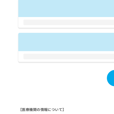
拡
資
きま
充
料
せん
の
ので
の
ご了
お
ご
承く
申
請
ださ
し
求
い。
込
は
み
こ
は
ち
こ
ら
ち
ら
無
料
掲
情
載
報
情
拡
報
充
の
の
修
お
正
申
は
し
【医療機関の情報について】
こ
込