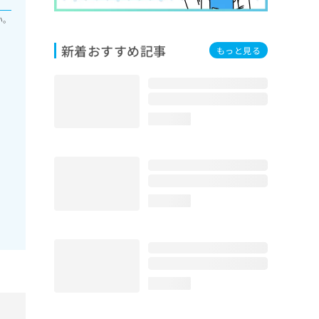
い。
新着おすすめ記事
もっと見る
loading...
loading...
loading...