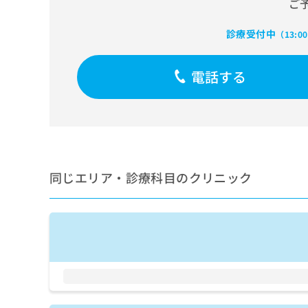
ご
せ
こち
ち
らは
は
マイ
こ
ら
診療受付中
（13:0
ナビ
ち
クリ
ら
ニッ
クナ
電話する
広
ビサ
広
資
イト
告
告
への
料
出
出
お問
の
稿
合せ
稿
ご
の
フォ
の
請
お
ーム
お
求
問
とな
問
同じエリア・診療科目のクリニック
りま
は
い
い
す。
こ
合
合
クリ
ち
わ
ニッ
わ
ら
せ
クの
せ
は
予
は
約・
こ
こ
無
症状
ち
ち
のご
料
ら
相談
ら
情
など
報
はで