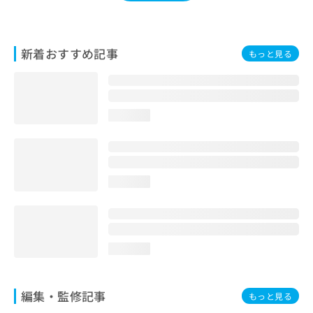
お
問
い
合
新着おすすめ記事
もっと見る
わ
せ
は
こ
loading...
ち
ら
loading...
loading...
編集・監修記事
もっと見る