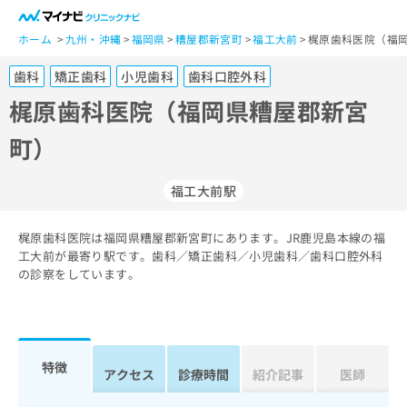
一
般
ホーム
九州・沖縄
福岡県
糟屋郡新宮町
福工大前
梶原歯科医院（福岡
ユ
歯科
矯正歯科
小児歯科
歯科口腔外科
ー
ザ
梶原歯科医院（福岡県糟屋郡新宮
ー
町）
の
方
は
福工大前駅
こ
ち
梶原歯科医院は福岡県糟屋郡新宮町にあります。JR鹿児島本線の福
ら
工大前が最寄り駅です。歯科／矯正歯科／小児歯科／歯科口腔外科
の診察をしています。
医
マ
療
イ
関
ナ
係
ビ
者
ク
特徴
アクセス
診療時間
紹介記事
医師
の
リ
方
ニ