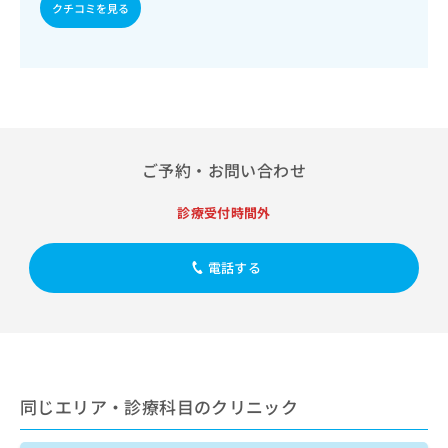
出
稿
クリ
クチコミを見る
資
稿
ニッ
の
料
クナ
の
お
の
ビサ
お
問
ご
イト
問
い
請
への
い
合
お問
求
合
合せ
わ
は
フォ
わ
せ
こ
ーム
せ
ご予約・お問い合わせ
は
ち
とな
は
こ
ら
りま
こ
ち
す。
診療受付時間外
ち
ら
クリ
無
ら
ニッ
料
クの
電話する
資
情
予
料
報
約・
の
症状
拡
のご
ご
充
相談
請
の
など
求
お
はで
は
申
きま
同じエリア・診療科目のクリニック
こ
せん
し
ので
ち
込