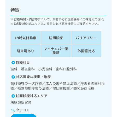
ッ
は
ク
こ
特徴
ナ
ち
ビ
診療時間・内容等について、事前に必ず医療機関にご確認ください。
ら
に
訪問診療対応エリアは、事前に必ず医療機関にご確認ください。
関
広
す
広
告
19時以降診療
訪問診療
バリアフリー
る
告
代
お
出
マイナンバー保
理
問
稿
駐車場あり
外国語対応
険証
店
い
の
合
の
お
診療科目
わ
方
問
歯科 矯正歯科 小児歯科 歯科口腔外科
せ
い
は
は
合
対応可能な疾患・治療
こ
こ
わ
歯科領域の一次診療／成人の歯科矯正治療／障害者の歯科治
ち
ち
せ
療／摂食機能障害の治療／埋伏歯抜歯／顎関節症治療
ら
ら
は
訪問診療対応エリア
こ
こち
糟屋郡新宮町
ち
広
らは
広
ら
告
クチコミ
マイ
告
出
ナビ