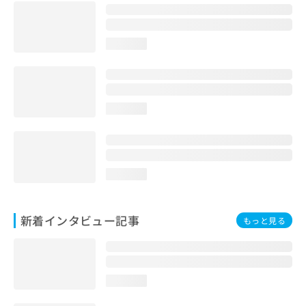
loading...
loading...
loading...
新着インタビュー記事
もっと見る
loading...