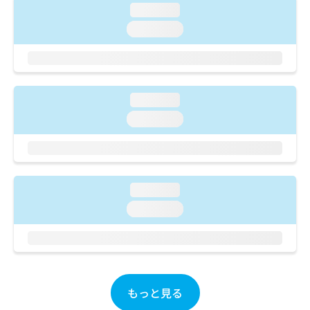
ご了
ら
み
loading...
承く
は
ださ
loading...
こ
無
い。
ち
料
ら
情
報
拡
掲
loading...
充
載
loading...
の
情
お
報
申
の
し
修
込
正
み
loading...
は
は
こ
loading...
こ
ち
ち
ら
ら
そ
の
もっと見る
他
の