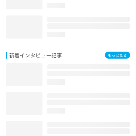
loading...
loading...
新着インタビュー記事
もっと見る
loading...
loading...