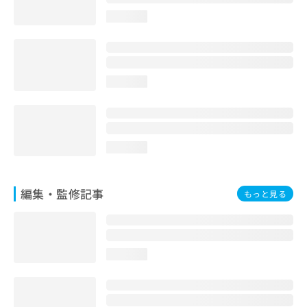
お
loading...
問
い
合
わ
せ
loading...
は
こ
ち
ら
loading...
編集・監修記事
もっと見る
loading...