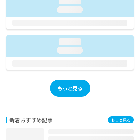
ご了
loading...
ら
み
承く
は
loading...
ださ
こ
無
い。
ち
料
ら
情
報
拡
loading...
掲
充
載
loading...
の
情
お
報
申
の
し
修
込
正
み
は
もっと見る
は
こ
こ
ち
ち
ら
ら
新着おすすめ記事
そ
もっと見る
の
他
の