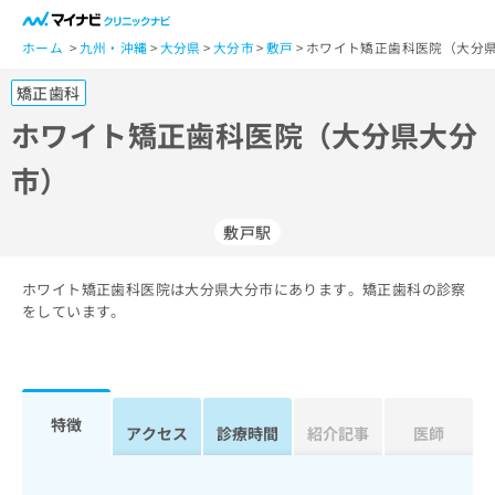
一
般
ホーム
九州・沖縄
大分県
大分市
敷戸
ホワイト矯正歯科医院（大分
ユ
矯正歯科
ー
ザ
ホワイト矯正歯科医院（大分県大分
ー
市）
の
方
は
敷戸駅
こ
ち
ホワイト矯正歯科医院は大分県大分市にあります。矯正歯科の診察
ら
をしています。
医
マ
療
イ
関
ナ
係
ビ
特徴
アクセス
診療時間
紹介記事
医師
者
ク
の
リ
方
ニ