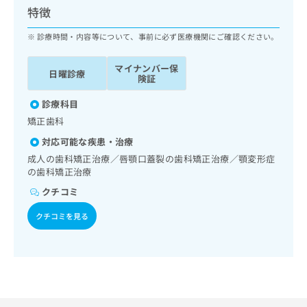
ッ
は
特徴
ク
こ
ナ
診療時間・内容等について、事前に必ず医療機関にご確認ください。
ち
ビ
ら
に
マイナンバー保
日曜診療
関
険証
広
す
広
告
る
診療科目
告
代
お
出
矯正歯科
理
問
稿
対応可能な疾患・治療
店
い
の
合
の
成人の歯科矯正治療／唇顎口蓋裂の歯科矯正治療／顎変形症
お
わ
の歯科矯正治療
方
問
せ
い
は
クチコミ
は
合
こ
こ
わ
クチコミを見る
ち
ち
せ
ら
ら
は
こ
こち
ち
広
らは
広
ら
告
マイ
告
出
ナビ