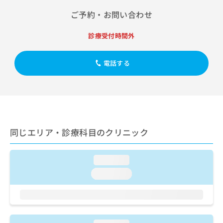
出
稿
クリ
資
稿
ニッ
ご予約・お問い合わせ
の
料
クナ
の
お
の
ビサ
お
問
ご
診療受付時間外
イト
問
い
請
への
い
合
お問
求
合
電話する
合せ
わ
は
フォ
わ
せ
こ
ーム
せ
は
ち
とな
は
こ
ら
りま
こ
ち
す。
ち
ら
クリ
無
ら
ニッ
料
同じエリア・診療科目のクリニック
クの
資
情
予
料
報
約・
の
症状
拡
loading...
のご
ご
充
相談
loading...
請
の
など
求
お
はで
は
申
きま
こ
せん
し
ので
ち
込