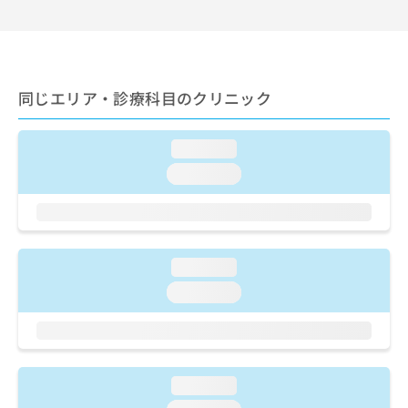
出
稿
クリ
資
稿
ニッ
の
料
クナ
の
お
の
ビサ
お
問
ご
イト
問
い
請
への
同じエリア・診療科目のクリニック
い
合
お問
求
合
合せ
わ
は
フォ
わ
せ
こ
ーム
loading...
せ
は
ち
とな
は
こ
loading...
ら
りま
こ
ち
す。
ち
ら
クリ
無
ら
ニッ
料
クの
資
情
予
loading...
料
報
約・
の
症状
拡
loading...
のご
ご
充
相談
請
の
など
求
お
はで
は
申
きま
こ
せん
し
loading...
ので
ち
込