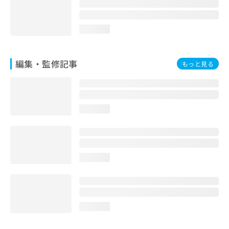
お
問
い
loading...
合
わ
せ
編集・監修記事
もっと見る
は
こ
ち
ら
loading...
loading...
loading...