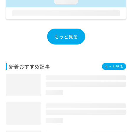
ご了
loading...
ら
み
承く
は
ださ
こ
無
い。
ち
料
ら
情
報
もっと見る
拡
掲
充
載
の
情
お
報
申
の
新着おすすめ記事
もっと見る
し
修
込
正
み
は
は
こ
こ
ち
loading...
ち
ら
ら
そ
の
loading...
他
の