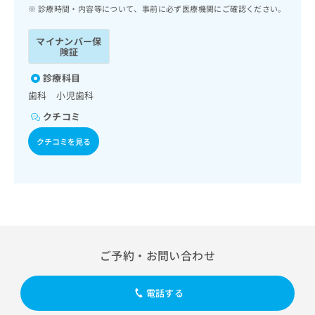
ッ
は
診療時間・内容等について、事前に必ず医療機関にご確認ください。
ク
こ
ナ
ち
マイナンバー保
ビ
険証
ら
に
関
診療科目
広
す
広
歯科 小児歯科
告
る
告
代
クチコミ
お
出
理
問
稿
クチコミを見る
店
い
の
合
の
お
わ
方
問
せ
い
は
は
合
こ
こ
わ
ち
ち
せ
ら
ら
は
ご予約・お問い合わせ
こ
こち
ち
広
らは
広
ら
告
電話する
マイ
告
出
ナビ