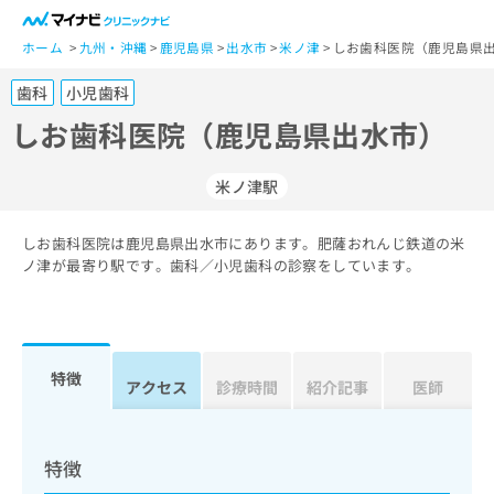
一
般
ホーム
九州・沖縄
鹿児島県
出水市
米ノ津
しお歯科医院（鹿児島県出
ユ
歯科
小児歯科
ー
ザ
しお歯科医院（鹿児島県出水市）
ー
の
米ノ津駅
方
は
こ
しお歯科医院は鹿児島県出水市にあります。肥薩おれんじ鉄道の米
ノ津が最寄り駅です。歯科／小児歯科の診察をしています。
ち
ら
医
マ
療
イ
特徴
アクセス
診療時間
紹介記事
医師
関
ナ
係
ビ
者
ク
の
リ
特徴
方
ニ