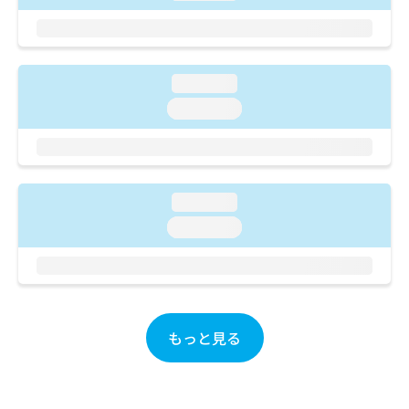
ご了
ら
み
承く
は
ださ
こ
無
い。
ち
料
ら
loading...
情
報
loading...
拡
掲
充
載
の
情
お
報
申
の
loading...
し
修
loading...
込
正
み
は
は
こ
こ
ち
ち
ら
ら
もっと見る
そ
の
他
の