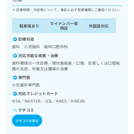
ッ
は
ク
診療時間・内容等について、事前に必ず医療機関にご確認ください。
こ
ナ
ち
ビ
ら
マイナンバー保
駐車場あり
外国語対応
に
険証
関
広
す
診療科目
広
告
る
告
歯科 小児歯科 歯科口腔外科
代
お
出
対応可能な疾患・治療
理
問
稿
店
い
歯科領域の一次診療／埋伏歯抜歯／口唇、舌若しくは口腔粘
の
膜の炎症、外傷又は腫瘍の治療
合
の
お
わ
方
問
専門医
せ
い
は
小児歯科専門医
は
合
こ
こ
対応クレジットカード
わ
ち
ち
せ
VISA／MASTER／JCB／AMEX／DINERS
ら
ら
は
クチコミ
こ
こち
ち
広
クチコミを見る
らは
広
ら
告
マイ
告
出
ナビ