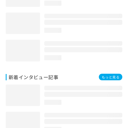
loading...
loading...
loading...
新着インタビュー記事
もっと見る
loading...