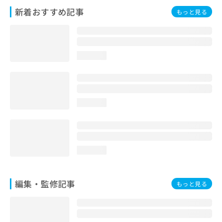
お
新着おすすめ記事
もっと見る
問
い
合
わ
せ
loading...
は
こ
ち
ら
loading...
loading...
編集・監修記事
もっと見る