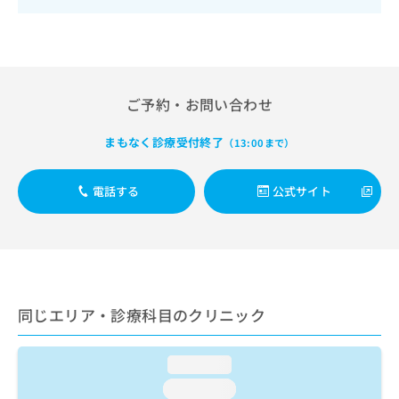
出
稿
クリ
資
稿
ニッ
の
料
クナ
の
お
の
ビサ
お
問
ご
イト
問
い
請
への
い
合
お問
求
ご予約・お問い合わせ
合
合せ
わ
は
フォ
わ
せ
こ
まもなく診療受付終了
ーム
（13:00まで）
せ
は
ち
とな
は
こ
ら
りま
こ
ち
す。
電話する
公式サイト
ち
ら
クリ
無
ら
ニッ
料
クの
資
情
予
料
報
約・
の
症状
拡
のご
ご
充
相談
同じエリア・診療科目のクリニック
請
の
など
求
お
はで
は
申
きま
loading...
こ
せん
し
ので
ち
loading...
込