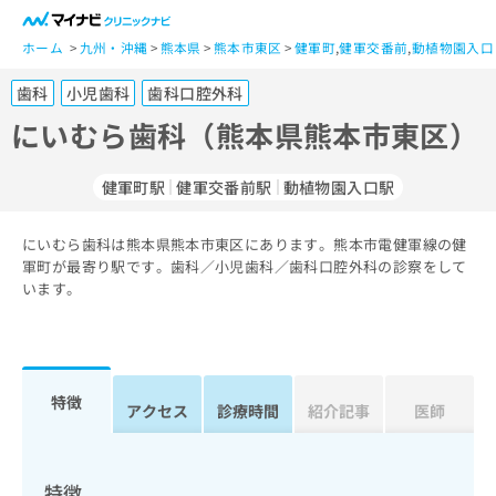
一
般
ホーム
九州・沖縄
熊本県
熊本市東区
健軍町
,
健軍交番前
,
動植物園入口
ユ
歯科
小児歯科
歯科口腔外科
ー
ザ
にいむら歯科（熊本県熊本市東区）
ー
の
健軍町駅
健軍交番前駅
動植物園入口駅
方
は
こ
にいむら歯科は熊本県熊本市東区にあります。熊本市電健軍線の健
軍町が最寄り駅です。歯科／小児歯科／歯科口腔外科の診察をして
ち
います。
ら
医
マ
療
イ
関
ナ
特徴
アクセス
診療時間
紹介記事
医師
係
ビ
者
ク
の
リ
方
ニ
特徴