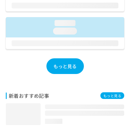
ご了
ら
み
承く
は
ださ
こ
無
い。
ち
料
loading...
ら
情
loading...
報
拡
掲
充
載
の
情
お
報
申
の
もっと見る
し
修
込
正
み
は
は
こ
こ
ち
新着おすすめ記事
もっと見る
ち
ら
ら
そ
の
loading...
他
の