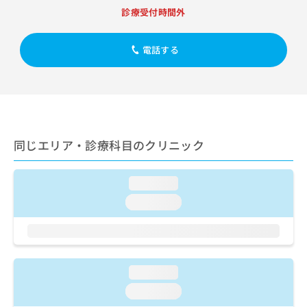
出
稿
クリ
資
診療受付時間外
稿
ニッ
の
料
クナ
の
お
の
ビサ
お
問
ご
電話する
イト
問
い
請
への
い
合
お問
求
合
合せ
わ
は
フォ
わ
せ
こ
ーム
せ
は
ち
とな
は
こ
ら
りま
こ
同じエリア・診療科目のクリニック
ち
す。
ち
ら
クリ
無
ら
ニッ
料
クの
loading...
資
情
予
料
loading...
報
約・
の
症状
拡
のご
ご
充
相談
請
の
など
求
お
はで
は
loading...
申
きま
こ
せん
し
loading...
ので
ち
込