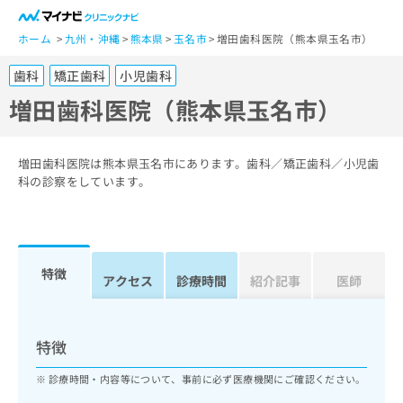
一
般
ホーム
九州・沖縄
熊本県
玉名市
増田歯科医院（熊本県玉名市）
ユ
歯科
矯正歯科
小児歯科
ー
ザ
増田歯科医院（熊本県玉名市）
ー
の
方
増田歯科医院は熊本県玉名市にあります。歯科／矯正歯科／小児歯
は
科の診察をしています。
こ
ち
ら
特徴
医
アクセス
診療時間
紹介記事
医師
マ
療
イ
関
ナ
係
ビ
特徴
者
ク
の
リ
診療時間・内容等について、事前に必ず医療機関にご確認ください。
方
ニ