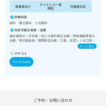
ッ
は
マイナンバー保
駐車場あり
外国語対応
ク
こ
険証
ナ
ち
ビ
診療科目
ら
に
歯科 矯正歯科 小児歯科
関
広
対応可能な疾患・治療
す
広
告
る
歯科領域の一次診療／成人の歯科矯正治療／摂食機能障害の
告
代
お
治療／埋伏歯抜歯／顎関節症治療／口唇、舌若しくは口腔粘
出
理
膜の炎症、外傷又は腫瘍の治療
問
稿
もっと見る
店
い
の
クチコミ
合
の
お
わ
方
問
クチコミを見る
せ
い
は
は
合
こ
こ
わ
ち
ち
せ
ら
ら
は
こ
こち
ち
広
らは
広
ら
告
ご予約・お問い合わせ
マイ
告
出
ナビ