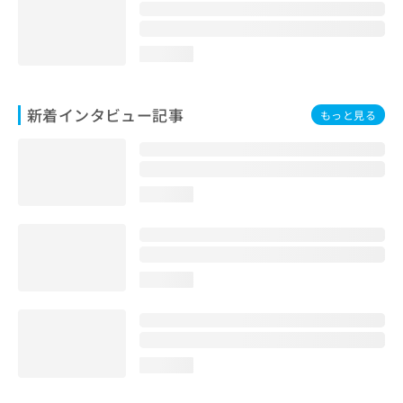
loading...
新着インタビュー記事
もっと見る
loading...
loading...
loading...