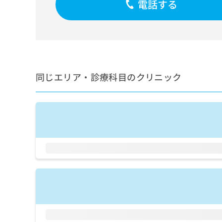
電話する
せ
こち
ち
らは
は
マイ
こ
ら
ナビ
ち
クリ
ら
ニッ
クナ
広
ビサ
広
資
イト
告
同じエリア・診療科目のクリニック
告
への
料
出
出
お問
の
稿
合せ
稿
ご
の
フォ
の
請
お
ーム
お
求
問
とな
問
りま
は
い
い
す。
こ
合
合
クリ
ち
わ
ニッ
わ
ら
せ
クの
せ
は
予
は
約・
こ
こ
無
症状
ち
ち
のご
料
ら
相談
ら
情
など
報
はで