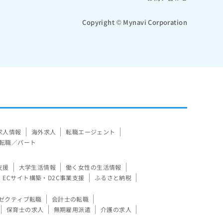
Copyright © Mynavi Corporation
求人情報
海外求人
転職エージェント
転職／パート
支援
大学生活情報
働く女性の生活情報
ECサイト構築・D2C事業支援
ふるさと納税
ゼクティブ転職
会計士の転職
保育士の求人
無期雇用派遣
介護の求人