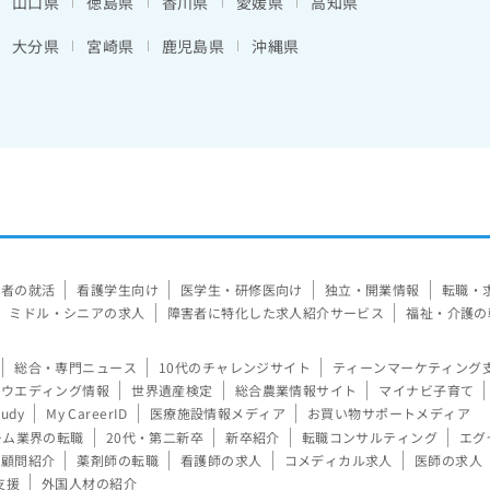
山口県
徳島県
香川県
愛媛県
高知県
大分県
宮崎県
鹿児島県
沖縄県
験者の就活
看護学生向け
医学生・研修医向け
独立・開業情報
転職・
ミドル・シニアの求人
障害者に特化した求人紹介サービス
福祉・介護の
総合・専門ニュース
10代のチャレンジサイト
ティーンマーケティング
ウエディング情報
世界遺産検定
総合農業情報サイト
マイナビ子育て
tudy
My CareerID
医療施設情報メディア
お買い物サポートメディア
ーム業界の転職
20代・第二新卒
新卒紹介
転職コンサルティング
エグ
顧問紹介
薬剤師の転職
看護師の求人
コメディカル求人
医師の求人
支援
外国人材の紹介