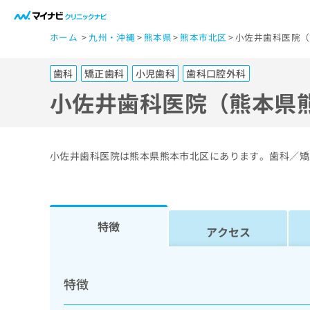
一
ホーム
九州・沖縄
熊本県
熊本市北区
小佐井歯科医院（
般
ユ
歯科
矯正歯科
小児歯科
歯科口腔外科
ー
ザ
小佐井歯科医院（熊本県
ー
の
方
小佐井歯科医院は熊本県熊本市北区にあります。歯科／矯
は
こ
ち
ら
特徴
アクセス
医
マ
療
イ
特徴
ナ
関
ビ