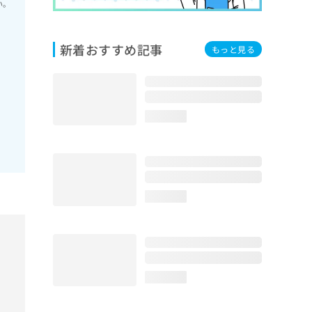
い。
新着おすすめ記事
もっと見る
loading...
loading...
loading...