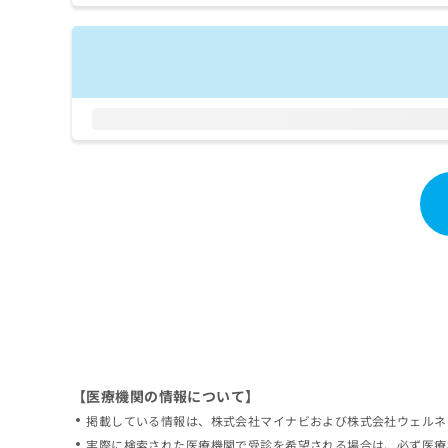
拡
資
きま
充
料
せん
の
ので
の
ご了
お
ご
承く
申
請
ださ
し
求
い。
込
は
み
こ
は
ち
こ
ら
ち
ら
無
料
掲
情
載
報
情
拡
報
充
の
の
修
お
【医療機関の情報について】
正
申
掲載している情報は、株式会社マイナビおよび株式会社ウェルネ
は
し
こ
実際に検索された医療機関で受診を希望される場合は、必ず医療
込