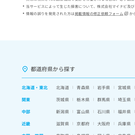
ち
み
当サービスによって生じた損害について、株式会社マイナビ及び
ら
は
情報の誤りを発見された方は
掲載情報の修正依頼フォーム
か
こ
ち
そ
ら
の
他
の
お
問
い
都道府県から探す
合
わ
せ
北海道
・
東北
北海道
青森県
岩手県
宮城県
は
こ
関東
茨城県
栃木県
群馬県
埼玉県
ち
ら
中部
新潟県
富山県
石川県
福井県
近畿
滋賀県
京都府
大阪府
兵庫県