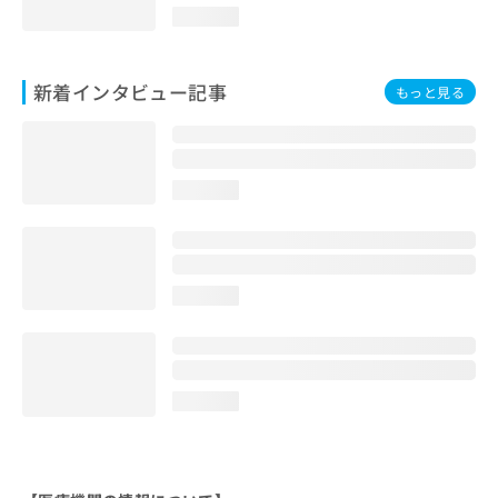
loading...
新着インタビュー記事
もっと見る
loading...
loading...
loading...