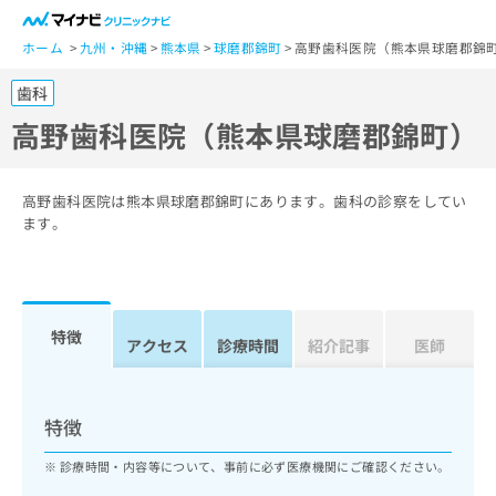
一
般
ホーム
九州・沖縄
熊本県
球磨郡錦町
高野歯科医院（熊本県球磨郡錦
ユ
歯科
ー
ザ
高野歯科医院（熊本県球磨郡錦町）
ー
の
方
高野歯科医院は熊本県球磨郡錦町にあります。歯科の診察をしてい
は
ます。
こ
ち
ら
特徴
医
アクセス
診療時間
紹介記事
医師
マ
療
イ
関
ナ
係
ビ
特徴
者
ク
の
リ
診療時間・内容等について、事前に必ず医療機関にご確認ください。
方
ニ