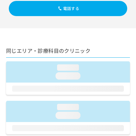
出
稿
クリ
資
稿
ニッ
電話する
の
料
クナ
の
お
の
ビサ
お
問
ご
イト
問
い
請
への
い
合
お問
求
合
合せ
わ
は
フォ
わ
せ
こ
ーム
同じエリア・診療科目のクリニック
せ
は
ち
とな
は
こ
ら
りま
こ
ち
す。
loading...
ち
ら
クリ
無
ら
ニッ
loading...
料
クの
資
情
予
料
報
約・
の
症状
拡
のご
ご
充
相談
loading...
請
の
など
求
お
loading...
はで
は
申
きま
こ
せん
し
ので
ち
込