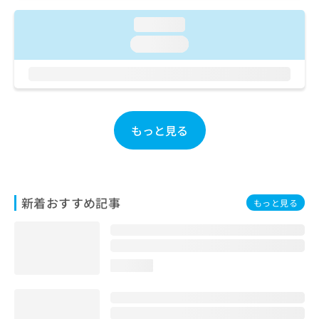
ご了
ら
み
承く
は
loading...
ださ
こ
無
い。
loading...
ち
料
ら
情
報
拡
掲
充
載
の
情
もっと見る
お
報
申
の
し
修
込
正
み
は
新着おすすめ記事
もっと見る
は
こ
こ
ち
ち
ら
ら
loading...
そ
の
他
の