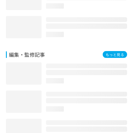
お
loading...
問
い
合
わ
せ
loading...
は
こ
ち
編集・監修記事
もっと見る
ら
loading...
loading...