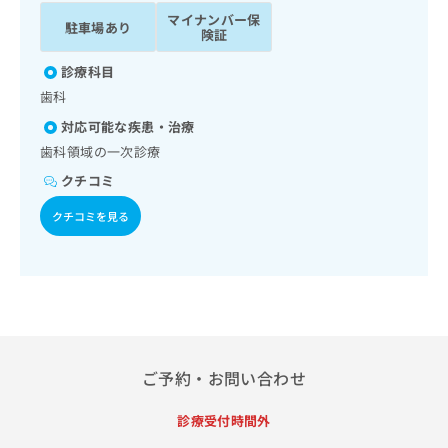
ッ
は
マイナンバー保
駐車場あり
ク
こ
険証
ナ
ち
ビ
診療科目
ら
に
歯科
関
広
対応可能な疾患・治療
す
広
告
る
歯科領域の一次診療
告
代
お
出
クチコミ
理
問
稿
店
い
の
クチコミを見る
合
の
お
わ
方
問
せ
い
は
は
合
こ
こ
わ
ち
ち
せ
ら
ら
は
こ
ご予約・お問い合わせ
こち
ち
広
らは
広
ら
告
診療受付時間外
マイ
告
出
ナビ