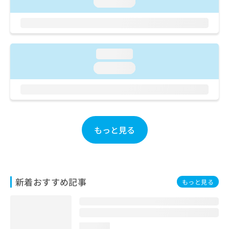
ご了
loading...
ら
み
承く
は
ださ
こ
無
い。
ち
料
ら
情
loading...
報
拡
loading...
掲
充
載
の
情
お
報
申
の
し
修
もっと見る
込
正
み
は
は
こ
こ
ち
ち
ら
ら
新着おすすめ記事
もっと見る
そ
の
他
の
loading...