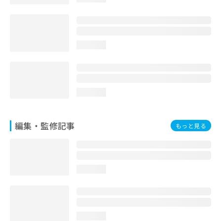
お
問
い
合
loading...
わ
せ
は
こ
ち
loading...
ら
編集・監修記事
もっと見る
loading...
loading...