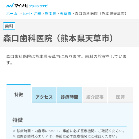
一
般
ホーム
九州・沖縄
熊本県
天草市
森口歯科医院（熊本県天草市）
ユ
歯科
ー
ザ
森口歯科医院（熊本県天草市）
ー
の
方
森口歯科医院は熊本県天草市にあります。歯科の診察をしていま
は
す。
こ
ち
ら
特徴
医
アクセス
診療時間
紹介記事
医師
マ
療
イ
関
ナ
係
ビ
特徴
者
ク
の
リ
診療時間・内容等について、事前に必ず医療機関にご確認ください。
方
ニ
訪問診療対応エリアは、事前に必ず医療機関にご確認ください。