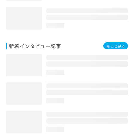
loading...
新着インタビュー記事
もっと見る
loading...
loading...
loading...