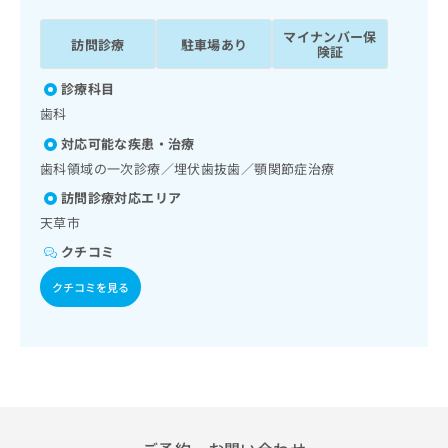
ッ
は
ク
こ
マイナンバー保
訪問診療
駐車場あり
ナ
険証
ち
ビ
ら
診療科目
に
関
歯科
広
す
広
告
対応可能な疾患・治療
る
告
代
歯科領域の一次診療／埋伏歯抜歯／顎関節症治療
お
出
理
問
稿
訪問診療対応エリア
店
い
の
天草市
合
の
お
わ
クチコミ
方
問
せ
い
は
クチコミを見る
は
合
こ
こ
わ
ち
ち
せ
ら
ら
は
こ
こち
ち
広
らは
広
ら
告
マイ
告
出
ナビ