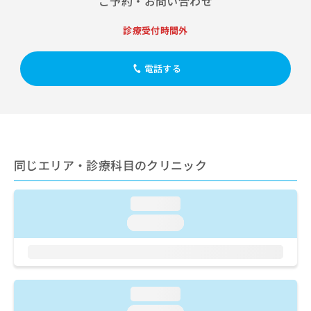
ご予約・お問い合わせ
出
稿
クリ
資
稿
ニッ
の
料
クナ
診療受付時間外
の
お
の
ビサ
お
問
ご
イト
問
い
請
への
電話する
い
合
お問
求
合
合せ
わ
は
フォ
わ
せ
こ
ーム
せ
は
ち
とな
は
こ
ら
りま
こ
ち
す。
ち
ら
クリ
同じエリア・診療科目のクリニック
無
ら
ニッ
料
クの
資
情
予
loading...
料
報
約・
の
症状
拡
loading...
のご
ご
充
相談
請
の
など
求
お
はで
は
申
きま
こ
せん
し
loading...
ので
ち
込