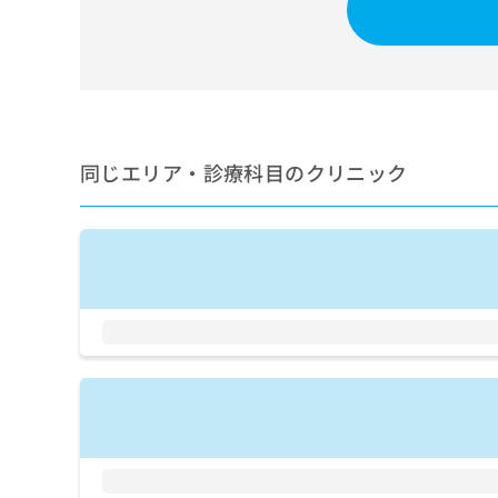
せ
こち
ち
らは
は
マイ
こ
ら
ナビ
ち
クリ
ら
ニッ
クナ
広
ビサ
広
資
イト
告
同じエリア・診療科目のクリニック
告
への
料
出
出
お問
の
稿
合せ
稿
ご
の
フォ
の
請
お
ーム
お
求
問
とな
問
りま
は
い
い
す。
こ
合
合
クリ
ち
わ
ニッ
わ
ら
せ
クの
せ
は
予
は
約・
こ
こ
無
症状
ち
ち
のご
料
ら
相談
ら
情
など
報
はで