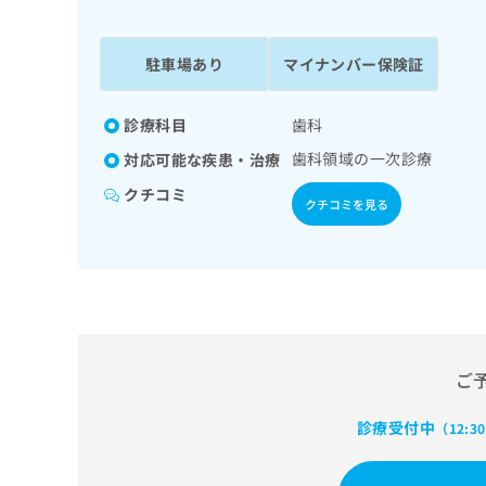
係
ク
者
リ
の
ニ
駐車場あり
マイナンバー保険証
ッ
方
ク
は
ナ
診療科目
歯科
こ
ビ
歯科領域の一次診療
対応可能な疾患・治療
ち
に
関
ら
クチコミ
クチコミを見る
す
る
お
広
広
問
告
告
い
出
代
合
稿
わ
理
の
せ
店
ご
お
は
の
問
こ
い
診療受付中
方
ち
（12:3
合
ら
は
わ
こ