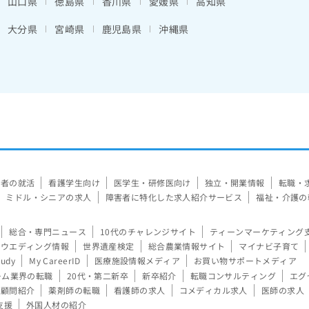
山口県
徳島県
香川県
愛媛県
高知県
大分県
宮崎県
鹿児島県
沖縄県
験者の就活
看護学生向け
医学生・研修医向け
独立・開業情報
転職・
ミドル・シニアの求人
障害者に特化した求人紹介サービス
福祉・介護の
総合・専門ニュース
10代のチャレンジサイト
ティーンマーケティング
ウエディング情報
世界遺産検定
総合農業情報サイト
マイナビ子育て
tudy
My CareerID
医療施設情報メディア
お買い物サポートメディア
ーム業界の転職
20代・第二新卒
新卒紹介
転職コンサルティング
エグ
顧問紹介
薬剤師の転職
看護師の求人
コメディカル求人
医師の求人
支援
外国人材の紹介