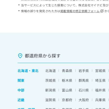
ち
み
当サービスによって生じた損害について、株式会社マイナビ及び
ら
は
情報の誤りを発見された方は
掲載情報の修正依頼フォーム
か
こ
ち
そ
ら
の
他
の
お
問
い
都道府県から探す
合
わ
せ
北海道
・
東北
北海道
青森県
岩手県
宮城県
は
こ
関東
茨城県
栃木県
群馬県
埼玉県
ち
ら
中部
新潟県
富山県
石川県
福井県
近畿
滋賀県
京都府
大阪府
兵庫県