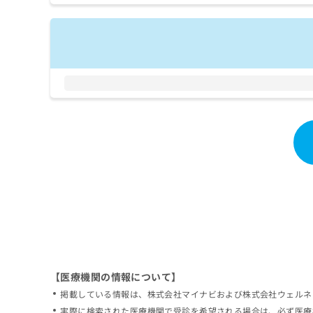
拡
資
きま
充
料
せん
の
ので
の
ご了
お
ご
承く
申
請
ださ
し
求
い。
込
は
み
こ
は
ち
こ
ら
ち
ら
無
料
掲
情
載
報
情
拡
報
充
の
の
修
お
【医療機関の情報について】
正
申
掲載している情報は、株式会社マイナビおよび株式会社ウェルネ
は
し
こ
実際に検索された医療機関で受診を希望される場合は、必ず医療
込