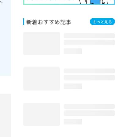
い。
新着おすすめ記事
もっと見る
loading...
loading...
loading...