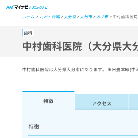
一
ホーム
九州・沖縄
大分県
大分市
坂ノ市
中村歯科医院
般
ユ
歯科
ー
ザ
中村歯科医院（大分県大
ー
の
方
中村歯科医院は大分県大分市にあります。JR日豊本線(中
は
こ
ち
ら
特徴
アクセス
医
マ
療
イ
特徴
ナ
関
ビ