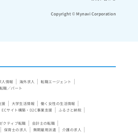
Copyright © Mynavi Corporation
求人情報
海外求人
転職エージェント
転職／パート
支援
大学生活情報
働く女性の生活情報
ECサイト構築・D2C事業支援
ふるさと納税
ゼクティブ転職
会計士の転職
保育士の求人
無期雇用派遣
介護の求人