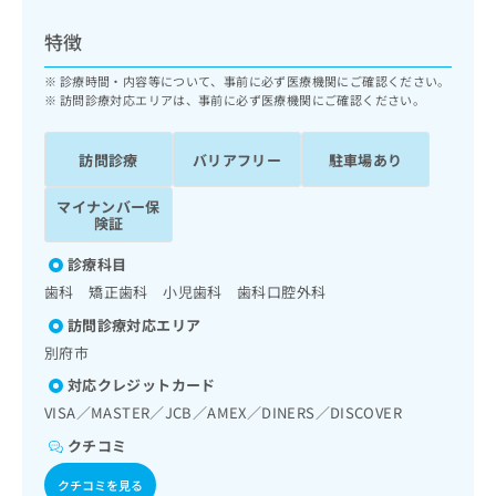
ッ
は
ク
こ
特徴
ナ
ち
ビ
診療時間・内容等について、事前に必ず医療機関にご確認ください。
ら
に
訪問診療対応エリアは、事前に必ず医療機関にご確認ください。
関
広
す
広
告
訪問診療
バリアフリー
駐車場あり
る
告
代
お
出
マイナンバー保
理
問
稿
険証
店
い
の
合
の
お
診療科目
わ
方
問
歯科 矯正歯科 小児歯科 歯科口腔外科
せ
い
は
は
合
訪問診療対応エリア
こ
こ
わ
別府市
ち
ち
せ
ら
対応クレジットカード
ら
は
VISA／MASTER／JCB／AMEX／DINERS／DISCOVER
こ
こち
ち
広
クチコミ
らは
広
ら
告
マイ
告
出
クチコミを見る
ナビ