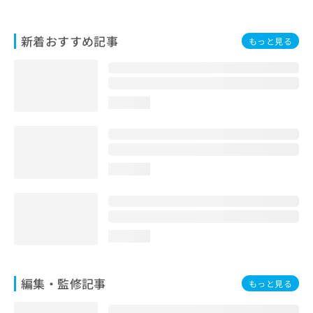
お
問
い
新着おすすめ記事
もっと見る
合
わ
せ
は
loading...
こ
ち
ら
loading...
loading...
編集・監修記事
もっと見る