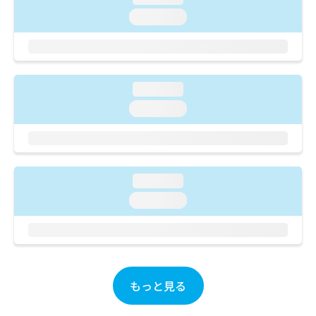
ご了
ら
み
承く
loading...
は
ださ
こ
無
い。
ち
料
ら
情
報
loading...
拡
掲
充
loading...
載
の
情
お
報
申
の
し
修
込
正
loading...
み
は
loading...
は
こ
こ
ち
ち
ら
ら
そ
の
もっと見る
他
の