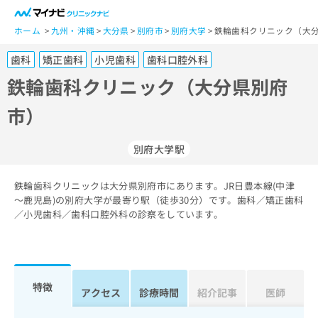
一
般
ホーム
九州・沖縄
大分県
別府市
別府大学
鉄輪歯科クリニック（大分
ユ
歯科
矯正歯科
小児歯科
歯科口腔外科
ー
ザ
鉄輪歯科クリニック（大分県別府
ー
市）
の
方
は
別府大学駅
こ
ち
鉄輪歯科クリニックは大分県別府市にあります。JR日豊本線(中津
ら
～鹿児島)の別府大学が最寄り駅（徒歩30分）です。歯科／矯正歯科
／小児歯科／歯科口腔外科の診察をしています。
医
マ
療
イ
関
ナ
係
ビ
者
ク
特徴
アクセス
診療時間
紹介記事
医師
の
リ
方
ニ