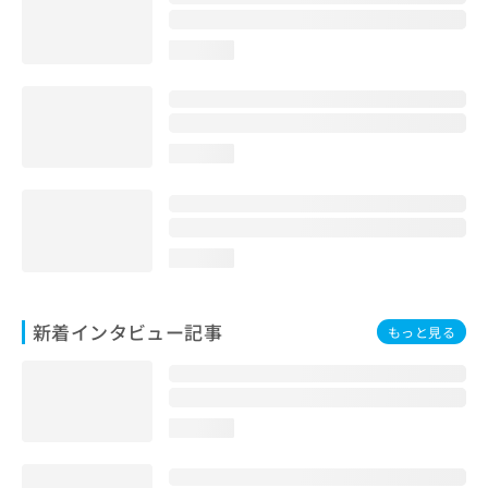
loading...
loading...
loading...
新着インタビュー記事
もっと見る
loading...