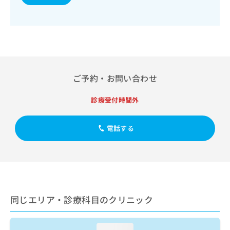
出
稿
クリ
資
稿
ニッ
の
料
クナ
の
お
の
ビサ
お
問
ご
イト
問
い
請
への
い
合
お問
求
合
合せ
わ
は
フォ
わ
せ
ご予約・お問い合わせ
こ
ーム
せ
は
ち
とな
は
こ
ら
診療受付時間外
りま
こ
ち
す。
ち
ら
クリ
無
ら
ニッ
電話する
料
クの
資
情
予
料
報
約・
の
症状
拡
のご
ご
充
相談
請
の
など
求
お
はで
同じエリア・診療科目のクリニック
は
申
きま
こ
せん
し
ので
ち
込
loading...