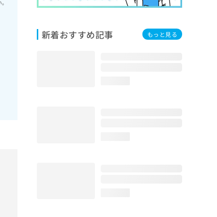
い。
新着おすすめ記事
もっと見る
loading...
loading...
loading...