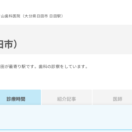
村山歯科医院（大分県日田市 日田駅）
田市）
日田が最寄り駅です。歯科の診察をしています。
診療時間
紹介記事
医師