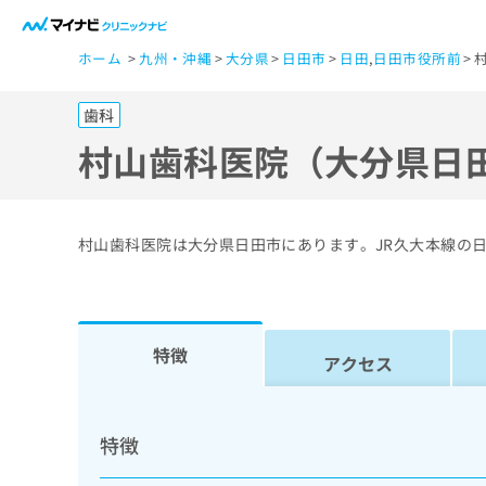
一
ホーム
九州・沖縄
大分県
日田市
日田
,
日田市役所前
般
ユ
歯科
ー
ザ
村山歯科医院（大分県日
ー
の
方
村山歯科医院は大分県日田市にあります。JR久大本線の
は
こ
ち
ら
特徴
アクセス
医
マ
療
イ
特徴
ナ
関
ビ