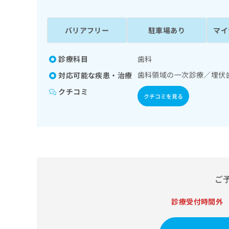
係
ク
者
リ
の
ニ
バリアフリー
駐車場あり
マイ
ッ
方
ク
は
ナ
診療科目
歯科
こ
ビ
歯科領域の一次診療／埋伏
対応可能な疾患・治療
ち
に
関
ら
クチコミ
クチコミを見る
す
る
お
広
広
問
告
告
い
出
代
合
稿
わ
理
の
せ
店
ご
お
は
の
問
こ
い
診療受付時間外
方
ち
合
ら
は
わ
こ