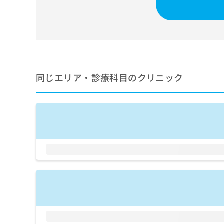
せ
こち
ち
らは
は
マイ
こ
ら
ナビ
ち
クリ
ら
ニッ
クナ
広
ビサ
広
資
イト
告
同じエリア・診療科目のクリニック
告
への
料
出
出
お問
の
稿
合せ
稿
ご
の
フォ
の
請
お
ーム
お
求
問
とな
問
りま
は
い
い
す。
こ
合
合
クリ
ち
わ
ニッ
わ
ら
せ
クの
せ
は
予
は
約・
こ
こ
無
症状
ち
ち
のご
料
ら
相談
ら
情
など
報
はで