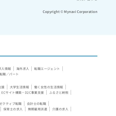
Copyright © Mynavi Corporation
求人情報
海外求人
転職エージェント
転職／パート
支援
大学生活情報
働く女性の生活情報
ECサイト構築・D2C事業支援
ふるさと納税
ゼクティブ転職
会計士の転職
保育士の求人
無期雇用派遣
介護の求人