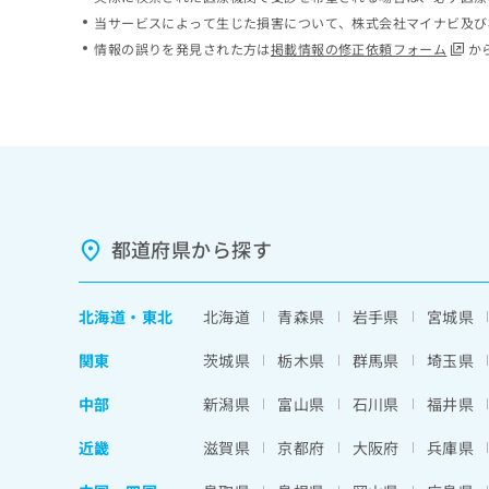
ち
み
当サービスによって生じた損害について、株式会社マイナビ及び
ら
は
情報の誤りを発見された方は
掲載情報の修正依頼フォーム
か
こ
ち
そ
ら
の
他
の
お
問
い
都道府県から探す
合
わ
せ
北海道
・
東北
北海道
青森県
岩手県
宮城県
は
こ
関東
茨城県
栃木県
群馬県
埼玉県
ち
ら
中部
新潟県
富山県
石川県
福井県
近畿
滋賀県
京都府
大阪府
兵庫県