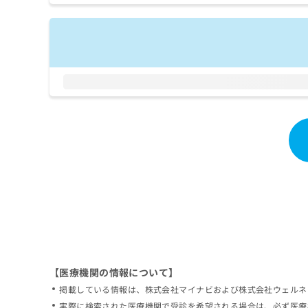
拡
資
きま
充
料
せん
の
ので
の
ご了
お
ご
承く
申
請
ださ
し
求
い。
込
は
み
こ
は
ち
こ
ら
ち
ら
無
料
掲
情
載
報
情
拡
報
充
の
の
修
お
【医療機関の情報について】
正
申
掲載している情報は、株式会社マイナビおよび株式会社ウェルネ
は
し
こ
実際に検索された医療機関で受診を希望される場合は、必ず医療
込