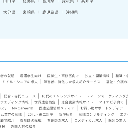
山口県
徳島県
香川県
愛媛県
高知県
大分県
宮崎県
鹿児島県
沖縄県
験者の就活
看護学生向け
医学生・研修医向け
独立・開業情報
転職・
ミドル・シニアの求人
障害者に特化した求人紹介サービス
福祉・介護の
総合・専門ニュース
10代のチャレンジサイト
ティーンマーケティング
ウエディング情報
世界遺産検定
総合農業情報サイト
マイナビ子育て
tudy
My CareerID
医療施設情報メディア
お買い物サポートメディア
ーム業界の転職
20代・第二新卒
新卒紹介
転職コンサルティング
エグ
顧問紹介
薬剤師の転職
看護師の求人
コメディカル求人
医師の求人
支援
外国人材の紹介