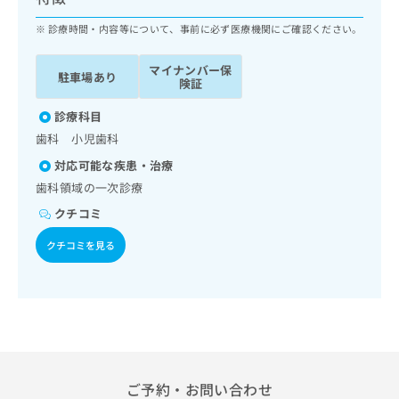
ッ
は
ク
診療時間・内容等について、事前に必ず医療機関にご確認ください。
こ
ナ
ち
ビ
ら
マイナンバー保
駐車場あり
に
険証
関
広
す
診療科目
広
告
る
告
歯科 小児歯科
代
お
出
対応可能な疾患・治療
理
問
稿
店
い
歯科領域の一次診療
の
合
の
お
クチコミ
わ
方
問
せ
い
は
クチコミを見る
は
合
こ
こ
わ
ち
ち
せ
ら
ら
は
こ
こち
ち
広
らは
広
ら
告
マイ
告
ご予約・お問い合わせ
出
ナビ