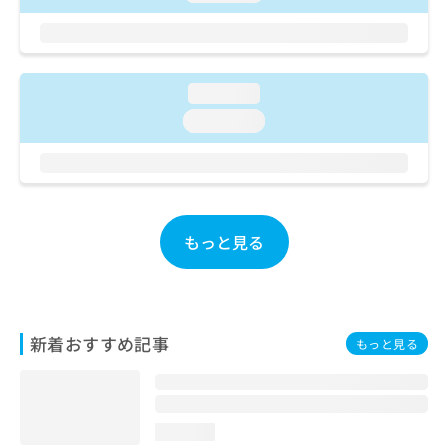
ご了
ら
み
承く
は
ださ
こ
無
い。
ち
料
ら
情
loading...
報
loading...
拡
掲
充
載
の
情
お
報
申
の
し
修
もっと見る
込
正
み
は
は
こ
こ
ち
ち
ら
新着おすすめ記事
もっと見る
ら
そ
の
他
loading...
の