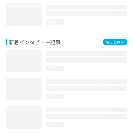
loading...
新着インタビュー記事
もっと見る
loading...
loading...
loading...