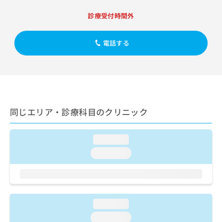
出
稿
クリ
資
稿
ニッ
の
料
診療受付時間外
クナ
の
お
の
ビサ
お
問
ご
イト
問
電話する
い
請
への
い
合
お問
求
合
合せ
わ
は
フォ
わ
せ
こ
ーム
せ
は
ち
とな
は
こ
ら
りま
こ
ち
す。
同じエリア・診療科目のクリニック
ち
ら
クリ
無
ら
ニッ
料
クの
資
情
予
loading...
料
報
約・
loading...
の
症状
拡
のご
ご
充
相談
請
の
など
求
お
はで
は
申
きま
loading...
こ
せん
し
ので
ち
込
loading...