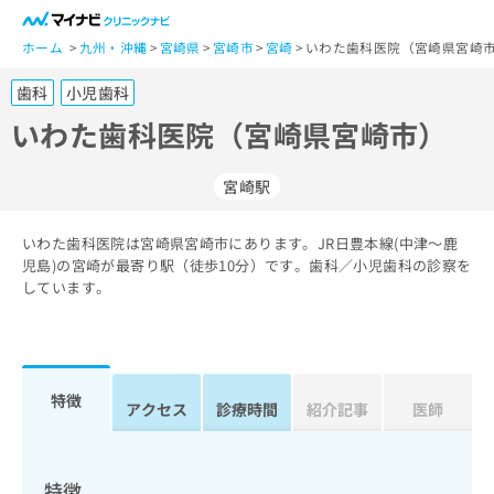
一
般
ホーム
九州・沖縄
宮崎県
宮崎市
宮崎
いわた歯科医院（宮崎県宮崎市
ユ
歯科
小児歯科
ー
ザ
いわた歯科医院（宮崎県宮崎市）
ー
の
宮崎駅
方
は
こ
いわた歯科医院は宮崎県宮崎市にあります。JR日豊本線(中津～鹿
児島)の宮崎が最寄り駅（徒歩10分）です。歯科／小児歯科の診察を
ち
しています。
ら
医
マ
療
イ
関
ナ
特徴
アクセス
診療時間
紹介記事
医師
係
ビ
者
ク
の
リ
方
ニ
特徴