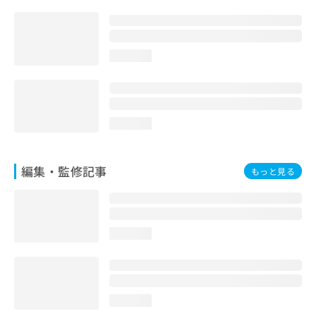
お
問
い
合
loading...
わ
せ
は
こ
ち
loading...
ら
編集・監修記事
もっと見る
loading...
loading...