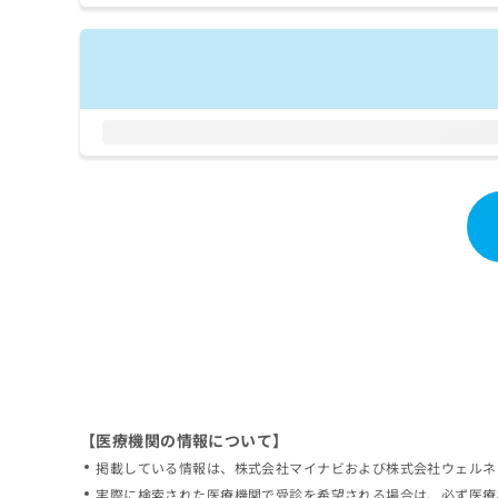
拡
資
きま
充
料
せん
の
ので
の
ご了
お
ご
承く
申
請
ださ
し
求
い。
込
は
み
こ
は
ち
こ
ら
ち
ら
無
料
掲
情
載
報
情
拡
報
充
の
の
修
お
【医療機関の情報について】
正
申
掲載している情報は、株式会社マイナビおよび株式会社ウェルネ
は
し
こ
実際に検索された医療機関で受診を希望される場合は、必ず医療
込