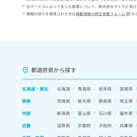
ち
み
当サービスによって生じた損害について、株式会社マイナビ及び
ら
は
情報の誤りを発見された方は
掲載情報の修正依頼フォーム
か
こ
ち
そ
ら
の
他
の
お
問
い
都道府県から探す
合
わ
せ
北海道
・
東北
北海道
青森県
岩手県
宮城県
は
こ
関東
茨城県
栃木県
群馬県
埼玉県
ち
ら
中部
新潟県
富山県
石川県
福井県
近畿
滋賀県
京都府
大阪府
兵庫県