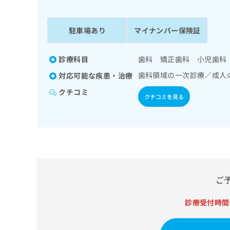
係
ク
者
リ
の
ニ
駐車場あり
マイナンバー保険証
ッ
方
ク
は
ナ
診療科目
歯科 矯正歯科 小児歯科
こ
ビ
歯科領域の一次診療／成人
対応可能な疾患・治療
ち
に
関
ら
クチコミ
クチコミを見る
す
る
お
広
広
問
告
告
い
出
代
合
稿
わ
理
の
せ
店
ご
お
は
の
問
こ
い
診療受付時間
方
ち
合
ら
は
わ
こ