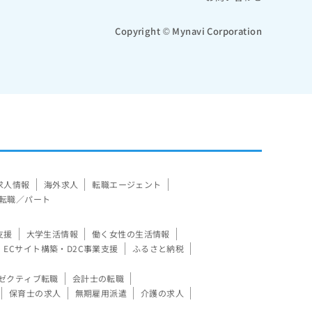
Copyright © Mynavi Corporation
求人情報
海外求人
転職エージェント
転職／パート
支援
大学生活情報
働く女性の生活情報
ECサイト構築・D2C事業支援
ふるさと納税
ゼクティブ転職
会計士の転職
保育士の求人
無期雇用派遣
介護の求人