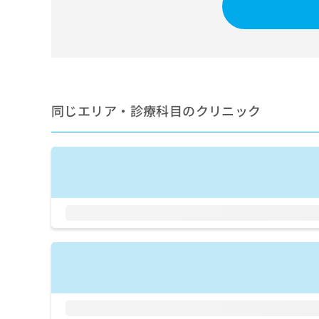
せ
こち
ち
らは
は
マイ
こ
ら
ナビ
ち
クリ
ら
ニッ
クナ
広
ビサ
広
資
イト
告
同じエリア・診療科目のクリニック
告
への
料
出
出
お問
の
稿
合せ
稿
ご
の
フォ
の
請
お
ーム
お
求
問
とな
問
りま
は
い
い
す。
こ
合
合
クリ
ち
わ
ニッ
わ
ら
せ
クの
せ
は
予
は
約・
こ
こ
無
症状
ち
ち
のご
料
ら
相談
ら
情
など
報
はで