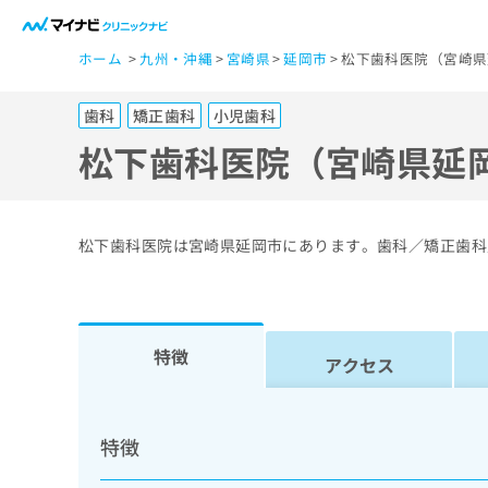
一
ホーム
九州・沖縄
宮崎県
延岡市
松下歯科医院（宮崎県
般
ユ
歯科
矯正歯科
小児歯科
ー
ザ
松下歯科医院（宮崎県延
ー
の
方
松下歯科医院は宮崎県延岡市にあります。歯科／矯正歯科
は
こ
ち
ら
特徴
アクセス
医
マ
療
イ
特徴
ナ
関
ビ