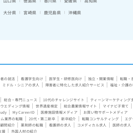
山口県
徳島県
香川県
愛媛県
高知県
大分県
宮崎県
鹿児島県
沖縄県
験者の就活
看護学生向け
医学生・研修医向け
独立・開業情報
転職・
ミドル・シニアの求人
障害者に特化した求人紹介サービス
福祉・介護の
総合・専門ニュース
10代のチャレンジサイト
ティーンマーケティング
ウエディング情報
世界遺産検定
総合農業情報サイト
マイナビ子育て
tudy
My CareerID
医療施設情報メディア
お買い物サポートメディア
ーム業界の転職
20代・第二新卒
新卒紹介
転職コンサルティング
エグ
顧問紹介
薬剤師の転職
看護師の求人
コメディカル求人
医師の求人
支援
外国人材の紹介