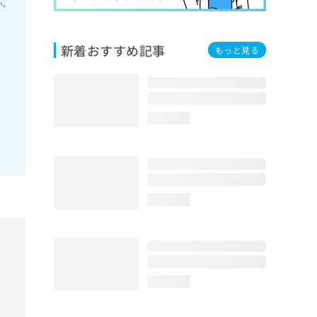
い。
新着おすすめ記事
もっと見る
loading...
loading...
loading...