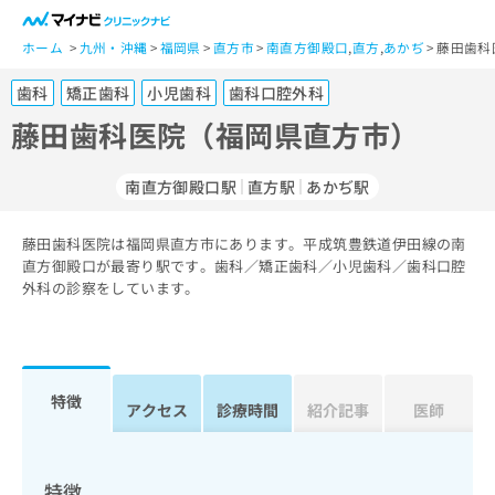
一
般
ホーム
九州・沖縄
福岡県
直方市
南直方御殿口
,
直方
,
あかぢ
藤田歯科
ユ
歯科
矯正歯科
小児歯科
歯科口腔外科
ー
ザ
藤田歯科医院（福岡県直方市）
ー
の
南直方御殿口駅
直方駅
あかぢ駅
方
は
こ
藤田歯科医院は福岡県直方市にあります。平成筑豊鉄道伊田線の南
直方御殿口が最寄り駅です。歯科／矯正歯科／小児歯科／歯科口腔
ち
外科の診察をしています。
ら
医
マ
療
イ
関
ナ
特徴
アクセス
診療時間
紹介記事
医師
係
ビ
者
ク
の
リ
方
ニ
特徴