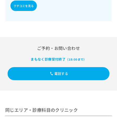
出
稿
クリ
資
クチコミを見る
稿
ニッ
の
料
クナ
の
お
の
ビサ
お
問
ご
イト
問
い
請
への
い
合
お問
求
合
合せ
わ
は
フォ
わ
せ
こ
ーム
せ
は
ち
とな
ご予約・お問い合わせ
は
こ
ら
りま
こ
ち
す。
ち
まもなく診療受付終了
ら
（18:00まで）
クリ
無
ら
ニッ
料
クの
資
情
予
電話する
料
報
約・
の
症状
拡
のご
ご
充
相談
請
の
など
求
お
はで
は
申
きま
こ
せん
同じエリア・診療科目のクリニック
し
ので
ち
込