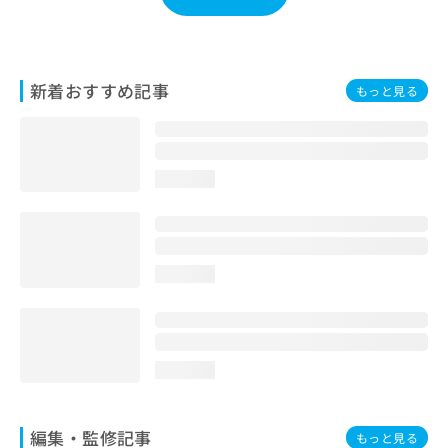
お
問
い
合
新着おすすめ記事
もっと見る
わ
せ
は
こ
ち
loading...
ら
loading...
loading...
編集・監修記事
もっと見る