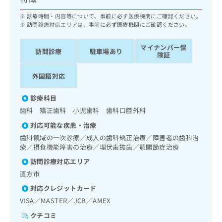
ッ
は
ク
診療時間・内容等について、事前に必ず医療機関にご確認ください。
こ
ナ
訪問診療対応エリアは、事前に必ず医療機関にご確認ください。
ち
ビ
ら
に
マイナンバー保
訪問診療
駐車場あり
関
険証
広
す
広
告
る
外国語対応
告
代
お
出
理
問
稿
診療科目
店
い
の
歯科 矯正歯科 小児歯科 歯科口腔外科
合
の
お
わ
対応可能な疾患・治療
方
問
せ
い
は
歯科領域の一次診療／成人の歯科矯正治療／障害者の歯科治
は
合
療／摂食機能障害の治療／埋伏歯抜歯／顎関節症治療
こ
こ
わ
ち
訪問診療対応エリア
ち
せ
ら
ら
直方市
は
こ
対応クレジットカード
こち
ち
広
VISA／MASTER／JCB／AMEX
らは
広
ら
告
マイ
告
クチコミ
出
ナビ