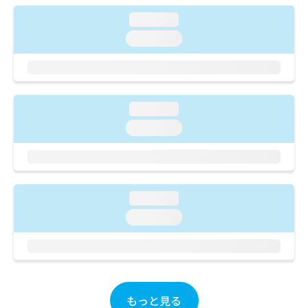
ご了
ら
み
承く
loading...
は
ださ
こ
無
い。
loading...
ち
料
ら
情
報
拡
掲
充
載
loading...
の
情
loading...
お
報
申
の
し
修
込
正
み
は
loading...
は
こ
こ
ち
loading...
ち
ら
ら
そ
の
他
もっと見る
の