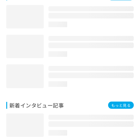
loading...
loading...
loading...
新着インタビュー記事
もっと見る
loading...