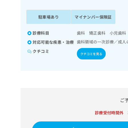
係
ク
者
リ
の
ニ
駐車場あり
マイナンバー保険証
ッ
方
ク
は
ナ
診療科目
歯科 矯正歯科 小児歯科
こ
ビ
歯科領域の一次診療／成人
対応可能な疾患・治療
ち
に
関
ら
クチコミ
クチコミを見る
す
る
お
広
広
問
告
告
い
出
代
合
稿
わ
理
の
せ
店
ご
お
は
の
問
こ
い
診療受付時間外
方
ち
合
ら
は
わ
こ