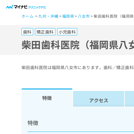
一
ホーム
九州・沖縄
福岡県
八女市
柴田歯科医院（福岡県
般
ユ
歯科
矯正歯科
小児歯科
ー
ザ
柴田歯科医院（福岡県八
ー
の
方
柴田歯科医院は福岡県八女市にあります。歯科／矯正歯科
は
こ
ち
ら
特徴
アクセス
医
マ
療
イ
特徴
ナ
関
ビ