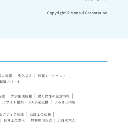
Copyright © Mynavi Corporation
求人情報
海外求人
転職エージェント
転職／パート
支援
大学生活情報
働く女性の生活情報
ECサイト構築・D2C事業支援
ふるさと納税
ゼクティブ転職
会計士の転職
保育士の求人
無期雇用派遣
介護の求人