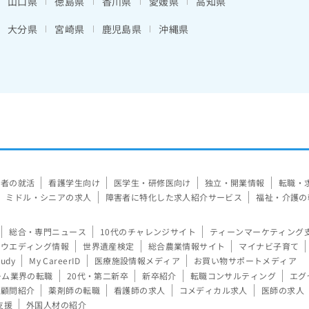
山口県
徳島県
香川県
愛媛県
高知県
大分県
宮崎県
鹿児島県
沖縄県
験者の就活
看護学生向け
医学生・研修医向け
独立・開業情報
転職・
ミドル・シニアの求人
障害者に特化した求人紹介サービス
福祉・介護の
総合・専門ニュース
10代のチャレンジサイト
ティーンマーケティング
ウエディング情報
世界遺産検定
総合農業情報サイト
マイナビ子育て
tudy
My CareerID
医療施設情報メディア
お買い物サポートメディア
ーム業界の転職
20代・第二新卒
新卒紹介
転職コンサルティング
エグ
顧問紹介
薬剤師の転職
看護師の求人
コメディカル求人
医師の求人
支援
外国人材の紹介