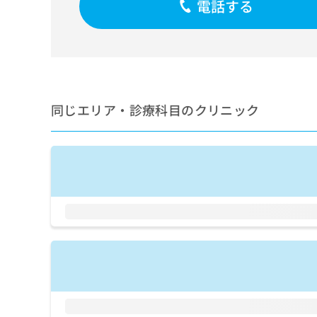
電話する
せ
こち
ち
らは
は
マイ
こ
ら
ナビ
ち
クリ
ら
ニッ
クナ
広
ビサ
広
資
イト
告
同じエリア・診療科目のクリニック
告
への
料
出
出
お問
の
稿
合せ
稿
ご
の
フォ
の
請
お
ーム
お
求
問
とな
問
りま
は
い
い
す。
こ
合
合
クリ
ち
わ
ニッ
わ
ら
せ
クの
せ
は
予
は
約・
こ
こ
無
症状
ち
ち
のご
料
ら
相談
ら
情
など
報
はで