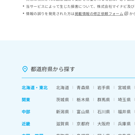
ち
み
当サービスによって生じた損害について、株式会社マイナビ及び
ら
は
情報の誤りを発見された方は
掲載情報の修正依頼フォーム
か
こ
ち
そ
ら
の
他
の
お
問
い
都道府県から探す
合
わ
せ
北海道
・
東北
北海道
青森県
岩手県
宮城県
は
こ
関東
茨城県
栃木県
群馬県
埼玉県
ち
ら
中部
新潟県
富山県
石川県
福井県
近畿
滋賀県
京都府
大阪府
兵庫県