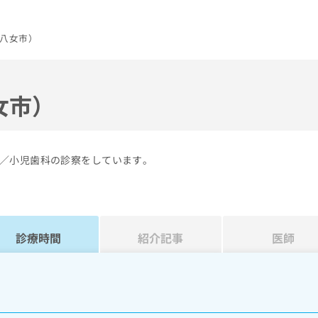
八女市）
女市）
／小児歯科の診察をしています。
診療時間
紹介記事
医師