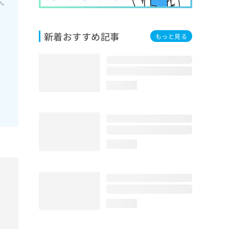
い。
新着おすすめ記事
もっと見る
loading...
loading...
loading...