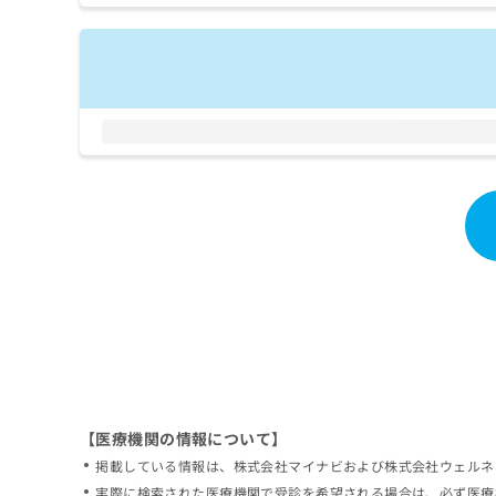
拡
資
きま
充
料
せん
の
ので
の
ご了
お
ご
承く
申
請
ださ
し
求
い。
込
は
み
こ
は
ち
こ
ら
ち
ら
無
料
掲
情
載
報
情
拡
報
充
の
の
修
お
【医療機関の情報について】
正
申
掲載している情報は、株式会社マイナビおよび株式会社ウェルネ
は
し
こ
実際に検索された医療機関で受診を希望される場合は、必ず医療
込