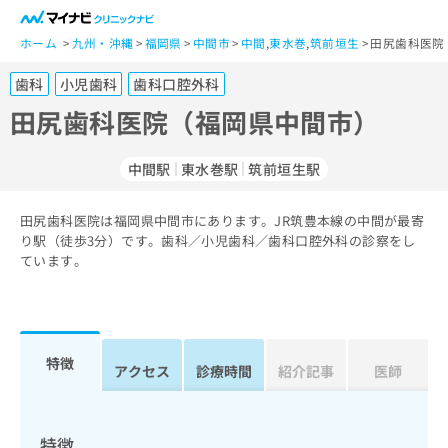
一
般
ホーム
九州・沖縄
福岡県
中間市
中間
,
東水巻
,
筑前垣生
田尻歯科医院
ユ
歯科
小児歯科
歯科口腔外科
ー
ザ
田尻歯科医院（福岡県中間市）
ー
の
中間駅
東水巻駅
筑前垣生駅
方
は
こ
田尻歯科医院は福岡県中間市にあります。JR筑豊本線の中間が最寄
り駅（徒歩3分）です。歯科／小児歯科／歯科口腔外科の診察をし
ち
ています。
ら
医
マ
療
イ
関
ナ
特徴
アクセス
診療時間
紹介記事
医師
係
ビ
者
ク
の
リ
方
ニ
特徴