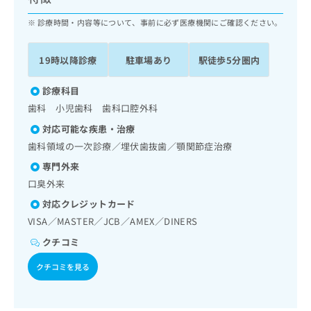
ッ
は
ク
診療時間・内容等について、事前に必ず医療機関にご確認ください。
こ
ナ
ち
ビ
ら
19時以降診療
駐車場あり
駅徒歩5分圏内
に
関
広
す
診療科目
広
告
る
告
歯科 小児歯科 歯科口腔外科
代
お
出
対応可能な疾患・治療
理
問
稿
店
い
歯科領域の一次診療／埋伏歯抜歯／顎関節症治療
の
合
の
お
専門外来
わ
方
問
口臭外来
せ
い
は
は
合
対応クレジットカード
こ
こ
わ
VISA／MASTER／JCB／AMEX／DINERS
ち
ち
せ
ら
クチコミ
ら
は
こ
クチコミを見る
こち
ち
広
らは
広
ら
告
マイ
告
出
ナビ