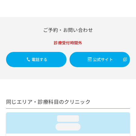
出
稿
クリ
資
稿
ニッ
の
料
クナ
の
お
の
ビサ
お
問
ご
イト
問
い
請
への
ご予約・お問い合わせ
い
合
お問
求
合
合せ
わ
は
診療受付時間外
フォ
わ
せ
こ
ーム
せ
は
ち
とな
は
こ
ら
りま
電話する
公式サイト
こ
ち
す。
ち
ら
クリ
無
ら
ニッ
料
クの
資
情
予
料
報
約・
の
症状
拡
同じエリア・診療科目のクリニック
のご
ご
充
相談
請
の
など
求
お
はで
loading...
は
申
きま
こ
せん
し
loading...
ので
ち
込