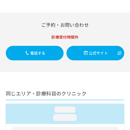
出
稿
クリ
資
稿
ニッ
の
料
クナ
の
お
の
ビサ
お
問
ご
イト
ご予約・お問い合わせ
問
い
請
への
い
合
お問
求
合
合せ
診療受付時間外
わ
は
フォ
わ
せ
こ
ーム
せ
は
ち
とな
電話する
公式サイト
は
こ
ら
りま
こ
ち
す。
ち
ら
クリ
無
ら
ニッ
料
クの
資
情
予
料
報
約・
の
症状
拡
同じエリア・診療科目のクリニック
のご
ご
充
相談
請
の
など
求
loading...
お
はで
は
申
きま
loading...
こ
せん
し
ので
ち
込