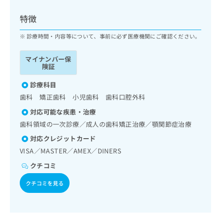
ッ
は
ク
こ
特徴
ナ
ち
ビ
診療時間・内容等について、事前に必ず医療機関にご確認ください。
ら
に
関
マイナンバー保
広
す
広
険証
告
る
告
代
お
診療科目
出
理
問
稿
歯科 矯正歯科 小児歯科 歯科口腔外科
店
い
の
対応可能な疾患・治療
合
の
お
わ
歯科領域の一次診療／成人の歯科矯正治療／顎関節症治療
方
問
せ
い
は
対応クレジットカード
は
合
こ
VISA／MASTER／AMEX／DINERS
こ
わ
ち
ち
せ
クチコミ
ら
ら
は
クチコミを見る
こ
こち
ち
広
らは
広
ら
告
マイ
告
出
ナビ