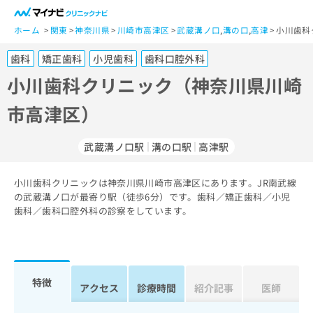
一
般
ホーム
関東
神奈川県
川崎市高津区
武蔵溝ノ口
,
溝の口
,
高津
小川歯科
ユ
歯科
矯正歯科
小児歯科
歯科口腔外科
ー
ザ
小川歯科クリニック（神奈川県川崎
ー
市高津区）
の
方
は
武蔵溝ノ口駅
溝の口駅
高津駅
こ
ち
小川歯科クリニックは神奈川県川崎市高津区にあります。JR南武線
ら
の武蔵溝ノ口が最寄り駅（徒歩6分）です。歯科／矯正歯科／小児
歯科／歯科口腔外科の診察をしています。
医
マ
療
イ
関
ナ
係
ビ
者
ク
特徴
アクセス
診療時間
紹介記事
医師
の
リ
方
ニ