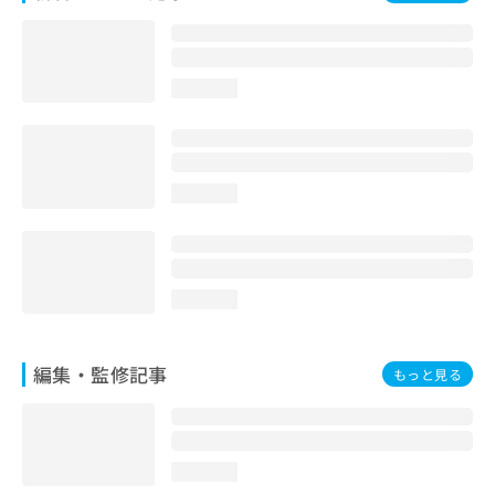
お
問
い
合
loading...
わ
せ
は
こ
ち
loading...
ら
loading...
編集・監修記事
もっと見る
loading...