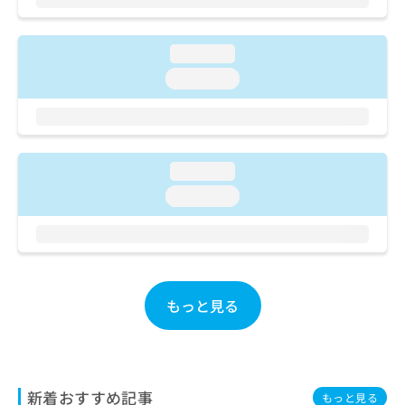
ご了
ら
み
承く
は
ださ
こ
無
い。
loading...
ち
料
loading...
ら
情
報
拡
掲
充
載
の
情
loading...
お
報
申
の
loading...
し
修
込
正
み
は
は
こ
こ
ち
ち
もっと見る
ら
ら
そ
の
他
新着おすすめ記事
もっと見る
の