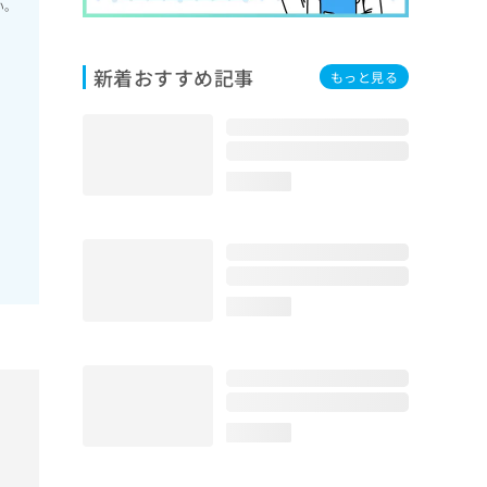
い。
新着おすすめ記事
もっと見る
loading...
loading...
loading...