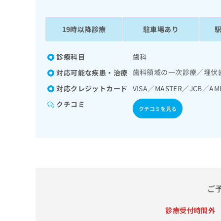
係
ク
者
リ
の
ニ
19時以降診療
駐車場あり
ッ
方
ク
は
ナ
診療科目
歯科
こ
ビ
歯科領域の一次診療／埋伏
対応可能な疾患・治療
ち
に
関
ら
対応クレジットカード
VISA／MASTER／JCB／AM
す
クチコミ
る
クチコミを見る
お
広
広
問
告
告
い
出
代
合
稿
わ
理
の
せ
店
お
は
の
問
こ
ご
い
方
ち
合
ら
は
診療受付時間外
わ
こ