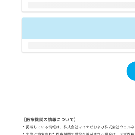
拡
資
きま
充
料
せん
の
ので
の
ご了
お
ご
承く
申
請
ださ
し
求
い。
込
は
み
こ
は
ち
こ
ら
ち
ら
無
料
掲
情
載
報
情
拡
報
充
の
の
修
お
【医療機関の情報について】
正
申
掲載している情報は、株式会社マイナビおよび株式会社ウェルネ
は
し
こ
実際に検索された医療機関で受診を希望される場合は、必ず医療
込