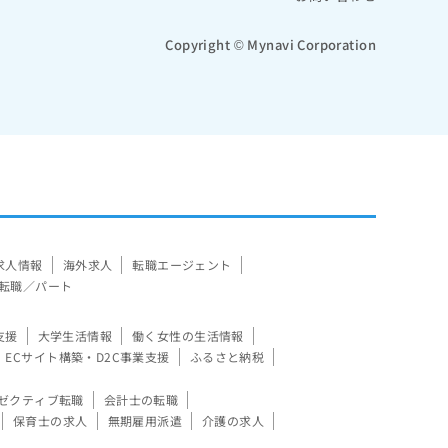
Copyright © Mynavi Corporation
求人情報
海外求人
転職エージェント
転職／パート
支援
大学生活情報
働く女性の生活情報
ECサイト構築・D2C事業支援
ふるさと納税
ゼクティブ転職
会計士の転職
保育士の求人
無期雇用派遣
介護の求人