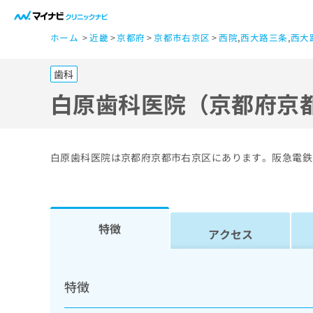
一
ホーム
近畿
京都府
京都市右京区
西院
,
西大路三条
,
西大
般
ユ
歯科
ー
ザ
白原歯科医院（京都府京
ー
の
方
白原歯科医院は京都府京都市右京区にあります。阪急電鉄
は
こ
ち
ら
特徴
アクセス
医
マ
療
イ
特徴
ナ
関
ビ