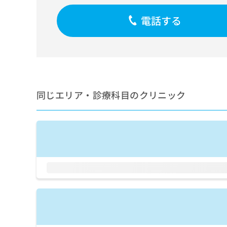
せ
こち
ち
らは
は
電話する
マイ
こ
ら
ナビ
ち
クリ
ら
ニッ
クナ
広
ビサ
広
資
イト
告
告
への
料
出
出
お問
の
稿
同じエリア・診療科目のクリニック
合せ
稿
ご
の
フォ
の
請
お
ーム
お
求
問
とな
問
りま
は
い
い
す。
こ
合
合
クリ
ち
わ
ニッ
わ
ら
せ
クの
せ
は
予
は
約・
こ
こ
無
症状
ち
ち
のご
料
ら
相談
ら
情
など
報
はで