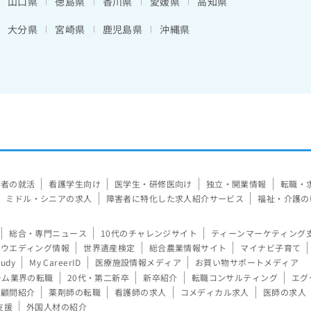
山口県
徳島県
香川県
愛媛県
高知県
大分県
宮崎県
鹿児島県
沖縄県
験者の就活
看護学生向け
医学生・研修医向け
独立・開業情報
転職・
ミドル・シニアの求人
障害者に特化した求人紹介サービス
福祉・介護の
総合・専門ニュース
10代のチャレンジサイト
ティーンマーケティング
ウエディング情報
世界遺産検定
総合農業情報サイト
マイナビ子育て
tudy
My CareerID
医療施設情報メディア
お買い物サポートメディア
ーム業界の転職
20代・第二新卒
新卒紹介
転職コンサルティング
エグ
顧問紹介
薬剤師の転職
看護師の求人
コメディカル求人
医師の求人
支援
外国人材の紹介