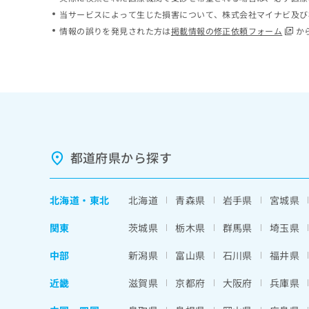
ち
み
当サービスによって生じた損害について、株式会社マイナビ及び
ら
は
情報の誤りを発見された方は
掲載情報の修正依頼フォーム
か
こ
ち
そ
ら
の
他
の
お
問
い
都道府県から探す
合
わ
せ
北海道
・
東北
北海道
青森県
岩手県
宮城県
は
こ
関東
茨城県
栃木県
群馬県
埼玉県
ち
ら
中部
新潟県
富山県
石川県
福井県
近畿
滋賀県
京都府
大阪府
兵庫県