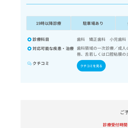
係
ク
者
リ
の
ニ
ッ
方
19時以降診療
駐車場あり
ク
は
ナ
こ
ビ
診療科目
歯科 矯正歯科 小児歯科
ち
に
歯科領域の一次診療／成人
対応可能な疾患・治療
関
ら
唇、舌若しくは口腔粘膜の
す
る
クチコミ
クチコミを見る
お
広
広
問
告
告
い
出
代
合
稿
わ
理
の
せ
店
お
は
の
問
こ
ご
い
方
ち
合
ら
は
わ
診療受付時間
こ