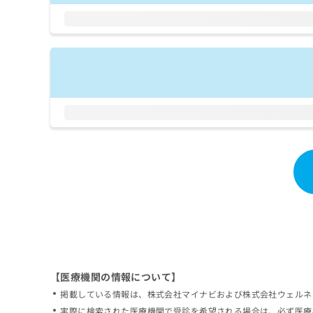
拡
資
きま
充
料
せん
の
ので
の
ご了
お
ご
承く
申
請
ださ
し
求
い。
込
は
み
こ
は
ち
こ
ら
ち
ら
無
料
掲
情
載
報
情
拡
報
充
の
の
修
お
【医療機関の情報について】
正
申
掲載している情報は、株式会社マイナビおよび株式会社ウェルネ
は
し
こ
実際に検索された医療機関で受診を希望される場合は、必ず医療
込