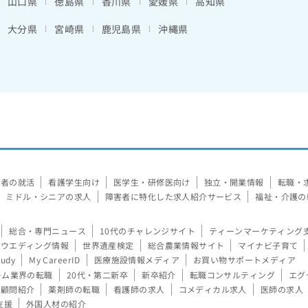
山口県
徳島県
香川県
愛媛県
高知県
大分県
宮崎県
鹿児島県
沖縄県
験者の就活
看護学生向け
医学生・研修医向け
独立・開業情報
転職・
ミドル・シニアの求人
障害者に特化した求人紹介サービス
福祉・介護の
総合・専門ニュース
10代のチャレンジサイト
ティーンマーケティング
ウエディング情報
世界遺産検定
総合農業情報サイト
マイナビ子育て
tudy
My CareerID
医療施設情報メディア
お買い物サポートメディア
ーム業界の転職
20代・第二新卒
新卒紹介
転職コンサルティング
エグ
顧問紹介
薬剤師の転職
看護師の求人
コメディカル求人
医師の求人
支援
外国人材の紹介