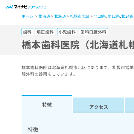
一
ホーム
北海道
北海道
札幌市北区
北18条
,
北12条
,
北24条
般
ユ
歯科
矯正歯科
小児歯科
歯科口腔外科
ー
ザ
橋本歯科医院（北海道札
ー
の
方
橋本歯科医院は北海道札幌市北区にあります。札幌市営地
は
腔外科の診察をしています。
こ
ち
ら
特徴
アクセス
医
マ
療
イ
ナ
関
特徴
ビ