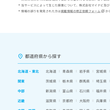
ち
み
当サービスによって生じた損害について、株式会社マイナビ及び
ら
は
情報の誤りを発見された方は
掲載情報の修正依頼フォーム
か
こ
ち
そ
ら
の
他
の
お
問
い
都道府県から探す
合
わ
せ
北海道
・
東北
北海道
青森県
岩手県
宮城県
は
こ
関東
茨城県
栃木県
群馬県
埼玉県
ち
ら
中部
新潟県
富山県
石川県
福井県
近畿
滋賀県
京都府
大阪府
兵庫県