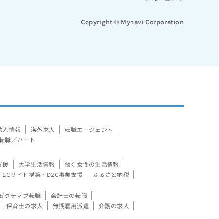
Copyright © Mynavi Corporation
求人情報
海外求人
転職エージェント
転職／パート
支援
大学生活情報
働く女性の生活情報
ECサイト構築・D2C事業支援
ふるさと納税
ゼクティブ転職
会計士の転職
保育士の求人
無期雇用派遣
介護の求人