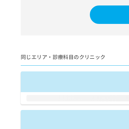
せ
こち
ち
らは
は
マイ
こ
ら
ナビ
ち
クリ
ら
ニッ
クナ
広
ビサ
広
資
イト
告
告
への
料
出
出
お問
の
稿
合せ
稿
同じエリア・診療科目のクリニック
ご
の
フォ
の
請
お
ーム
お
求
問
とな
問
りま
は
い
い
す。
こ
合
合
クリ
ち
わ
ニッ
わ
ら
せ
クの
せ
は
予
は
約・
こ
こ
無
症状
ち
ち
のご
料
ら
相談
ら
情
など
報
はで