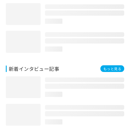
loading...
loading...
新着インタビュー記事
もっと見る
loading...
loading...