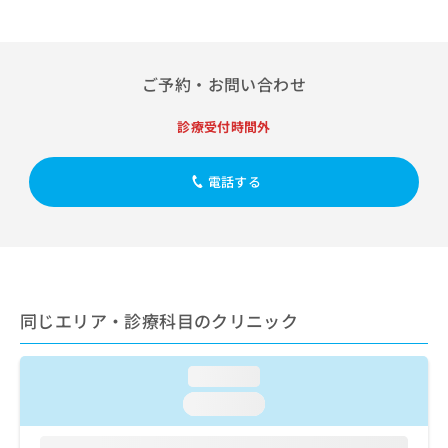
出
稿
クリ
資
稿
ニッ
の
料
クナ
の
お
の
ビサ
お
問
ご
イト
ご予約・お問い合わせ
問
い
請
への
い
合
お問
求
合
診療受付時間外
合せ
わ
は
フォ
わ
せ
こ
ーム
せ
は
ち
とな
電話する
は
こ
ら
りま
こ
ち
す。
ち
ら
クリ
無
ら
ニッ
料
クの
資
情
予
料
報
約・
の
症状
同じエリア・診療科目のクリニック
拡
のご
ご
充
相談
請
の
など
求
loading...
お
はで
は
申
きま
loading...
こ
せん
し
ので
ち
込