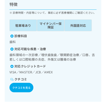
ッ
は
特徴
ク
こ
ナ
診療時間・内容等について、事前に必ず医療機関にご確認ください。
ち
ビ
ら
に
マイナンバー保
駐車場あり
外国語対応
関
険証
広
す
広
告
る
診療科目
告
代
お
出
歯科
理
問
稿
対応可能な疾患・治療
店
い
の
合
の
歯科領域の一次診療／埋伏歯抜歯／顎関節症治療／口唇、舌
お
わ
若しくは口腔粘膜の炎症、外傷又は腫瘍の治療
方
問
せ
い
は
対応クレジットカード
は
合
こ
VISA／MASTER／JCB／AMEX
こ
わ
ち
ち
せ
クチコミ
ら
ら
は
クチコミを見る
こ
こち
ち
広
らは
広
ら
告
マイ
告
出
ナビ