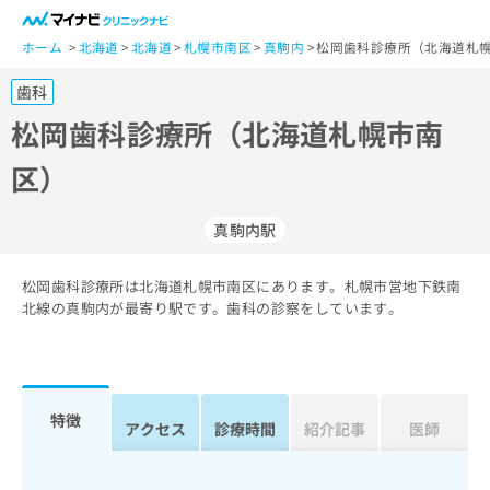
一
般
ホーム
北海道
北海道
札幌市南区
真駒内
松岡歯科診療所（北海道札幌
ユ
歯科
ー
ザ
松岡歯科診療所（北海道札幌市南
ー
区）
の
方
は
真駒内駅
こ
ち
松岡歯科診療所は北海道札幌市南区にあります。札幌市営地下鉄南
ら
北線の真駒内が最寄り駅です。歯科の診察をしています。
医
マ
療
イ
関
ナ
係
ビ
特徴
アクセス
診療時間
紹介記事
医師
者
ク
の
リ
方
ニ