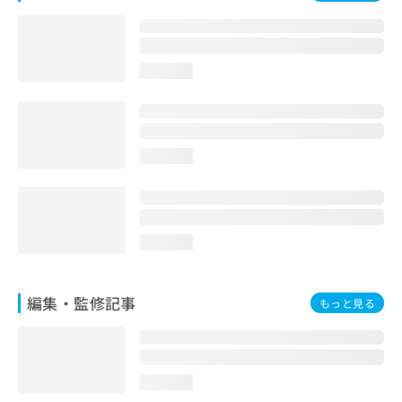
お
問
い
合
loading...
わ
せ
は
こ
ち
loading...
ら
loading...
編集・監修記事
もっと見る
loading...