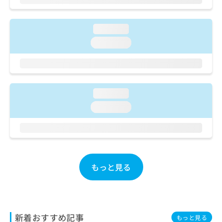
ご了
ら
み
承く
は
ださ
こ
無
い。
loading...
ち
料
loading...
ら
情
報
拡
掲
充
載
の
情
loading...
お
報
申
の
loading...
し
修
込
正
み
は
は
こ
こ
ち
ち
もっと見る
ら
ら
そ
の
他
新着おすすめ記事
もっと見る
の