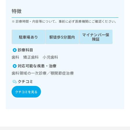
ッ
は
ク
こ
特徴
ナ
ち
ビ
診療時間・内容等について、事前に必ず医療機関にご確認ください。
ら
に
関
マイナンバー保
広
駐車場あり
駅徒歩5分圏内
す
広
険証
告
る
告
代
お
診療科目
出
理
問
稿
歯科 矯正歯科 小児歯科
店
い
の
対応可能な疾患・治療
合
の
お
わ
歯科領域の一次診療／顎関節症治療
方
問
せ
い
は
クチコミ
は
合
こ
こ
わ
クチコミを見る
ち
ち
せ
ら
ら
は
こ
こち
ち
広
らは
広
ら
告
マイ
告
出
ナビ