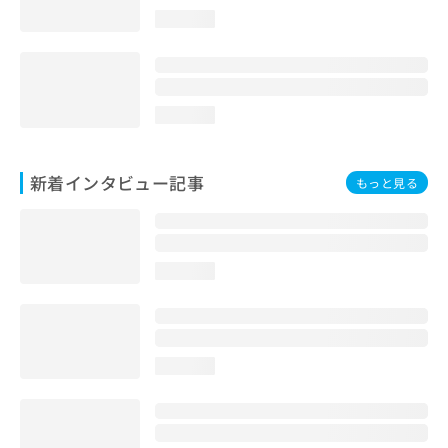
loading...
loading...
新着インタビュー記事
もっと見る
loading...
loading...