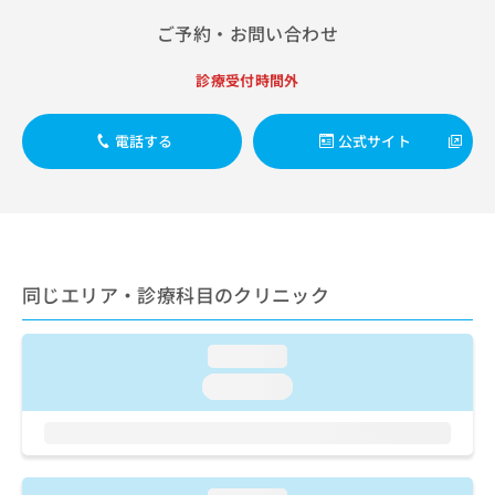
出
稿
クリ
資
稿
ニッ
ご予約・お問い合わせ
の
料
クナ
の
お
の
ビサ
お
問
ご
診療受付時間外
イト
問
い
請
への
い
合
お問
求
合
合せ
電話する
公式サイト
わ
は
フォ
わ
せ
こ
ーム
せ
は
ち
とな
は
こ
ら
りま
こ
ち
す。
ち
ら
クリ
無
ら
ニッ
料
同じエリア・診療科目のクリニック
クの
資
情
予
料
報
約・
の
症状
拡
loading...
のご
ご
充
相談
loading...
請
の
など
求
お
はで
は
申
きま
こ
せん
し
ので
ち
込