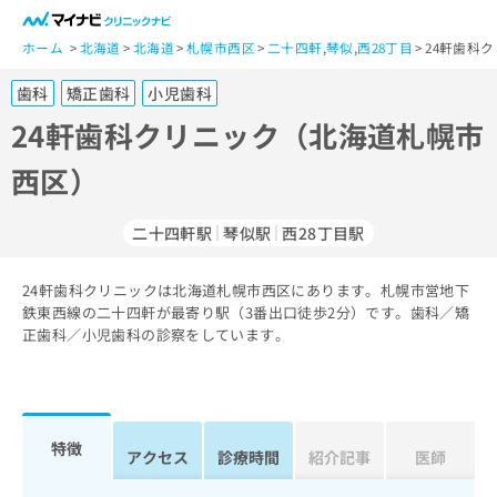
一
般
ホーム
北海道
北海道
札幌市西区
二十四軒
,
琴似
,
西28丁目
24軒歯科
ユ
歯科
矯正歯科
小児歯科
ー
ザ
24軒歯科クリニック（北海道札幌市
ー
西区）
の
方
は
二十四軒駅
琴似駅
西28丁目駅
こ
ち
24軒歯科クリニックは北海道札幌市西区にあります。札幌市営地下
ら
鉄東西線の二十四軒が最寄り駅（3番出口徒歩2分）です。歯科／矯
正歯科／小児歯科の診察をしています。
医
マ
療
イ
関
ナ
係
ビ
者
ク
特徴
アクセス
診療時間
紹介記事
医師
の
リ
方
ニ