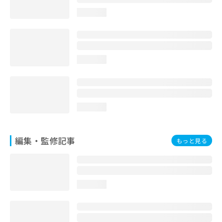
お
loading...
問
い
合
わ
せ
loading...
は
こ
ち
ら
loading...
編集・監修記事
もっと見る
loading...