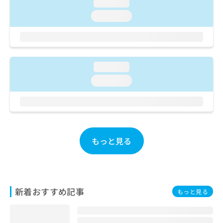
ご了
loading...
ら
み
承く
は
loading...
ださ
こ
無
い。
ち
料
ら
情
報
拡
loading...
掲
充
載
loading...
の
情
お
報
申
の
し
修
込
正
み
は
もっと見る
は
こ
こ
ち
ち
ら
ら
そ
新着おすすめ記事
もっと見る
の
他
の