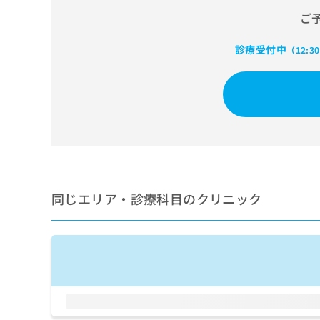
せ
こち
ち
らは
ご
は
マイ
こ
ら
ナビ
ち
診療受付中
（12:3
クリ
ら
ニッ
クナ
広
ビサ
広
資
イト
告
告
への
料
出
出
お問
の
稿
合せ
稿
ご
の
フォ
の
請
お
ーム
お
求
問
とな
問
りま
は
い
い
同じエリア・診療科目のクリニック
す。
こ
合
合
クリ
ち
わ
ニッ
わ
ら
せ
クの
せ
は
予
は
約・
こ
こ
無
症状
ち
ち
のご
料
ら
相談
ら
情
など
報
はで