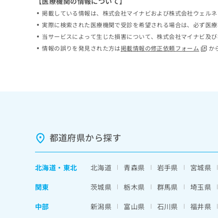
【医療機関の情報について】
ち
み
掲載している情報は、株式会社マイナビおよび株式会社ウェルネ
ら
は
実際に検索された医療機関で受診を希望される場合は、必ず医療
こ
当サービスによって生じた損害について、株式会社マイナビ及び
ち
そ
ら
情報の誤りを発見された方は
掲載情報の修正依頼フォーム
か
の
他
の
お
問
い
合
わ
せ
都道府県から探す
は
こ
ち
北海道
・
東北
北海道
青森県
岩手県
宮城県
ら
関東
茨城県
栃木県
群馬県
埼玉県
中部
新潟県
富山県
石川県
福井県