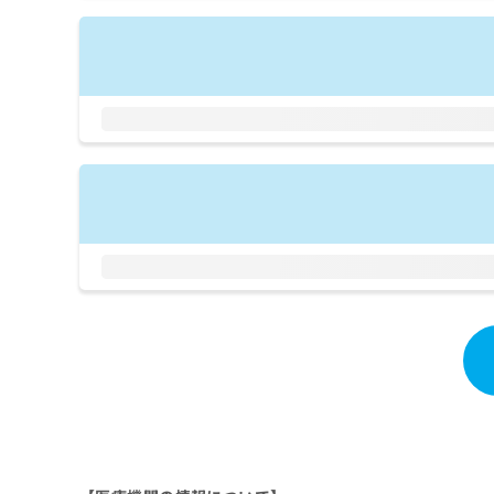
拡
資
きま
充
料
せん
の
ので
の
ご了
お
ご
承く
申
請
ださ
し
求
い。
込
は
み
こ
は
ち
こ
ら
ち
ら
無
料
掲
情
載
報
情
拡
報
充
の
の
修
お
正
申
は
し
こ
込