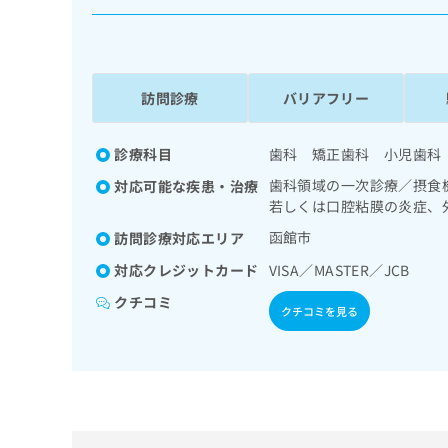
係
ク
者
リ
の
ニ
ッ
方
ク
訪問診療
バリアフリー
は
ナ
こ
ビ
ち
診療科目
歯科 矯正歯科 小児歯科
に
関
ら
歯科領域の一次診療／摂食
対応可能な疾患・治療
す
若しくは口腔粘膜の炎症、
る
お
函館市
訪問診療対応エリア
広
広
問
告
対応クレジットカード
VISA／MASTER／JCB
告
い
出
代
合
クチコミ
クチコミを見る
稿
わ
理
の
せ
店
お
は
の
問
こ
い
方
ち
合
ら
は
わ
こ