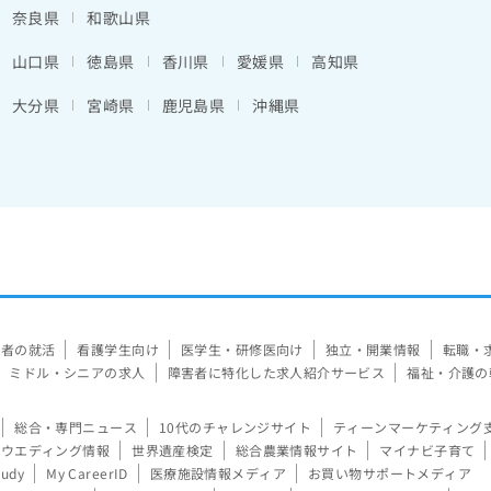
奈良県
和歌山県
山口県
徳島県
香川県
愛媛県
高知県
大分県
宮崎県
鹿児島県
沖縄県
験者の就活
看護学生向け
医学生・研修医向け
独立・開業情報
転職・
ミドル・シニアの求人
障害者に特化した求人紹介サービス
福祉・介護の
総合・専門ニュース
10代のチャレンジサイト
ティーンマーケティング
ウエディング情報
世界遺産検定
総合農業情報サイト
マイナビ子育て
tudy
My CareerID
医療施設情報メディア
お買い物サポートメディア