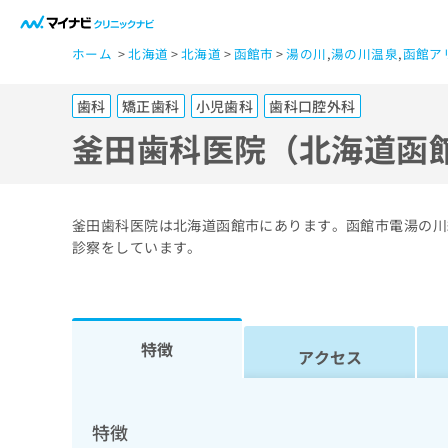
一
ホーム
北海道
北海道
函館市
湯の川
,
湯の川温泉
,
函館ア
般
ユ
歯科
矯正歯科
小児歯科
歯科口腔外科
ー
ザ
釜田歯科医院（北海道函
ー
の
方
釜田歯科医院は北海道函館市にあります。函館市電湯の川
は
診察をしています。
こ
ち
ら
特徴
アクセス
医
マ
療
イ
ナ
関
特徴
ビ