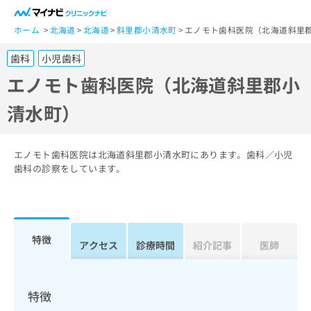
一
般
ホーム
北海道
北海道
斜里郡小清水町
エノモト歯科医院（北海道斜里
ユ
歯科
小児歯科
ー
ザ
エノモト歯科医院（北海道斜里郡小
ー
清水町）
の
方
は
こ
エノモト歯科医院は北海道斜里郡小清水町にあります。歯科／小児
ち
歯科の診察をしています。
ら
医
マ
療
イ
特徴
関
アクセス
診療時間
紹介記事
医師
ナ
係
ビ
者
ク
の
リ
特徴
方
ニ