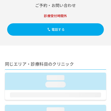
出
稿
クリ
資
ご予約・お問い合わせ
稿
ニッ
の
料
クナ
の
お
の
ビサ
診療受付時間外
お
問
ご
イト
問
い
請
への
い
合
お問
求
電話する
合
合せ
わ
は
フォ
わ
せ
こ
ーム
せ
は
ち
とな
は
こ
ら
りま
こ
ち
す。
ち
ら
クリ
無
ら
ニッ
同じエリア・診療科目のクリニック
料
クの
資
情
予
料
報
約・
loading...
の
症状
拡
のご
ご
充
loading...
相談
請
の
など
求
お
はで
は
申
きま
こ
せん
し
ので
ち
込
loading...