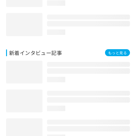
loading...
loading...
新着インタビュー記事
もっと見る
loading...
loading...