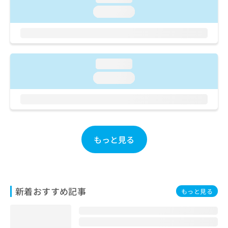
ご了
ら
み
承く
loading...
は
ださ
こ
無
い。
ち
料
ら
情
報
loading...
拡
掲
充
loading...
載
の
情
お
報
申
の
し
修
込
正
もっと見る
み
は
は
こ
こ
ち
ち
ら
ら
新着おすすめ記事
もっと見る
そ
の
他
の