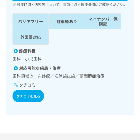
ッ
は
診療時間・内容等について、事前に必ず医療機関にご確認ください。
ク
こ
ナ
ち
マイナンバー保
バリアフリー
駐車場あり
ビ
険証
ら
に
関
外国語対応
広
す
広
告
る
告
診療科目
代
お
出
理
歯科 小児歯科
問
稿
店
い
の
対応可能な疾患・治療
合
の
お
歯科領域の一次診療／埋伏歯抜歯／顎関節症治療
わ
方
問
せ
クチコミ
い
は
は
合
こ
クチコミを見る
こ
わ
ち
ち
せ
ら
ら
は
こ
こち
ち
広
らは
広
ら
告
マイ
告
出
ナビ