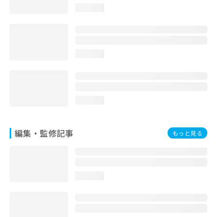
お
loading...
問
い
合
わ
loading...
せ
は
こ
ち
ら
loading...
編集・監修記事
もっと見る
loading...