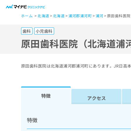
一
ホーム
北海道
北海道
浦河郡浦河町
浦河
原田歯科医院
般
ユ
歯科
小児歯科
ー
ザ
原田歯科医院（北海道浦
ー
の
方
原田歯科医院は北海道浦河郡浦河町にあります。JR日高
は
こ
ち
ら
特徴
アクセス
医
マ
療
イ
特徴
ナ
関
ビ