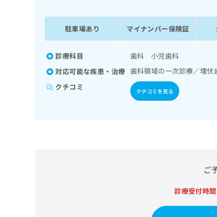
係
ク
者
リ
の
ニ
駐車場あり
マイナンバー保険証
ッ
方
ク
は
ナ
診療科目
歯科 小児歯科
こ
ビ
歯科領域の一次診療／埋伏
対応可能な疾患・治療
ち
に
関
ら
クチコミ
クチコミを見る
す
る
お
広
広
問
告
告
い
出
代
合
稿
わ
理
の
せ
店
ご
お
は
の
問
こ
い
診療受付時間
方
ち
合
ら
は
わ
こ