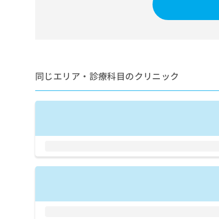
せ
こち
ち
らは
は
マイ
こ
ら
ナビ
ち
クリ
ら
ニッ
クナ
広
ビサ
広
資
イト
告
同じエリア・診療科目のクリニック
告
への
料
出
出
お問
の
稿
合せ
稿
ご
の
フォ
の
請
お
ーム
お
求
問
とな
問
りま
は
い
い
す。
こ
合
合
クリ
ち
わ
ニッ
わ
ら
せ
クの
せ
は
予
は
約・
こ
こ
無
症状
ち
ち
のご
料
ら
相談
ら
情
など
報
はで