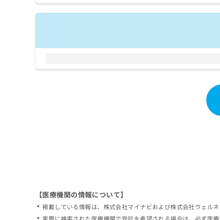
拡
資
きま
充
料
せん
の
ので
の
ご了
お
ご
承く
申
請
ださ
し
求
い。
込
は
み
こ
は
ち
こ
ら
ち
ら
無
料
掲
情
載
報
情
拡
報
充
の
の
修
お
【医療機関の情報について】
正
申
掲載している情報は、株式会社マイナビおよび株式会社ウェルネ
は
し
こ
実際に検索された医療機関で受診を希望される場合は、必ず医療
込