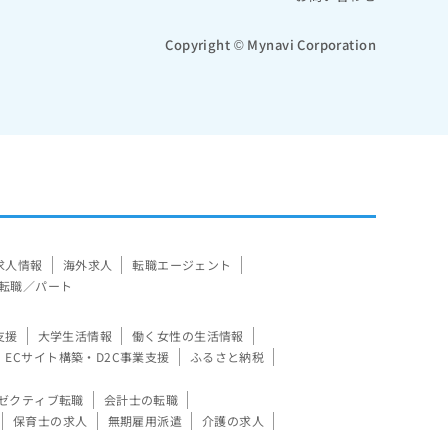
Copyright © Mynavi Corporation
求人情報
海外求人
転職エージェント
転職／パート
支援
大学生活情報
働く女性の生活情報
ECサイト構築・D2C事業支援
ふるさと納税
ゼクティブ転職
会計士の転職
保育士の求人
無期雇用派遣
介護の求人