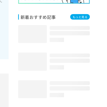
い。
新着おすすめ記事
もっと見る
loading...
loading...
loading...