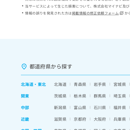
ち
み
当サービスによって生じた損害について、株式会社マイナビ及び
ら
は
情報の誤りを発見された方は
掲載情報の修正依頼フォーム
か
こ
ち
そ
ら
の
他
の
お
問
い
都道府県から探す
合
わ
せ
北海道
・
東北
北海道
青森県
岩手県
宮城県
は
こ
関東
茨城県
栃木県
群馬県
埼玉県
ち
ら
中部
新潟県
富山県
石川県
福井県
近畿
滋賀県
京都府
大阪府
兵庫県