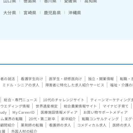
山口県
徳島県
香川県
愛媛県
高知県
大分県
宮崎県
鹿児島県
沖縄県
験者の就活
看護学生向け
医学生・研修医向け
独立・開業情報
転職・
ミドル・シニアの求人
障害者に特化した求人紹介サービス
福祉・介護の
総合・専門ニュース
10代のチャレンジサイト
ティーンマーケティング
ウエディング情報
世界遺産検定
総合農業情報サイト
マイナビ子育て
tudy
My CareerID
医療施設情報メディア
お買い物サポートメディア
ーム業界の転職
20代・第二新卒
新卒紹介
転職コンサルティング
エグ
顧問紹介
薬剤師の転職
看護師の求人
コメディカル求人
医師の求人
支援
外国人材の紹介