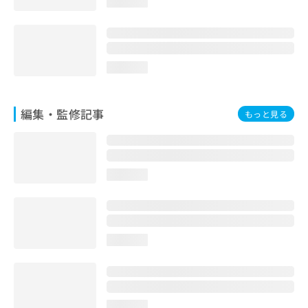
loading...
お
問
い
合
わ
loading...
せ
は
こ
編集・監修記事
もっと見る
ち
ら
loading...
loading...
loading...