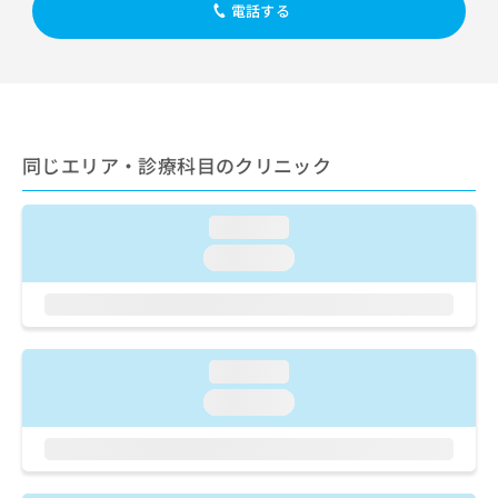
出
稿
クリ
電話する
資
稿
ニッ
の
料
クナ
の
お
の
ビサ
お
問
ご
イト
問
い
請
への
い
合
お問
求
合
合せ
わ
は
フォ
わ
同じエリア・診療科目のクリニック
せ
こ
ーム
せ
は
ち
とな
は
こ
ら
りま
loading...
こ
ち
す。
ち
ら
クリ
loading...
無
ら
ニッ
料
クの
資
情
予
料
報
約・
の
症状
拡
のご
loading...
ご
充
相談
請
の
loading...
など
求
お
はで
は
申
きま
こ
せん
し
ので
ち
込