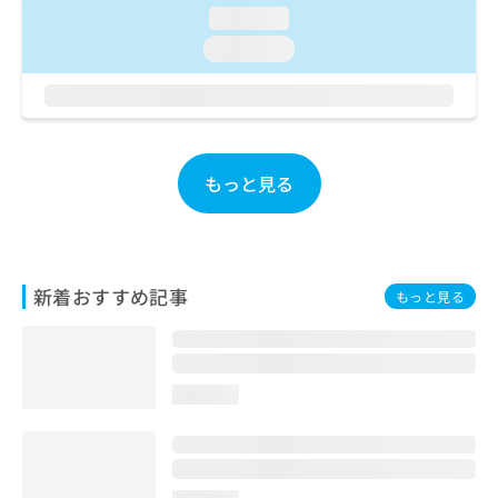
ご了
ら
み
loading...
承く
は
ださ
loading...
こ
無
い。
ち
料
ら
情
報
拡
掲
充
載
もっと見る
の
情
お
報
申
の
し
修
込
正
新着おすすめ記事
もっと見る
み
は
は
こ
こ
ち
ち
ら
ら
loading...
そ
の
他
の