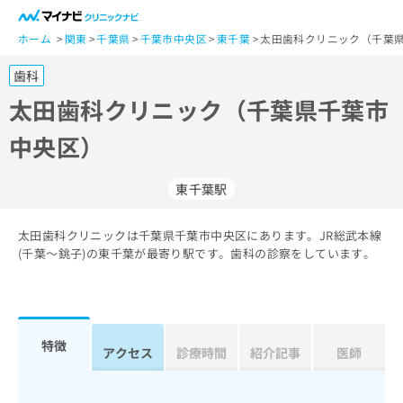
一
般
ホーム
関東
千葉県
千葉市中央区
東千葉
太田歯科クリニック（千葉県
ユ
歯科
ー
ザ
太田歯科クリニック（千葉県千葉市
ー
中央区）
の
方
は
東千葉駅
こ
ち
太田歯科クリニックは千葉県千葉市中央区にあります。JR総武本線
ら
(千葉～銚子)の東千葉が最寄り駅です。歯科の診察をしています。
医
マ
療
イ
関
ナ
係
ビ
特徴
アクセス
診療時間
紹介記事
医師
者
ク
の
リ
方
ニ