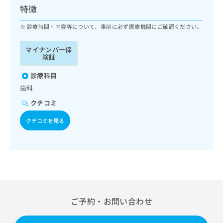
ッ
は
特徴
ク
こ
ナ
診療時間・内容等について、事前に必ず医療機関にご確認ください。
ち
ビ
ら
に
マイナンバー保
関
険証
広
す
広
告
る
診療科目
告
代
お
出
歯科
理
問
稿
クチコミ
店
い
の
合
の
お
クチコミを見る
わ
方
問
せ
い
は
は
合
こ
こ
わ
ち
ち
せ
ら
ら
は
こ
こち
ち
広
ご予約・お問い合わせ
らは
広
ら
告
マイ
告
出
ナビ