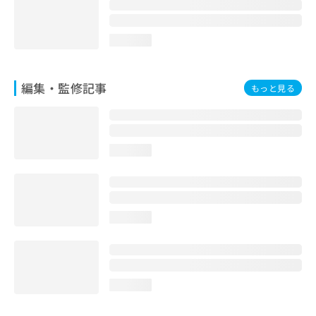
お
問
い
loading...
合
わ
せ
編集・監修記事
もっと見る
は
こ
ち
ら
loading...
loading...
loading...