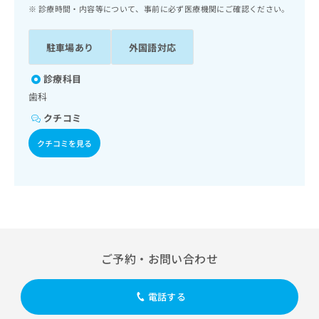
ッ
は
診療時間・内容等について、事前に必ず医療機関にご確認ください。
ク
こ
ナ
ち
駐車場あり
外国語対応
ビ
ら
に
関
診療科目
広
す
広
歯科
告
る
告
代
クチコミ
お
出
理
問
稿
クチコミを見る
店
い
の
合
の
お
わ
方
問
せ
い
は
は
合
こ
こ
わ
ち
ち
せ
ら
ら
は
ご予約・お問い合わせ
こ
こち
ち
広
らは
広
ら
告
電話する
マイ
告
出
ナビ