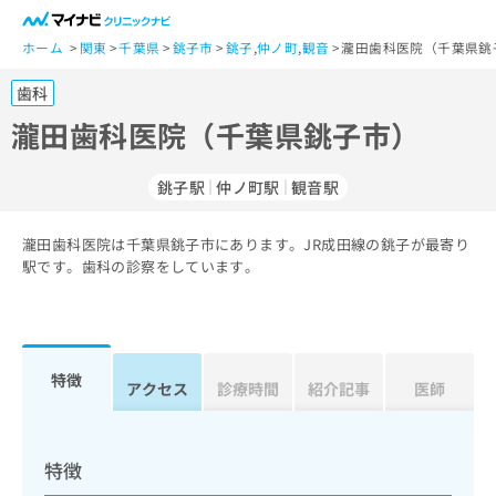
一
般
ホーム
関東
千葉県
銚子市
銚子
,
仲ノ町
,
観音
瀧田歯科医院（千葉県銚
ユ
歯科
ー
ザ
瀧田歯科医院（千葉県銚子市）
ー
の
銚子駅
仲ノ町駅
観音駅
方
は
こ
瀧田歯科医院は千葉県銚子市にあります。JR成田線の銚子が最寄り
駅です。歯科の診察をしています。
ち
ら
医
マ
療
イ
特徴
アクセス
診療時間
紹介記事
医師
関
ナ
係
ビ
者
ク
の
リ
特徴
方
ニ