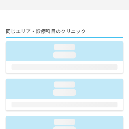
出
稿
クリ
資
稿
ニッ
の
料
クナ
の
お
の
ビサ
お
問
ご
イト
問
い
請
への
同じエリア・診療科目のクリニック
い
合
お問
求
合
合せ
わ
は
フォ
わ
せ
こ
ーム
loading...
せ
は
ち
とな
は
こ
loading...
ら
りま
こ
ち
す。
ち
ら
クリ
無
ら
ニッ
料
クの
資
情
予
loading...
料
報
約・
の
症状
拡
loading...
のご
ご
充
相談
請
の
など
求
お
はで
は
申
きま
こ
せん
し
loading...
ので
ち
込