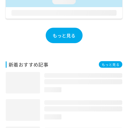
ご了
loading...
ら
み
承く
は
ださ
こ
無
い。
ち
料
ら
情
報
もっと見る
拡
掲
充
載
の
情
お
報
申
の
新着おすすめ記事
もっと見る
し
修
込
正
み
は
は
こ
こ
ち
loading...
ち
ら
ら
そ
の
loading...
他
の