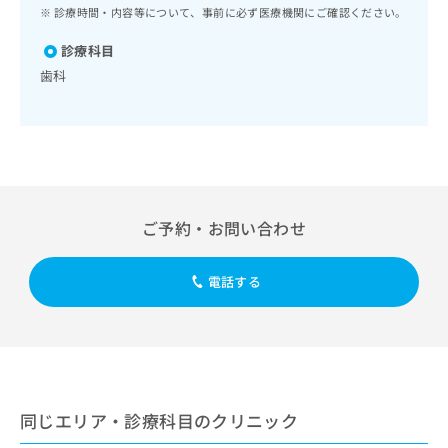
ッ
は
診療時間・内容等について、事前に必ず医療機関にご確認ください。
ク
こ
ナ
診療科目
ち
ビ
歯科
ら
に
関
広
す
広
告
る
告
代
お
出
理
問
稿
店
い
の
ご予約・お問い合わせ
合
の
お
わ
方
問
せ
い
は
電話する
は
合
こ
こ
わ
ち
ち
せ
ら
ら
は
こ
こち
ち
広
らは
広
ら
告
同じエリア・診療科目のクリニック
マイ
告
出
ナビ