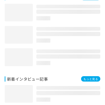
お
問
い
合
loading...
わ
せ
は
こ
ち
loading...
ら
loading...
新着インタビュー記事
もっと見る
loading...