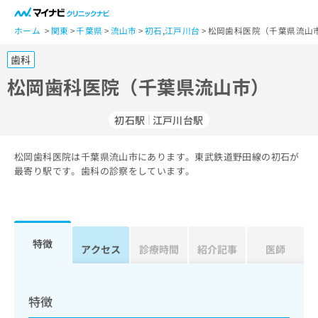
一
般
ホーム
関東
千葉県
流山市
初石
,
江戸川台
松岡歯科医院（千葉県流山市
ユ
歯科
ー
ザ
松岡歯科医院（千葉県流山市）
ー
の
初石駅
江戸川台駅
方
は
こ
松岡歯科医院は千葉県流山市にあります。東武鉄道野田線の初石が
最寄り駅です。歯科の診察をしています。
ち
ら
医
マ
療
イ
特徴
アクセス
診療時間
紹介記事
医師
関
ナ
係
ビ
者
ク
の
リ
特徴
方
ニ