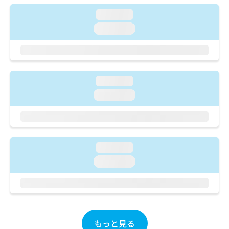
出
稿
クリ
資
稿
ニッ
loading...
の
料
クナ
の
お
の
loading...
ビサ
お
問
ご
イト
問
い
請
への
い
合
お問
求
合
合せ
わ
は
フォ
わ
せ
こ
loading...
ーム
せ
は
ち
とな
は
loading...
こ
ら
りま
こ
ち
す。
ち
ら
クリ
無
ら
ニッ
料
クの
資
情
予
loading...
料
報
約・
の
症状
loading...
拡
のご
ご
充
相談
請
の
など
求
お
はで
は
申
きま
こ
せん
し
ので
もっと見る
ち
込