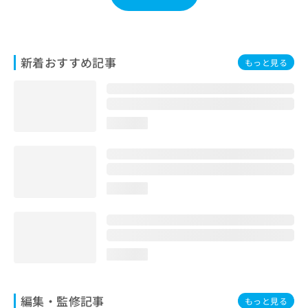
ご了
ら
み
承く
は
ださ
こ
無
い。
ち
料
新着おすすめ記事
ら
もっと見る
情
報
拡
掲
充
載
の
情
loading...
お
報
申
の
し
修
込
正
み
は
loading...
は
こ
こ
ち
ち
ら
ら
loading...
そ
の
他
編集・監修記事
もっと見る
の