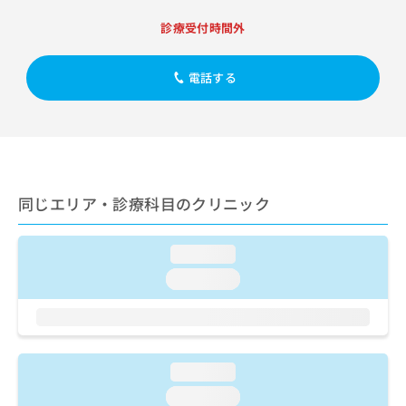
出
稿
クリ
資
稿
ニッ
の
診療受付時間外
料
クナ
の
お
の
ビサ
お
問
ご
イト
問
電話する
い
請
への
い
合
お問
求
合
合せ
わ
は
フォ
わ
せ
こ
ーム
せ
は
ち
とな
は
こ
ら
りま
こ
ち
す。
同じエリア・診療科目のクリニック
ち
ら
クリ
無
ら
ニッ
料
クの
資
情
loading...
予
料
報
約・
loading...
の
症状
拡
のご
ご
充
相談
請
の
など
求
お
はで
は
申
きま
loading...
こ
せん
し
ので
ち
込
loading...