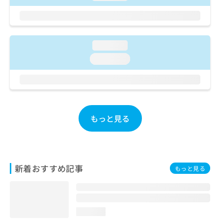
ご了
ら
み
承く
は
ださ
こ
無
い。
ち
料
ら
loading...
情
報
loading...
拡
掲
充
載
の
情
お
報
申
の
し
修
もっと見る
込
正
み
は
は
こ
こ
ち
ち
ら
新着おすすめ記事
もっと見る
ら
そ
の
他
loading...
の