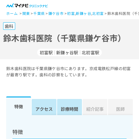
一
般
ホーム
関東
千葉県
鎌ケ谷市
初富
,
新鎌ヶ谷
,
北初富
鈴木歯科医院（千
ユ
歯科
ー
ザ
鈴木歯科医院（千葉県鎌ケ谷市）
ー
の
初富駅
新鎌ヶ谷駅
北初富駅
方
は
こ
鈴木歯科医院は千葉県鎌ケ谷市にあります。京成電鉄松戸線の初富
が最寄り駅です。歯科の診察をしています。
ち
ら
医
マ
療
イ
特徴
アクセス
診療時間
紹介記事
医師
関
ナ
係
ビ
者
ク
の
リ
特徴
方
ニ