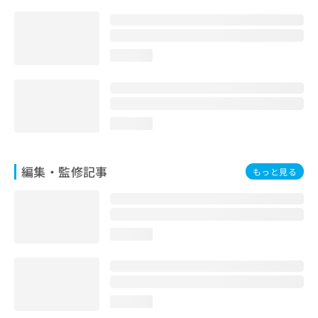
お
問
い
合
loading...
わ
せ
は
こ
ち
loading...
ら
編集・監修記事
もっと見る
loading...
loading...