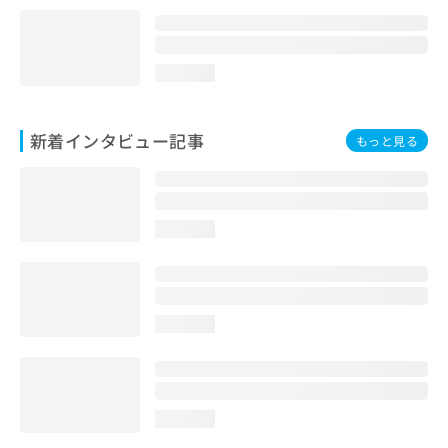
loading...
新着インタビュー記事
もっと見る
loading...
loading...
loading...