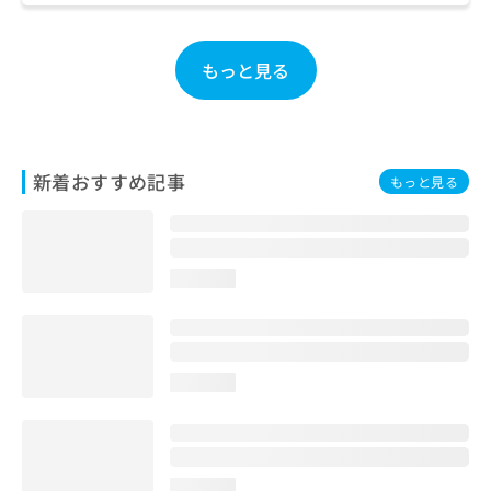
ご了
ら
み
承く
は
ださ
こ
無
い。
もっと見る
ち
料
ら
情
報
拡
掲
充
載
新着おすすめ記事
もっと見る
の
情
お
報
申
の
し
修
込
正
loading...
み
は
は
こ
こ
ち
ち
ら
loading...
ら
そ
の
他
の
loading...