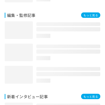
お
問
い
編集・監修記事
もっと見る
合
わ
せ
は
こ
loading...
ち
ら
loading...
loading...
新着インタビュー記事
もっと見る