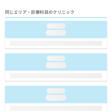
出
稿
クリ
資
稿
ニッ
の
料
クナ
同じエリア・診療科目のクリニック
の
お
の
ビサ
お
問
ご
イト
問
い
請
への
loading...
い
合
お問
求
合
合せ
わ
loading...
は
フォ
わ
せ
こ
ーム
せ
は
ち
とな
は
こ
ら
りま
こ
ち
す。
ち
ら
クリ
loading...
無
ら
ニッ
料
loading...
クの
資
情
予
料
報
約・
の
症状
拡
のご
ご
充
相談
請
の
loading...
など
求
お
はで
loading...
は
申
きま
こ
せん
し
ので
ち
込