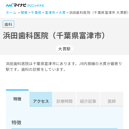
一
般
ホーム
関東
千葉県
富津市
大貫
浜田歯科医院（千葉県富津市 大貫駅
ユ
歯科
ー
ザ
浜田歯科医院（千葉県富津市）
ー
の
大貫駅
方
は
こ
浜田歯科医院は千葉県富津市にあります。JR内房線の大貫が最寄り
駅です。歯科の診察をしています。
ち
ら
医
マ
療
イ
特徴
アクセス
診療時間
紹介記事
医師
関
ナ
係
ビ
者
ク
の
リ
特徴
方
ニ