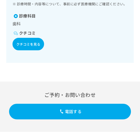
ッ
は
診療時間・内容等について、事前に必ず医療機関にご確認ください。
ク
こ
ナ
診療科目
ち
ビ
歯科
ら
に
クチコミ
関
広
す
広
クチコミを見る
告
る
告
代
お
出
理
問
稿
店
い
の
合
の
お
わ
方
問
せ
い
は
は
合
こ
ご予約・お問い合わせ
こ
わ
ち
ち
せ
ら
ら
は
電話する
こ
こち
ち
広
らは
広
ら
告
マイ
告
出
ナビ