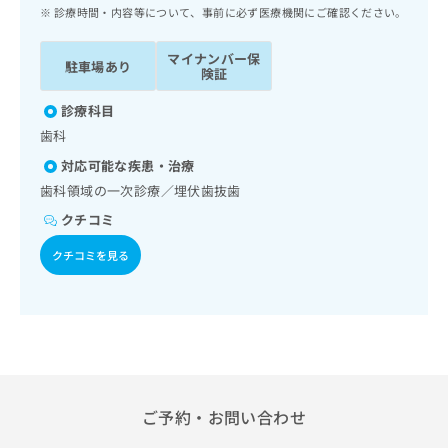
ッ
は
診療時間・内容等について、事前に必ず医療機関にご確認ください。
ク
こ
ナ
ち
マイナンバー保
駐車場あり
ビ
険証
ら
に
関
診療科目
広
す
広
歯科
告
る
告
代
対応可能な疾患・治療
お
出
理
問
歯科領域の一次診療／埋伏歯抜歯
稿
店
い
の
クチコミ
合
の
お
わ
方
問
クチコミを見る
せ
い
は
は
合
こ
こ
わ
ち
ち
せ
ら
ら
は
こ
こち
ち
広
らは
広
ら
ご予約・お問い合わせ
告
マイ
告
出
ナビ