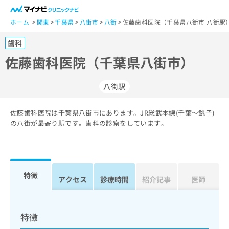
一
般
ホーム
関東
千葉県
八街市
八街
佐藤歯科医院（千葉県八街市 八街駅
ユ
歯科
ー
ザ
佐藤歯科医院（千葉県八街市）
ー
の
八街駅
方
は
こ
佐藤歯科医院は千葉県八街市にあります。JR総武本線(千葉～銚子)
の八街が最寄り駅です。歯科の診察をしています。
ち
ら
医
マ
療
イ
特徴
アクセス
診療時間
紹介記事
医師
関
ナ
係
ビ
者
ク
の
リ
特徴
方
ニ