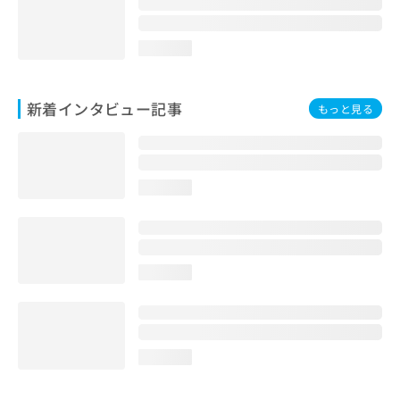
loading...
新着インタビュー記事
もっと見る
loading...
loading...
loading...