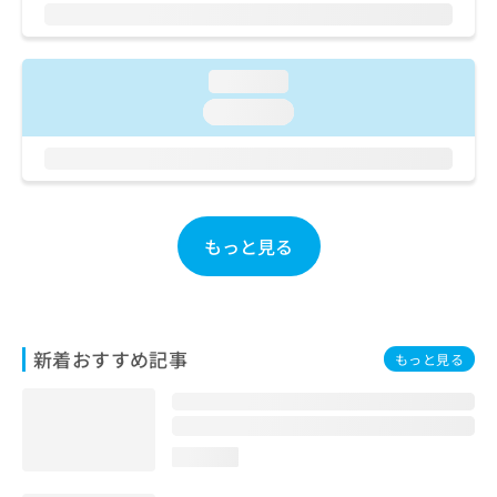
ご了
ら
み
承く
は
ださ
こ
無
い。
ち
料
loading...
ら
情
loading...
報
拡
掲
充
載
の
情
お
報
申
の
もっと見る
し
修
込
正
み
は
は
こ
こ
ち
新着おすすめ記事
もっと見る
ち
ら
ら
そ
の
loading...
他
の