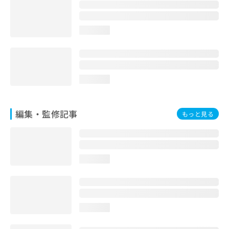
お
問
い
loading...
合
わ
せ
は
こ
loading...
ち
ら
編集・監修記事
もっと見る
loading...
loading...