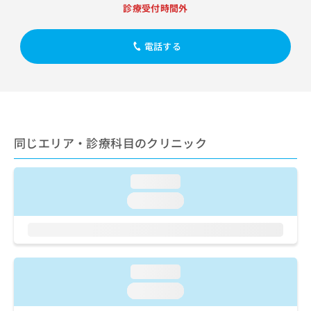
出
稿
クリ
資
診療受付時間外
稿
ニッ
の
料
クナ
の
お
の
ビサ
お
電話する
問
ご
イト
問
い
請
への
い
合
お問
求
合
合せ
わ
は
フォ
わ
せ
こ
ーム
せ
は
ち
とな
は
こ
ら
りま
同じエリア・診療科目のクリニック
こ
ち
す。
ち
ら
クリ
無
ら
ニッ
料
loading...
クの
資
情
予
loading...
料
報
約・
の
症状
拡
のご
ご
充
相談
請
の
など
求
お
はで
loading...
は
申
きま
こ
せん
し
loading...
ので
ち
込