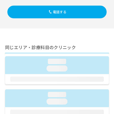
出
稿
クリ
資
稿
ニッ
の
料
クナ
の
電話する
お
の
ビサ
お
問
ご
イト
問
い
請
への
い
合
お問
求
合
合せ
わ
は
フォ
わ
せ
こ
ーム
せ
は
ち
とな
同じエリア・診療科目のクリニック
は
こ
ら
りま
こ
ち
す。
ち
ら
クリ
無
loading...
ら
ニッ
料
クの
loading...
資
情
予
料
報
約・
の
症状
拡
のご
ご
充
相談
請
の
など
loading...
求
お
はで
は
申
loading...
きま
こ
せん
し
ので
ち
込