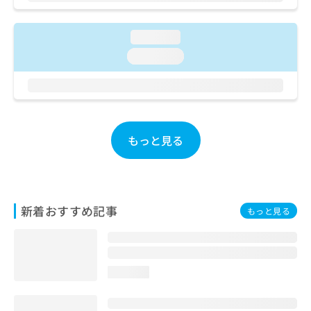
ご了
ら
み
承く
は
ださ
こ
無
loading...
い。
ち
料
loading...
ら
情
報
拡
掲
充
載
の
情
お
報
もっと見る
申
の
し
修
込
正
み
は
は
こ
新着おすすめ記事
もっと見る
こ
ち
ち
ら
ら
そ
loading...
の
他
の