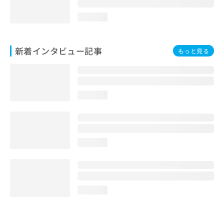
loading...
新着インタビュー記事
もっと見る
loading...
loading...
loading...