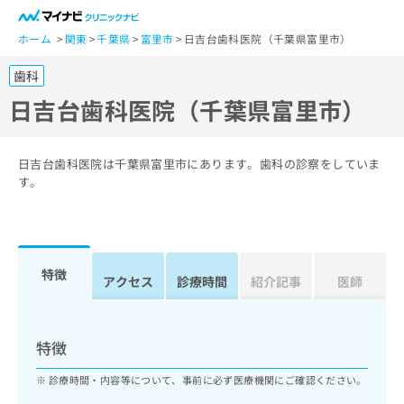
一
般
ホーム
関東
千葉県
富里市
日吉台歯科医院（千葉県富里市）
ユ
歯科
ー
ザ
日吉台歯科医院（千葉県富里市）
ー
の
方
日吉台歯科医院は千葉県富里市にあります。歯科の診察をしていま
は
す。
こ
ち
ら
特徴
医
アクセス
診療時間
紹介記事
医師
マ
療
イ
関
ナ
係
ビ
特徴
者
ク
の
リ
診療時間・内容等について、事前に必ず医療機関にご確認ください。
方
ニ