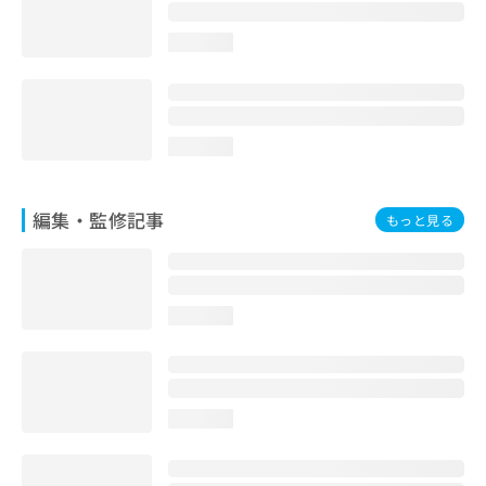
お
問
loading...
い
合
わ
せ
は
loading...
こ
ち
ら
編集・監修記事
もっと見る
loading...
loading...