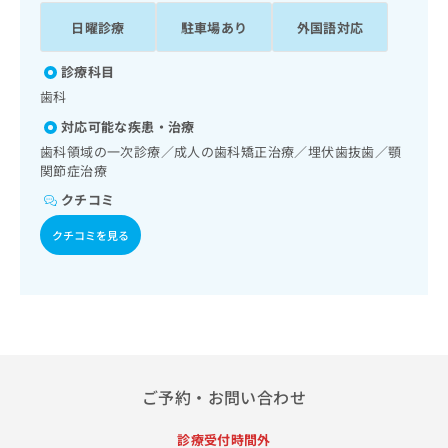
ッ
は
日曜診療
駐車場あり
外国語対応
ク
こ
ナ
ち
ビ
診療科目
ら
に
歯科
関
広
対応可能な疾患・治療
す
広
告
る
歯科領域の一次診療／成人の歯科矯正治療／埋伏歯抜歯／顎
告
代
お
関節症治療
出
理
問
稿
クチコミ
店
い
の
合
の
お
クチコミを見る
わ
方
問
せ
い
は
は
合
こ
こ
わ
ち
ち
せ
ら
ら
は
こ
こち
ち
ご予約・お問い合わせ
広
らは
広
ら
告
マイ
告
出
ナビ
診療受付時間外