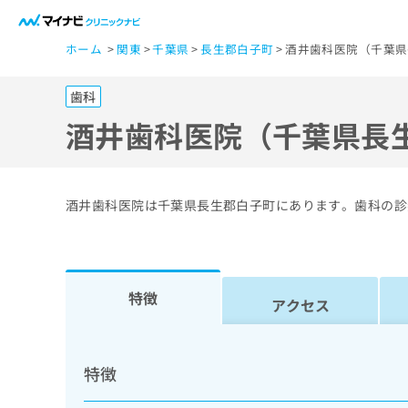
一
ホーム
関東
千葉県
長生郡白子町
酒井歯科医院（千葉県
般
ユ
歯科
ー
ザ
酒井歯科医院（千葉県長
ー
の
方
酒井歯科医院は千葉県長生郡白子町にあります。歯科の診
は
こ
ち
ら
特徴
アクセス
医
マ
療
イ
特徴
ナ
関
ビ