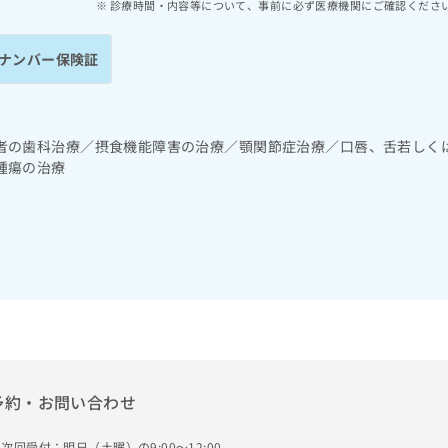
診療時間・内容等について、事前に必ず医療機関にご確認くださ
ナンバー保険証
者の歯科治療／摂食機能障害の治療／顎関節症治療／口唇、舌若しく
腫瘍の治療
予約・お問い合わせ
次回受付：明日（土曜）の9:00～12:00