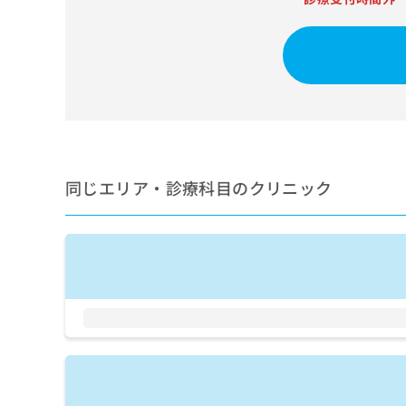
せ
こち
ち
らは
は
マイ
こ
ら
ナビ
ち
クリ
ら
ニッ
クナ
広
ビサ
広
資
イト
告
告
への
料
出
出
お問
の
稿
合せ
稿
ご
の
同じエリア・診療科目のクリニック
フォ
の
請
お
ーム
お
求
問
とな
問
りま
は
い
い
す。
こ
合
合
クリ
ち
わ
ニッ
わ
ら
せ
クの
せ
は
予
は
約・
こ
こ
無
症状
ち
ち
のご
料
ら
相談
ら
情
など
報
はで