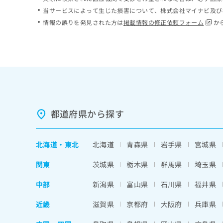
ち
み
当サービスによって生じた損害について、株式会社マイナビ及び
ら
は
情報の誤りを発見された方は
掲載情報の修正依頼フォーム
か
こ
ち
そ
ら
の
他
の
お
問
い
都道府県から探す
合
わ
せ
北海道
・
東北
北海道
青森県
岩手県
宮城県
は
こ
関東
茨城県
栃木県
群馬県
埼玉県
ち
ら
中部
新潟県
富山県
石川県
福井県
近畿
滋賀県
京都府
大阪府
兵庫県