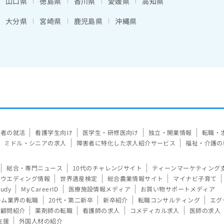
山口県
徳島県
香川県
愛媛県
高知県
大分県
宮崎県
鹿児島県
沖縄県
験者の就活
看護学生向け
医学生・研修医向け
独立・開業情報
転職・
ミドル・シニアの求人
障害者に特化した求人紹介サービス
福祉・介護の
総合・専門ニュース
10代のチャレンジサイト
ティーンマーケティング
ウエディング情報
世界遺産検定
総合農業情報サイト
マイナビ子育て
tudy
My CareerID
医療施設情報メディア
お買い物サポートメディア
ーム業界の転職
20代・第二新卒
新卒紹介
転職コンサルティング
エグ
顧問紹介
薬剤師の転職
看護師の求人
コメディカル求人
医師の求人
支援
外国人材の紹介