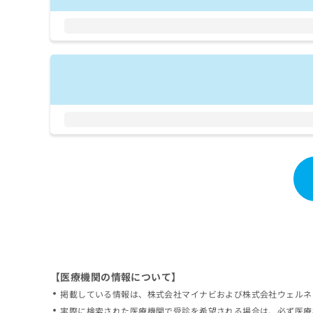
拡
資
きま
充
料
せん
の
ので
の
ご了
お
ご
承く
申
請
ださ
し
求
い。
込
は
み
こ
は
ち
こ
ら
ち
ら
無
料
掲
情
載
報
情
拡
報
充
の
の
修
お
【医療機関の情報について】
正
申
掲載している情報は、株式会社マイナビおよび株式会社ウェルネ
は
し
こ
実際に検索された医療機関で受診を希望される場合は、必ず医療
込