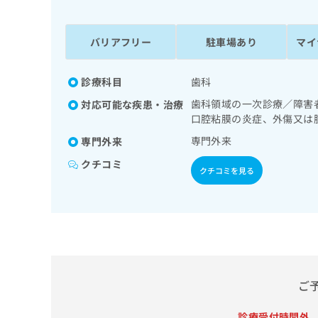
係
ク
者
リ
の
ニ
バリアフリー
駐車場あり
マイ
ッ
方
ク
は
ナ
診療科目
歯科
こ
ビ
歯科領域の一次診療／障害
対応可能な疾患・治療
ち
に
口腔粘膜の炎症、外傷又は
関
ら
す
専門外来
専門外来
る
クチコミ
お
クチコミを見る
広
広
問
告
告
い
出
代
合
稿
わ
理
の
せ
店
お
は
の
問
こ
い
方
ち
ご
合
ら
は
わ
こ
診療受付時間外