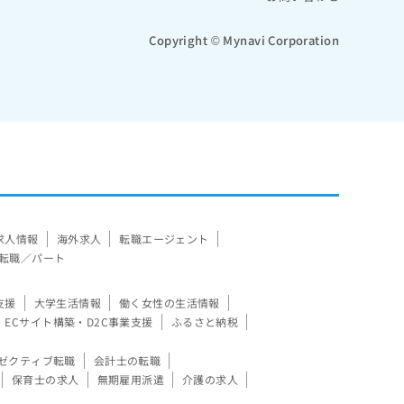
Copyright © Mynavi Corporation
求人情報
海外求人
転職エージェント
転職／パート
支援
大学生活情報
働く女性の生活情報
ECサイト構築・D2C事業支援
ふるさと納税
ゼクティブ転職
会計士の転職
保育士の求人
無期雇用派遣
介護の求人