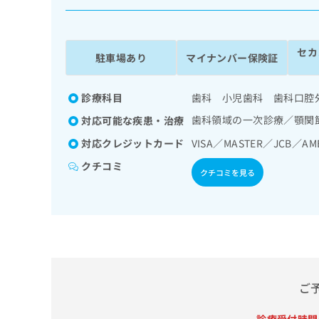
係
ク
者
リ
の
ニ
セカ
ッ
方
駐車場あり
マイナンバー保険証
ク
は
ナ
こ
ビ
診療科目
歯科 小児歯科 歯科口腔
ち
に
歯科領域の一次診療／顎関
対応可能な疾患・治療
関
ら
す
対応クレジットカード
VISA／MASTER／JCB／A
る
クチコミ
お
クチコミを見る
広
広
問
告
告
い
出
代
合
稿
わ
理
の
せ
店
お
は
の
問
こ
い
方
ち
ご
合
ら
は
わ
こ