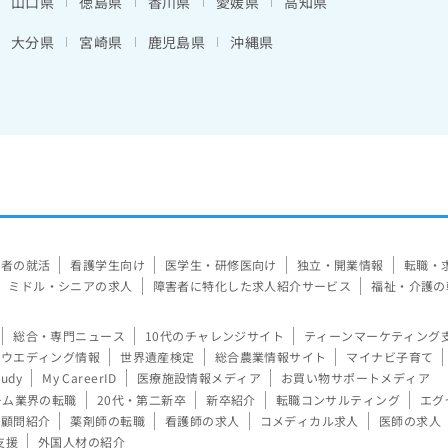
山口県
徳島県
香川県
愛媛県
高知県
大分県
宮崎県
鹿児島県
沖縄県
験者の就活
看護学生向け
医学生・研修医向け
独立・開業情報
転職・
ミドル・シニアの求人
障害者に特化した求人紹介サービス
福祉・介護の
総合・専門ニュース
10代のチャレンジサイト
ティーンマーケティング
ウエディング情報
世界遺産検定
総合農業情報サイト
マイナビ子育て
tudy
My CareerID
医療施設情報メディア
お買い物サポートメディア
ーム業界の転職
20代・第二新卒
新卒紹介
転職コンサルティング
エグ
顧問紹介
薬剤師の転職
看護師の求人
コメディカル求人
医師の求人
支援
外国人材の紹介