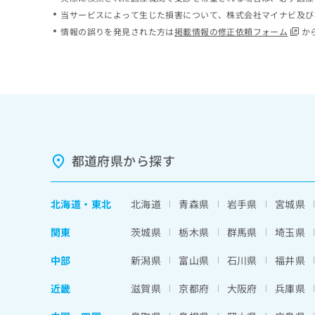
ち
み
当サービスによって生じた損害について、株式会社マイナビ及び
ら
は
情報の誤りを発見された方は
掲載情報の修正依頼フォーム
か
こ
ち
そ
ら
の
他
の
お
問
い
都道府県から探す
合
わ
せ
北海道
・
東北
北海道
青森県
岩手県
宮城県
は
こ
関東
茨城県
栃木県
群馬県
埼玉県
ち
ら
中部
新潟県
富山県
石川県
福井県
近畿
滋賀県
京都府
大阪府
兵庫県