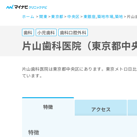
一
ホーム
関東
東京都
中央区
東銀座
,
築地市場
,
築地
片山
般
ユ
歯科
小児歯科
歯科口腔外科
ー
ザ
片山歯科医院（東京都中
ー
の
方
片山歯科医院は東京都中央区にあります。東京メトロ日比
は
ています。
こ
ち
ら
特徴
アクセス
医
マ
療
イ
ナ
関
特徴
ビ