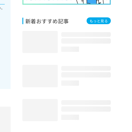
い。
新着おすすめ記事
もっと見る
loading...
loading...
loading...