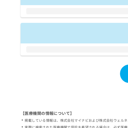
拡
資
きま
充
料
せん
の
ので
の
ご了
お
ご
承く
申
請
ださ
し
求
い。
込
は
み
こ
は
ち
こ
ら
ち
ら
無
料
掲
情
載
報
情
拡
報
充
の
の
修
お
【医療機関の情報について】
正
申
掲載している情報は、株式会社マイナビおよび株式会社ウェルネ
は
し
こ
実際に検索された医療機関で受診を希望される場合は、必ず医療
込