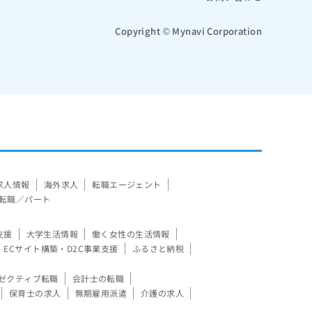
Copyright © Mynavi Corporation
求人情報
海外求人
転職エージェント
転職／パート
支援
大学生活情報
働く女性の生活情報
ECサイト構築・D2C事業支援
ふるさと納税
ゼクティブ転職
会計士の転職
保育士の求人
無期雇用派遣
介護の求人