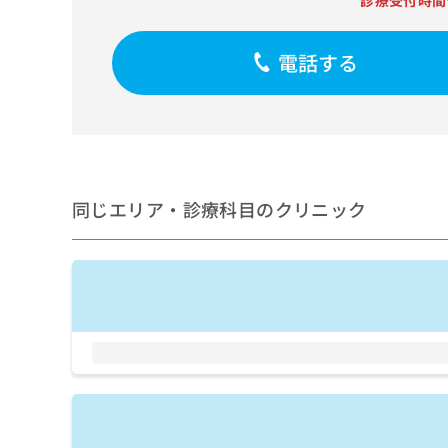
診療受付時間
せ
こち
ち
らは
は
マイ
こ
ら
ナビ
電話する
ち
クリ
ら
ニッ
クナ
広
ビサ
広
資
イト
告
告
への
料
出
出
お問
の
稿
合せ
稿
ご
の
同じエリア・診療科目のクリニック
フォ
の
請
お
ーム
お
求
問
とな
問
りま
は
い
い
す。
こ
合
合
クリ
ち
わ
ニッ
わ
ら
せ
クの
せ
は
予
は
約・
こ
こ
無
症状
ち
ち
のご
料
ら
相談
ら
情
など
報
はで